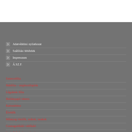
Ajánlatot kérek!
Ajánlatot kérek!
Adatvédelmi nyilatkozat
Szállítási feltételek
Impresszum
Á.SZ.F.
Sztreccsfólia
Habfólia – rezgéscsillapítás
Légpárnás fólia
Hullámpapír tekercs
Kartondoboz
Élvédők
Műanyag tömlők, zsákok, tasakok
Csomagolóháló védőháló