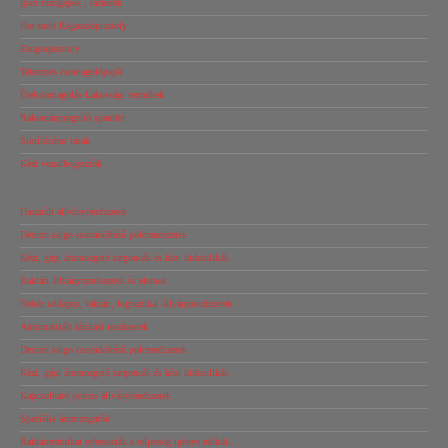
Ipari tűzőgépek , tackerek
Hot-melt Ragasztópisztoly
Zsugorpisztoly
Tekercses csomagolópapír
Ételcsomagolás-Lakossági termékek
Rakományrögzítő spanifer
Simítózáras tasak
Kézi vonalhegesztők
Használt állványrendszerek
Dexion salgo csavarkötésű polcrendszerek
Kézi, gépi árumozgató targoncák és kézi hidraulikák
Raktári állványszerkezetek és elemek
Nehéz raklapos, raktári, logisztikai állványrendszerek
Automatizált tárolási rendszerek
Dexion salgo csavarkötésű polcrendszerek
Kézi, gépi árumozgató targoncák és kézi hidraulikák
Kapcsolható polcos állványrendszerek
Speciális árumozgatók
Raktártechnikai referenciák a teljesség igénye nélkül…