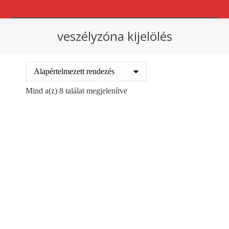
veszélyzóna kijelölés
You are here:
Mind a(z) 8 találat megjelenítve
Out of stock
Padlójelölő fehér
Padlójelölő 33m/50mm
33m/50mm tesa 6760
zöld tesa 60760
3160
Ft
+ ÁFA
3160
Ft
+ ÁFA
Details
Kosárba teszem