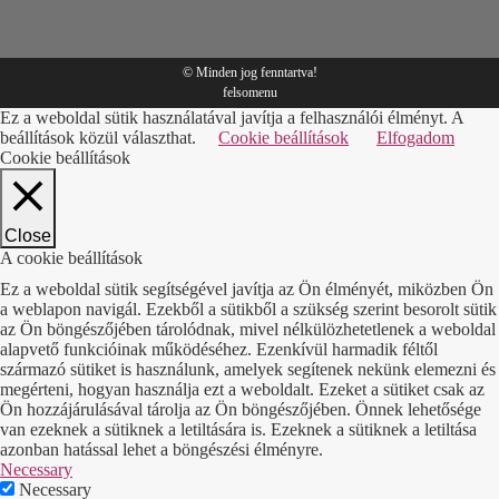
© Minden jog fenntartva!
felsomenu
Ez a weboldal sütik használatával javítja a felhasználói élményt. A
beállítások közül választhat.
Cookie beállítások
Elfogadom
Cookie beállítások
Close
A cookie beállítások
Ez a weboldal sütik segítségével javítja az Ön élményét, miközben Ön
a weblapon navigál. Ezekből a sütikből a szükség szerint besorolt sütik
az Ön böngészőjében tárolódnak, mivel nélkülözhetetlenek a weboldal
alapvető funkcióinak működéséhez. Ezenkívül harmadik féltől
származó sütiket is használunk, amelyek segítenek nekünk elemezni és
megérteni, hogyan használja ezt a weboldalt. Ezeket a sütiket csak az
Ön hozzájárulásával tárolja az Ön böngészőjében. Önnek lehetősége
van ezeknek a sütiknek a letiltására is. Ezeknek a sütiknek a letiltása
azonban hatással lehet a böngészési élményre.
Necessary
Necessary