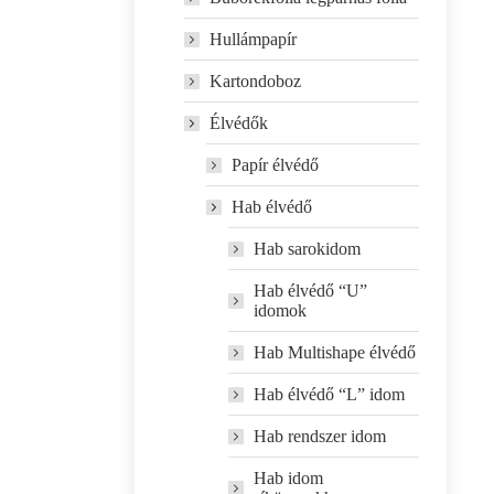
Hullámpapír
Kartondoboz
Élvédők
Papír élvédő
Hab élvédő
Hab sarokidom
Hab élvédő “U”
idomok
Hab Multishape élvédő
Hab élvédő “L” idom
Hab rendszer idom
Hab idom