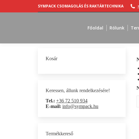
SYMPACK CSOMAGOLÁS ÉS RAKTÁRTECHNIKA
Főoldal
Rólunk
Ter
Kosár
N
N
Keressen, állunk rendelkezésére!
S
Tel.:
+36 72 510 934
E-mail:
info@sympack.hu
Termékkereső