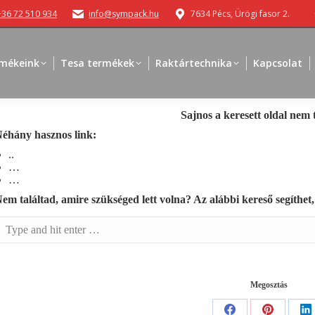
+36 72 510 934
info@sympack.hu
7634 Pécs, Ürögi fasor 2.
mékeink
Tesa termékek
Raktártechnika
Kapcsolat
Sajnos a keresett oldal nem 
éhány hasznos link:
..
…
…
em találtad, amire szükséged lett volna? Az alábbi kereső segíthet
earch:
Megosztás