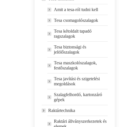
Amit a tesa-ról tudni kell
Tesa csomagolószalagok
Tesa kétoldalt tapadó
ragszalagok
Tesa biztonsági és
jelölőszalagok
Tesa maszkolószalagok,
festőszalagok
Tesa javítási és szigetelési
megoldások
Szalagfelhordó, kartonzáró
gépek
Raktártechnika
Raktári állványszerkezetek és
elemek