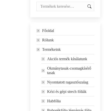
Főoldal
Rólunk
Termékeink
Akciós termék kínálatunk
Okmánytasak-csomagkísérő
tasak
Nyomtatott ragasztószalag
Kézi és gépi strech fóliák
Habfólia
Buborékfólia légpárnás fólia