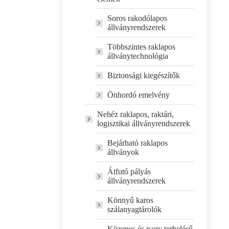
Soros rakodólapos
állványrendszerek
Többszintes raklapos
állványtechnológia
Biztonsági kiegészítők
Önhordó emelvény
Nehéz raklapos, raktári,
logisztikai állványrendszerek
Bejárható raklapos
állványok
Átfutó pályás
állványrendszerek
Könnyű karos
szálanyagtárolók
Közepes és nagy terhelésű