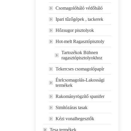
Csomagolóháló védőháló
Ipari tűzőgépek , tackerek
Hőzsugor pisztolyok
Hot-melt Ragasztópisztoly
Tartozékok Bühnen
ragasztópisztolyokhoz
Tekercses csomagolópapír
Ételcsomagolás-Lakossági
termékek
Rakományrögzítő spanifer
Simítózáras tasak
Kézi vonalhegesztők
Tesa termékek