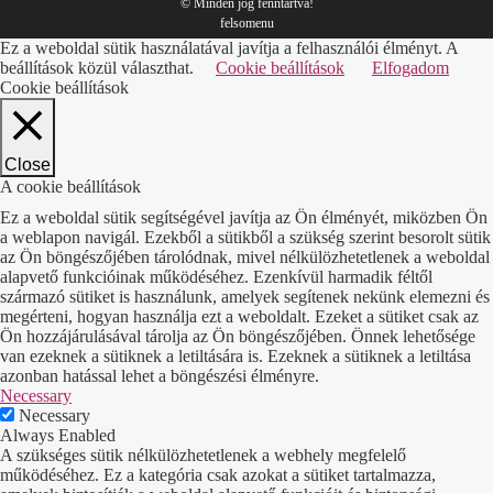
© Minden jog fenntartva!
felsomenu
Facebook
Pinterest
LinkedIn
Ez a weboldal sütik használatával javítja a felhasználói élményt. A
beállítások közül választhat.
Cookie beállítások
Elfogadom
Cookie beállítások
Close
A cookie beállítások
Ez a weboldal sütik segítségével javítja az Ön élményét, miközben Ön
a weblapon navigál. Ezekből a sütikből a szükség szerint besorolt sütik
az Ön böngészőjében tárolódnak, mivel nélkülözhetetlenek a weboldal
alapvető funkcióinak működéséhez. Ezenkívül harmadik féltől
származó sütiket is használunk, amelyek segítenek nekünk elemezni és
megérteni, hogyan használja ezt a weboldalt. Ezeket a sütiket csak az
Ön hozzájárulásával tárolja az Ön böngészőjében. Önnek lehetősége
van ezeknek a sütiknek a letiltására is. Ezeknek a sütiknek a letiltása
azonban hatással lehet a böngészési élményre.
Necessary
Necessary
Always Enabled
A szükséges sütik nélkülözhetetlenek a webhely megfelelő
működéséhez. Ez a kategória csak azokat a sütiket tartalmazza,