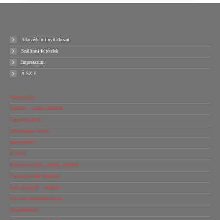
Adatvédelmi nyilatkozat
Szállítási feltételek
Impresszum
Á.SZ.F.
Sztreccsfólia
Habfólia – rezgéscsillapítás
Légpárnás fólia
Hullámpapír tekercs
Kartondoboz
Élvédők
Műanyag tömlők, zsákok, tasakok
Csomagolóháló védőháló
Ipari tűzőgépek , tackerek
Hot-melt Ragasztópisztoly
Zsugorpisztoly