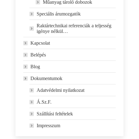
Műanyag tároló dobozok
Speciális árumozgatók
Raktártechnikai referenciák a teljesség
igénye nélkül…
Kapcsolat
Belépés
Blog
Dokumentumok
Adatvédelmi nyilatkozat
Á.Sz.F.
Szállítási feltételek
Impresszum