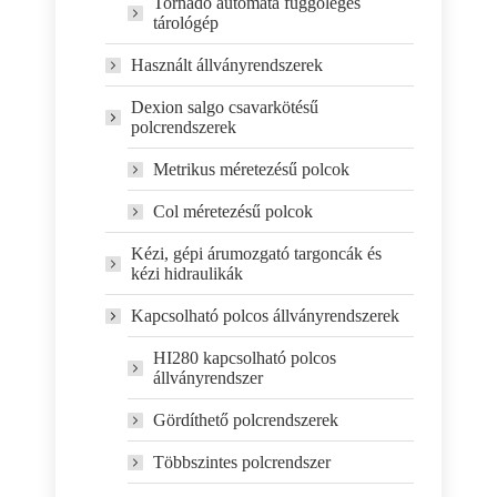
Tornado automata függőleges
tárológép
Használt állványrendszerek
Dexion salgo csavarkötésű
polcrendszerek
Metrikus méretezésű polcok
Col méretezésű polcok
Kézi, gépi árumozgató targoncák és
kézi hidraulikák
Kapcsolható polcos állványrendszerek
HI280 kapcsolható polcos
állványrendszer
Gördíthető polcrendszerek
Többszintes polcrendszer