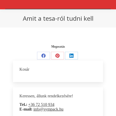
Amit a tesa-ról tudni kell
You are here:
Megosztás
Share
Share
Share
on
on
on
Kosár
Facebook
Pinterest
LinkedIn
Keressen, állunk rendelkezésére!
Tel.:
+36 72 510 934
E-mail:
info@sympack.hu