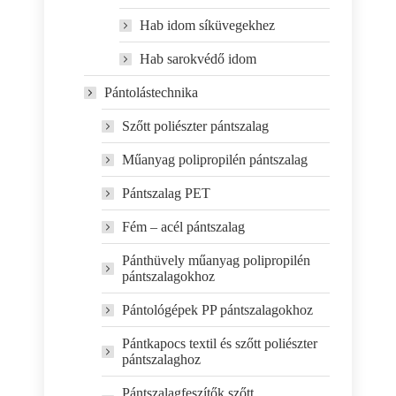
Hab idom síküvegekhez
Hab sarokvédő idom
Pántolástechnika
Szőtt poliészter pántszalag
Műanyag polipropilén pántszalag
Pántszalag PET
Fém – acél pántszalag
Pánthüvely műanyag polipropilén
pántszalagokhoz
Pántológépek PP pántszalagokhoz
Pántkapocs textil és szőtt poliészter
pántszalaghoz
Pántszalagfeszítők szőtt