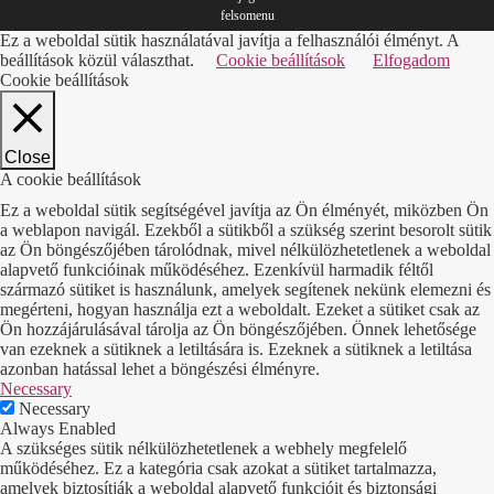
felsomenu
Ez a weboldal sütik használatával javítja a felhasználói élményt. A
beállítások közül választhat.
Cookie beállítások
Elfogadom
Cookie beállítások
Close
A cookie beállítások
Ez a weboldal sütik segítségével javítja az Ön élményét, miközben Ön
a weblapon navigál. Ezekből a sütikből a szükség szerint besorolt sütik
az Ön böngészőjében tárolódnak, mivel nélkülözhetetlenek a weboldal
alapvető funkcióinak működéséhez. Ezenkívül harmadik féltől
származó sütiket is használunk, amelyek segítenek nekünk elemezni és
megérteni, hogyan használja ezt a weboldalt. Ezeket a sütiket csak az
Ön hozzájárulásával tárolja az Ön böngészőjében. Önnek lehetősége
van ezeknek a sütiknek a letiltására is. Ezeknek a sütiknek a letiltása
azonban hatással lehet a böngészési élményre.
Necessary
Necessary
Always Enabled
A szükséges sütik nélkülözhetetlenek a webhely megfelelő
működéséhez. Ez a kategória csak azokat a sütiket tartalmazza,
amelyek biztosítják a weboldal alapvető funkcióit és biztonsági