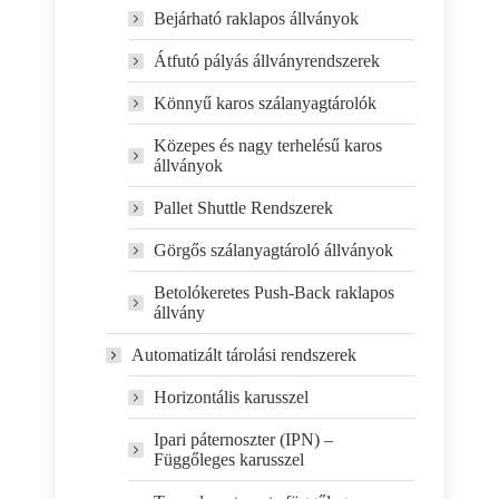
Bejárható raklapos állványok
Átfutó pályás állványrendszerek
Könnyű karos szálanyagtárolók
Közepes és nagy terhelésű karos
állványok
Pallet Shuttle Rendszerek
Görgős szálanyagtároló állványok
Betolókeretes Push-Back raklapos
állvány
Automatizált tárolási rendszerek
Horizontális karusszel
Ipari páternoszter (IPN) –
Függőleges karusszel