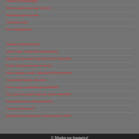
Tekercses csomagolópapír
Ételcsomagolás-Lakossági termékek
Rakományrögzítő spanifer
Simítózáras tasak
Kézi vonalhegesztők
Használt állványrendszerek
Dexion salgo csavarkötésű polcrendszerek
Kézi, gépi árumozgató targoncák és kézi hidraulikák
Raktári állványszerkezetek és elemek
Nehéz raklapos, raktári, logisztikai állványrendszerek
Automatizált tárolási rendszerek
Dexion salgo csavarkötésű polcrendszerek
Kézi, gépi árumozgató targoncák és kézi hidraulikák
Kapcsolható polcos állványrendszerek
Speciális árumozgatók
Raktártechnikai referenciák a teljesség igénye nélkül…
© Minden jog fenntartva!