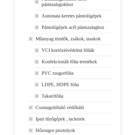
pántszalagokhoz
Automata keretes pántológépek
Pántológépek acél pántszalaghoz
Műanyag tömlők, zsákok, tasakok
VCI korrózióvédelmi fóliák
Konfekcionált fólia termékek
PVC zsugorfólia
LDPE, HDPE fólia
Takarófólia
Csomagolóháló védőháló
Ipari tűzőgépek , tackerek
Hőzsugor pisztolyok