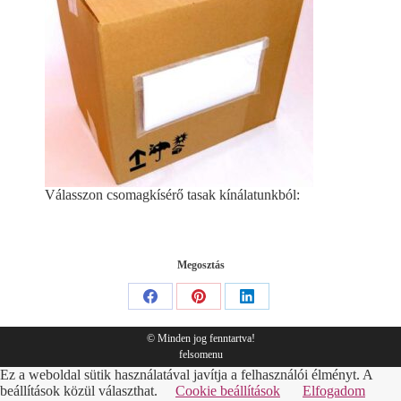
Válasszon csomagkísérő tasak kínálatunkból:
Megosztás
Share
Share
Share
on
on
on
© Minden jog fenntartva!
felsomenu
Facebook
Pinterest
LinkedIn
Ez a weboldal sütik használatával javítja a felhasználói élményt. A
beállítások közül választhat.
Cookie beállítások
Elfogadom