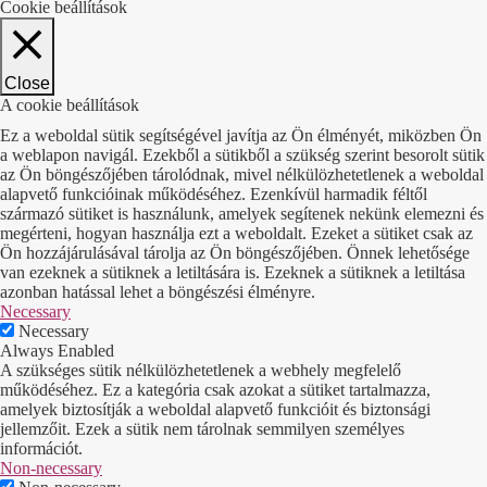
Cookie beállítások
Close
A cookie beállítások
Ez a weboldal sütik segítségével javítja az Ön élményét, miközben Ön
a weblapon navigál. Ezekből a sütikből a szükség szerint besorolt sütik
az Ön böngészőjében tárolódnak, mivel nélkülözhetetlenek a weboldal
alapvető funkcióinak működéséhez. Ezenkívül harmadik féltől
származó sütiket is használunk, amelyek segítenek nekünk elemezni és
megérteni, hogyan használja ezt a weboldalt. Ezeket a sütiket csak az
Ön hozzájárulásával tárolja az Ön böngészőjében. Önnek lehetősége
van ezeknek a sütiknek a letiltására is. Ezeknek a sütiknek a letiltása
azonban hatással lehet a böngészési élményre.
Necessary
Necessary
Always Enabled
A szükséges sütik nélkülözhetetlenek a webhely megfelelő
működéséhez. Ez a kategória csak azokat a sütiket tartalmazza,
amelyek biztosítják a weboldal alapvető funkcióit és biztonsági
jellemzőit. Ezek a sütik nem tárolnak semmilyen személyes
információt.
Non-necessary