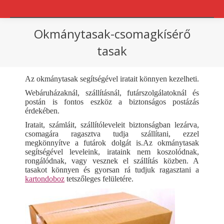
Okmánytasak-csomagkísérő
tasak
You are here:
Az okmánytasak segítségével iratait könnyen kezelheti.
Webáruházaknál, szállításnál, futárszolgálatoknál és
postán is fontos eszköz a biztonságos postázás
érdekében.
Iratait, számláit, szállítóleveleit biztonságban lezárva,
csomagára ragasztva tudja szállítani, ezzel
megkönnyítve a futárok dolgát is.Az okmánytasak
segítségével leveleink, irataink nem koszolódnak,
rongálódnak, vagy vesznek el szállítás közben. A
tasakot könnyen és gyorsan rá tudjuk ragasztani a
kartondoboz
tetszőleges felületére.