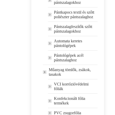
pántszalagokhoz
Pántkapocs textil és szőtt
poliészter pántszalaghoz
Pántszalagfeszítők szőtt
pántszalagokhoz
Automata keretes
pántológépek
Pántológépek acél
pántszalaghoz
Műanyag tömlők, zsákok,
tasakok
VCI korrózióvédelmi
fóliák
Konfekcionált fólia
termékek
PVC zsugorfólia