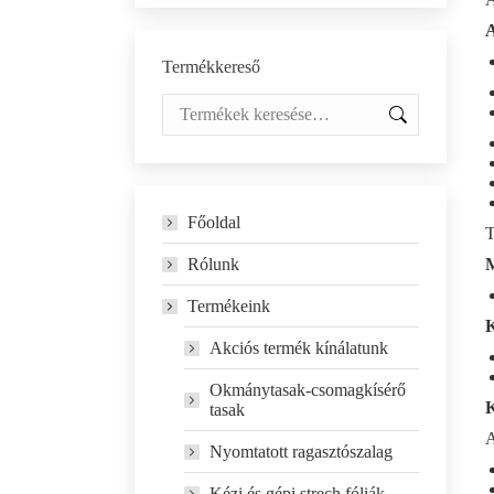
A
Termékkereső
Főoldal
T
Rólunk
M
Termékeink
K
Akciós termék kínálatunk
Okmánytasak-csomagkísérő
K
tasak
A
Nyomtatott ragasztószalag
Kézi és gépi strech fóliák