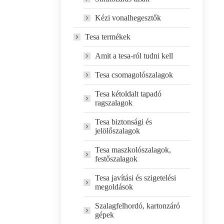
Kézi vonalhegesztők
Tesa termékek
Amit a tesa-ról tudni kell
Tesa csomagolószalagok
Tesa kétoldalt tapadó
ragszalagok
Tesa biztonsági és
jelölőszalagok
Tesa maszkolószalagok,
festőszalagok
Tesa javítási és szigetelési
megoldások
Szalagfelhordó, kartonzáró
gépek