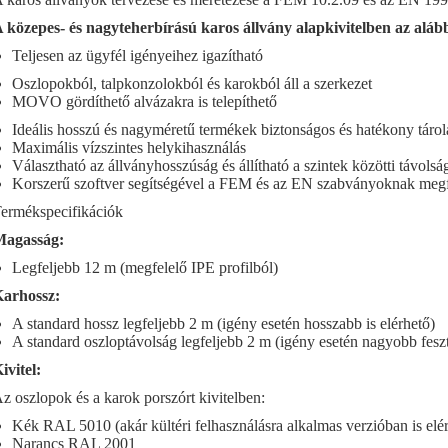
 közepes- és nagyteherbírású karos állvány alapkivitelben az alább
Teljesen az ügyfél igényeihez igazítható
Oszlopokból, talpkonzolokból és karokból áll a szerkezet
MOVO gördíthető alvázakra is telepíthető
Ideális hosszú és nagyméretű termékek biztonságos és hatékony tárol
Maximális vízszintes helykihasználás
Választható az állványhosszúság és állítható a szintek közötti távolsá
Korszerű szoftver segítségével a FEM és az EN szabványoknak megf
ermékspecifikációk
agasság:
Legfeljebb 12 m (megfelelő IPE profilból)
arhossz:
A standard hossz legfeljebb 2 m (igény esetén hosszabb is elérhető)
A standard oszloptávolság legfeljebb 2 m (igény esetén nagyobb feszt
ivitel:
z oszlopok és a karok porszórt kivitelben:
Kék RAL 5010 (akár kültéri felhasználásra alkalmas verzióban is elé
Narancs RAL 2001