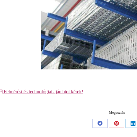
Felmérést és technológiai ajánlatot kérek!
Megosztás
Share
Share
Sh
on
on
o