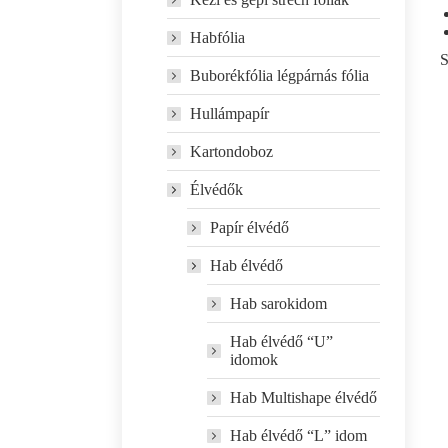
Habfólia
S
Buborékfólia légpárnás fólia
Hullámpapír
Kartondoboz
Élvédők
Papír élvédő
Hab élvédő
Hab sarokidom
Hab élvédő “U”
idomok
Hab Multishape élvédő
Hab élvédő “L” idom