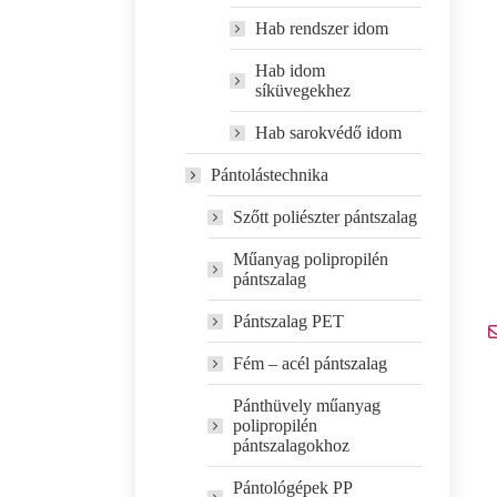
Hab rendszer idom
Hab idom
síküvegekhez
Hab sarokvédő idom
Pántolástechnika
Szőtt poliészter pántszalag
Műanyag polipropilén
pántszalag
Pántszalag PET
Fém – acél pántszalag
Pánthüvely műanyag
polipropilén
pántszalagokhoz
Pántológépek PP