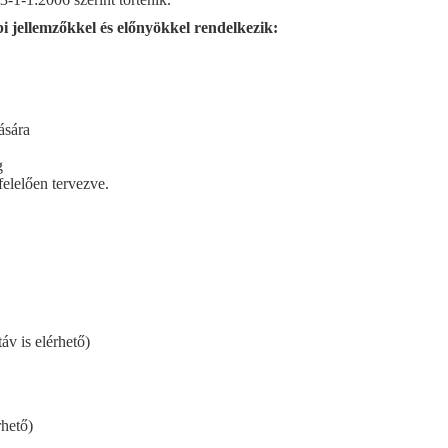
i jellemzőkkel és előnyökkel rendelkezik:
ására
g
elelően tervezve.
áv is elérhető)
rhető)