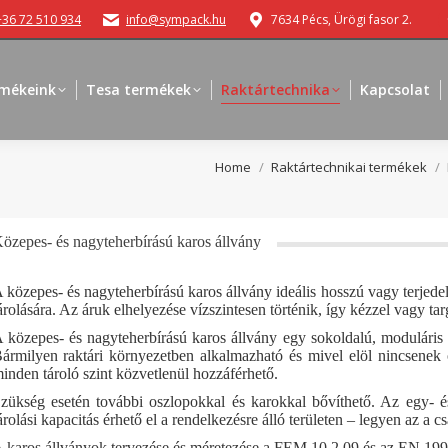
+36 72 510 934
info@sympack.hu
7634 Pécs, Ürögi fasor 2.
mékeink
Tesa termékek
Raktártechnika
Kapcsolat
You are here:
Home
Raktártechnikai termékek
özepes- és nagyteherbírású karos állvány
 közepes- és nagyteherbírású karos állvány ideális hosszú vagy terjed
árolására. Az áruk elhelyezése vízszintesen történik, így kézzel vagy ta
 közepes- és nagyteherbírású karos állvány egy sokoldalú, moduláris
ármilyen raktári környezetben alkalmazható és mivel elöl nincsenek o
inden tároló szint közvetlenül hozzáférhető.
zükség esetén további oszlopokkal és karokkal bővíthető. Az egy- é
árolási kapacitás érhető el a rendelkezésre álló területen – legyen az a 
 karos állványok tervezése és méretezése a FEM 10.2.09 és az EN 1993