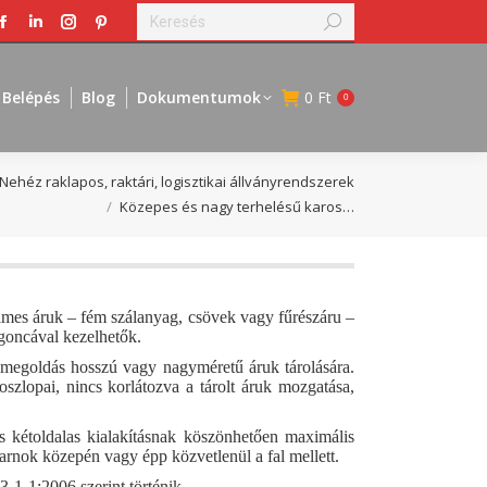
Search:
Facebook
Linkedin
Instagram
Pinterest
page
page
page
page
opens
opens
opens
opens
Belépés
Blog
Dokumentumok
0
Ft
0
in
in
in
in
new
new
new
new
window
window
window
window
Nehéz raklapos, raktári, logisztikai állványrendszerek
Közepes és nagy terhelésű karos…
elmes áruk – fém szálanyag, csövek vagy fűrészáru –
rgoncával kezelhetők.
 megoldás hosszú vagy nagyméretű áruk tárolására.
szlopai, nincs korlátozva a tárolt áruk mozgatása,
s kétoldalas kialakításnak köszönhetően maximális
csarnok közepén vagy épp közvetlenül a fal mellett.
-1-1:2006 szerint történik.