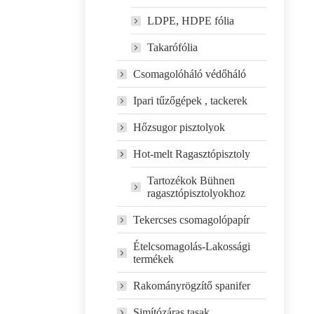
LDPE, HDPE fólia
Takarófólia
Csomagolóháló védőháló
Ipari tűzőgépek , tackerek
Hőzsugor pisztolyok
Hot-melt Ragasztópisztoly
Tartozékok Bühnen
ragasztópisztolyokhoz
Tekercses csomagolópapír
Ételcsomagolás-Lakossági
termékek
Rakományrögzítő spanifer
Simítózáras tasak