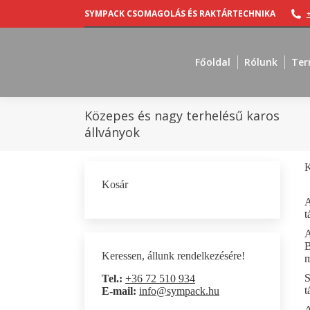
SYMPACK CSOMAGOLÁS ÉS RAKTÁRTECHNIKA
Főoldal
Rólunk
Ter
Közepes és nagy terhelésű karos
állványok
K
Kosár
A
t
A
B
Keressen, állunk rendelkezésére!
m
S
Tel.:
+36 72 510 934
t
E-mail:
info@sympack.hu
A