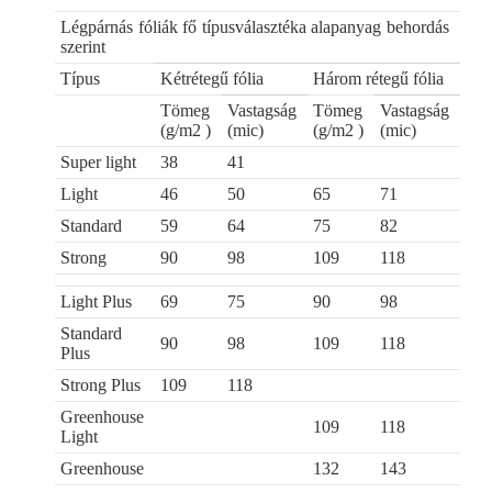
Légpárnás fóliák fő típusválasztéka alapanyag behordás
szerint
Típus
Kétrétegű fólia
Három rétegű fólia
Tömeg
Vastagság
Tömeg
Vastagság
(g/m2 )
(mic)
(g/m2 )
(mic)
Super light
38
41
Light
46
50
65
71
Standard
59
64
75
82
Strong
90
98
109
118
Light Plus
69
75
90
98
Standard
90
98
109
118
Plus
Strong Plus
109
118
Greenhouse
109
118
Light
Greenhouse
132
143