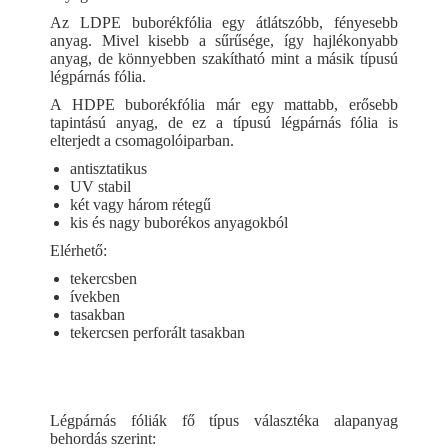
Az LDPE buborékfólia egy átlátszóbb, fényesebb
anyag. Mivel kisebb a sűrűsége, így hajlékonyabb
anyag, de könnyebben szakítható mint a másik típusú
légpárnás fólia.
A HDPE buborékfólia már egy mattabb, erősebb
tapintású anyag, de ez a típusú légpárnás fólia is
elterjedt a csomagolóiparban.
antisztatikus
UV stabil
két vagy három rétegű
kis és nagy buborékos anyagokból
Elérhető:
tekercsben
ívekben
tasakban
tekercsen perforált tasakban
Légpárnás fóliák fő típus választéka alapanyag
behordás szerint: