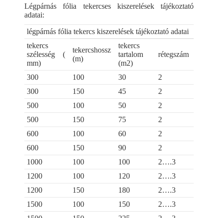
Légpárnás fólia tekercses kiszerelések tájékoztató
adatai:
légpárnás fólia tekercs kiszerelések tájékoztató adatai
tekercs
tekercs
tekercshossz
szélesség (
tartalom
rétegszám
(m)
mm)
(m2)
300
100
30
2
300
150
45
2
500
100
50
2
500
150
75
2
600
100
60
2
600
150
90
2
1000
100
100
2….3
1200
100
120
2….3
1200
150
180
2….3
1500
100
150
2….3