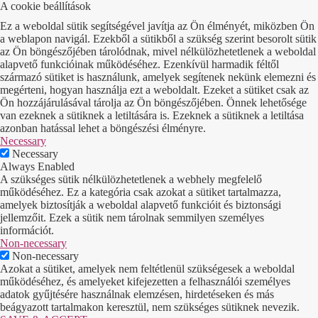
A cookie beállítások
Ez a weboldal sütik segítségével javítja az Ön élményét, miközben Ön
a weblapon navigál. Ezekből a sütikből a szükség szerint besorolt sütik
az Ön böngészőjében tárolódnak, mivel nélkülözhetetlenek a weboldal
alapvető funkcióinak működéséhez. Ezenkívül harmadik féltől
származó sütiket is használunk, amelyek segítenek nekünk elemezni és
megérteni, hogyan használja ezt a weboldalt. Ezeket a sütiket csak az
Ön hozzájárulásával tárolja az Ön böngészőjében. Önnek lehetősége
van ezeknek a sütiknek a letiltására is. Ezeknek a sütiknek a letiltása
azonban hatással lehet a böngészési élményre.
Necessary
Necessary
Always Enabled
A szükséges sütik nélkülözhetetlenek a webhely megfelelő
működéséhez. Ez a kategória csak azokat a sütiket tartalmazza,
amelyek biztosítják a weboldal alapvető funkcióit és biztonsági
jellemzőit. Ezek a sütik nem tárolnak semmilyen személyes
információt.
Non-necessary
Non-necessary
Azokat a sütiket, amelyek nem feltétlenül szükségesek a weboldal
működéséhez, és amelyeket kifejezetten a felhasználói személyes
adatok gyűjtésére használnak elemzésen, hirdetéseken és más
beágyazott tartalmakon keresztül, nem szükséges sütiknek nevezik.