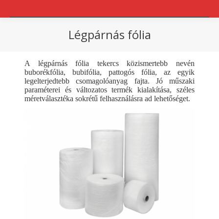
Légpárnás fólia
You are here:
A légpárnás fólia tekercs közismertebb nevén
buborékfólia, bubifólia, pattogós fólia, az egyik
legelterjedtebb csomagolóanyag fajta. Jó műszaki
paraméterei és változatos termék kialakítása, széles
méretválasztéka sokrétű felhasználásra ad lehetőséget.