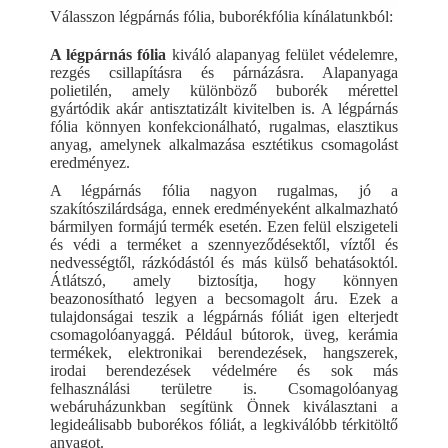
Válasszon légpárnás fólia, buborékfólia kínálatunkból:
A légpárnás fólia
kiváló alapanyag felület védelemre,
rezgés csillapításra és párnázásra. Alapanyaga
polietilén, amely különböző buborék mérettel
gyártódik akár antisztatizált kivitelben is. A légpárnás
fólia könnyen konfekcionálható, rugalmas, elasztikus
anyag, amelynek alkalmazása esztétikus csomagolást
eredményez.
A légpárnás fólia nagyon rugalmas, jó a
szakítószilárdsága, ennek eredményeként alkalmazható
bármilyen formájú termék esetén. Ezen felül elszigeteli
és védi a terméket a szennyeződésektől, víztől és
nedvességtől, rázkódástól és más külső behatásoktól.
Átlátszó, amely biztosítja, hogy könnyen
beazonosítható legyen a becsomagolt áru. Ezek a
tulajdonságai teszik a légpárnás fóliát igen elterjedt
csomagolóanyaggá. Például bútorok, üveg, kerámia
termékek, elektronikai berendezések, hangszerek,
irodai berendezések védelmére és sok más
felhasználási területre is. Csomagolóanyag
webáruházunkban segítünk Önnek kiválasztani a
legideálisabb buborékos fóliát, a legkiválóbb térkitöltő
anyagot.