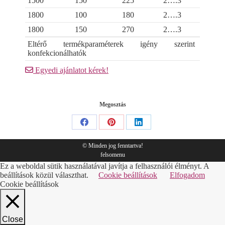
1500
150
225
2….3
1800
100
180
2….3
1800
150
270
2….3
Eltérő termékparaméterek igény szerint
konfekcionálhatók
Egyedi ajánlatot kérek!
Megosztás
Share
Share
Share
on
on
on
© Minden jog fenntartva!
felsomenu
Facebook
Pinterest
LinkedIn
Ez a weboldal sütik használatával javítja a felhasználói élményt. A
beállítások közül választhat.
Cookie beállítások
Elfogadom
Cookie beállítások
Close