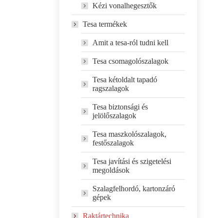
Kézi vonalhegesztők
Tesa termékek
Amit a tesa-ról tudni kell
Tesa csomagolószalagok
Tesa kétoldalt tapadó
ragszalagok
Tesa biztonsági és
jelölőszalagok
Tesa maszkolószalagok,
festőszalagok
Tesa javítási és szigetelési
megoldások
Szalagfelhordó, kartonzáró
gépek
Raktártechnika