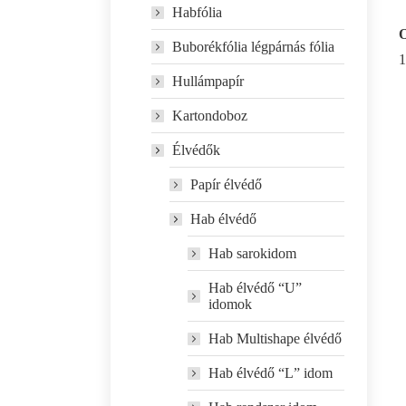
Habfólia
O
Buborékfólia légpárnás fólia
1
Hullámpapír
Kartondoboz
Élvédők
Papír élvédő
Hab élvédő
Hab sarokidom
Hab élvédő “U”
idomok
Hab Multishape élvédő
Hab élvédő “L” idom