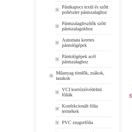
Pántkapocs textil és szőtt
poliészter pántszalaghoz
Pántszalagfeszítők szőtt
pántszalagokhoz
Automata keretes
pántológépek
Pántológépek acél
pántszalaghoz
Műanyag tömlők, zsákok,
tasakok
VCI korrózióvédelmi
fóliák
Konfekcionált fólia
termékek
PVC zsugorfólia