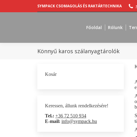
SYMPACK CSOMAGOLÁS ÉS RAKTÁRTECHNIKA
Főoldal
Rólunk
Ter
Könnyű karos szálanyagtárolók
K
Kosár
A
e
A
o
Keressen, állunk rendelkezésére!
b
S
Tel.:
+36 72 510 934
t
E-mail:
info@sympack.hu
A