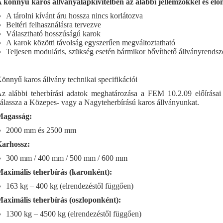
 könnyű karos állványalapkivitelben az alábbi jellemzőkkel és elő
A tárolni kívánt áru hossza nincs korlátozva
Beltéri felhasználásra tervezve
Választható hosszúságú karok
A karok közötti távolság egyszerűen megváltoztatható
Teljesen moduláris, szükség esetén bármikor bővíthető állványrendsz
önnyű karos állvány technikai specifikációi
z alábbi teherbírási adatok meghatározása a FEM 10.2.09 előírásai
álassza a Közepes- vagy a Nagyteherbírású karos állványunkat.
agasság:
2000 mm és 2500 mm
arhossz:
300 mm / 400 mm / 500 mm / 600 mm
aximális teherbírás (karonként):
163 kg – 400 kg (elrendezéstől függően)
aximális teherbírás (oszloponként):
1300 kg – 4500 kg (elrendezéstől függően)