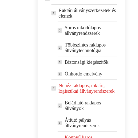
Raktári állványszerkezetek és
elemek
Soros rakodólapos
állványrendszerek
Többszintes raklapos
állványtechnológia
Biztonsági kiegészítők
Önhordó emelvény
Nehéz raklapos, raktári,
logisztikai állványrendszerek
Bejárható raklapos
állványok
Átfutó pályás
állványrendszerek
Könnyű karos