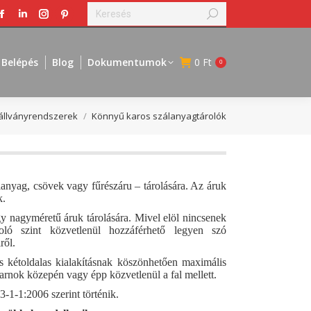
Search:
Facebook
Linkedin
Instagram
Pinterest
page
page
page
page
opens
opens
opens
opens
Belépés
Blog
Dokumentumok
0
Ft
0
in
in
in
in
new
new
new
new
window
window
window
window
i állványrendszerek
Könnyű karos szálanyagtárolók
anyag, csövek vagy fűrészáru – tárolására. Az áruk
k.
 nagyméretű áruk tárolására. Mivel elöl nincsenek
oló szint közvetlenül hozzáférhető legyen szó
ről.
s kétoldalas kialakításnak köszönhetően maximális
csarnok közepén vagy épp közvetlenül a fal mellett.
-1-1:2006 szerint történik.