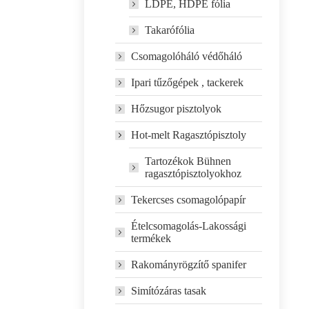
LDPE, HDPE fólia
Takarófólia
Csomagolóháló védőháló
Ipari tűzőgépek , tackerek
Hőzsugor pisztolyok
Hot-melt Ragasztópisztoly
Tartozékok Bühnen
ragasztópisztolyokhoz
Tekercses csomagolópapír
Ételcsomagolás-Lakossági
termékek
Rakományrögzítő spanifer
Simítózáras tasak