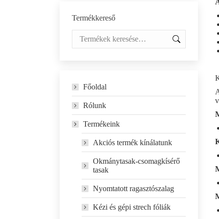
A
Termékkereső
K
Főoldal
A
v
Rólunk
M
Termékeink
K
Akciós termék kínálatunk
Okmánytasak-csomagkísérő
M
tasak
Nyomtatott ragasztószalag
M
Kézi és gépi strech fóliák