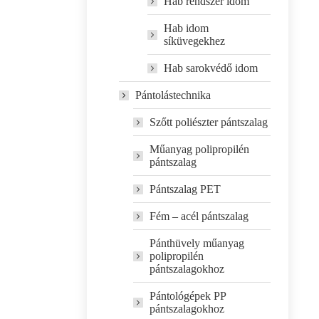
Hab rendszer idom
Hab idom
síküvegekhez
Hab sarokvédő idom
Pántolástechnika
Szőtt poliészter pántszalag
Műanyag polipropilén
pántszalag
Pántszalag PET
Fém – acél pántszalag
Pánthüvely műanyag
polipropilén
pántszalagokhoz
Pántológépek PP
pántszalagokhoz