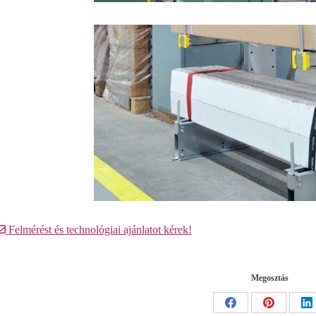
Felmérést és technológiai ajánlatot kérek!
Megosztás
Share
Share
Sh