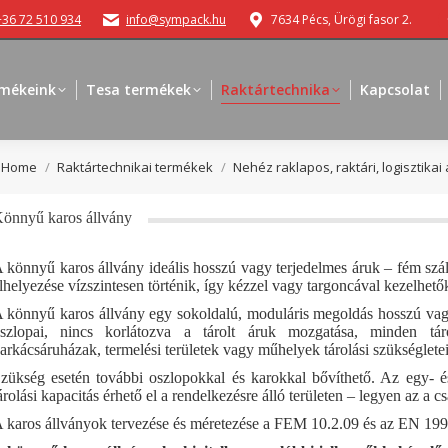
+36 72 510 934
info@sympack.hu
7634 Pécs, Ürögi fasor 2.
mékeink
Tesa termékek
Raktártechnika
Kapcsolat
You are here:
Home
Raktártechnikai termékek
Nehéz raklapos, raktári, logisztika
önnyű karos állvány
 könnyű karos állvány ideális hosszú vagy terjedelmes áruk – fém szál
lhelyezése vízszintesen történik, így kézzel vagy targoncával kezelhető
 könnyű karos állvány egy sokoldalú, moduláris megoldás hosszú vagy
szlopai, nincs korlátozva a tárolt áruk mozgatása, minden tár
arkácsáruházak, termelési területek vagy műhelyek tárolási szükségletei
zükség esetén további oszlopokkal és karokkal bővíthető. Az egy- é
árolási kapacitás érhető el a rendelkezésre álló területen – legyen az a 
 karos állványok tervezése és méretezése a FEM 10.2.09 és az EN 1993