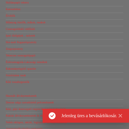
Hullámpapír tekercs
Kartondoboz
Élvédők
Műanyag tömlők, zsákok, tasakok
Csomagolóháló védőháló
Ipari tűzőgépek , tackerek
Hot-melt Ragasztópisztoly
Zsugorpisztoly
Tekercses csomagolópapír
Ételcsomagolás-Lakossági termékek
Rakományrögzítő spanifer
Simítózáras tasak
Kézi vonalhegesztők
Használt állványrendszerek
Dexion salgo csavarkötésű polcrendszerek
Kézi, gépi árumozgató targoncák és kézi hidraulikák
Jelenleg üres a bevásárlókosár.
Raktári állványszerkezetek és elemek
Nehéz raklapos, raktári, logisztikai állványrendszerek
Automatizált tárolási rendszerek