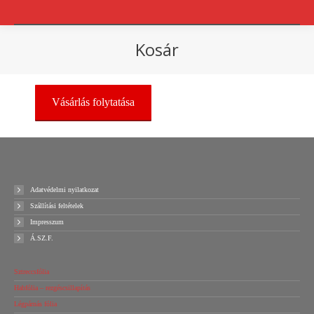
Kosár
You are here:
Vásárlás folytatása
Adatvédelmi nyilatkozat
Szállítási feltételek
Impresszum
Á.SZ.F.
Sztreccsfólia
Habfólia – rezgéscsillapítás
Légpárnás fólia