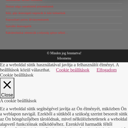
Dexion salgo csavarkötésű polcrendszerek
Kézi, gépi árumozgató targoncák és kézi hidraulikák
Kapcsolható polcos állványrendszerek
Speciális árumozgatók
Raktártechnikai referenciák a teljesség igénye nélkül…
© Minden jog fenntartva!
felsomenu
Ez a weboldal sütik használatával javítja a felhasználói élményt. A
beállítások közül választhat.
Cookie beállítások
Elfogadom
Cookie beállítások
Close
A cookie beállítások
Ez a weboldal sütik segítségével javítja az Ön élményét, miközben Ön
a weblapon navigál. Ezekből a sütikből a szükség szerint besorolt sütik
az Ön böngészőjében tárolódnak, mivel nélkülözhetetlenek a weboldal
alapvető funkcióinak működéséhez. Ezenkívül harmadik féltől