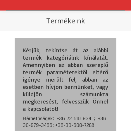
Termékeink
You are here:
Kérjük, tekintse át az alábbi
termék kategóriáink kínálatát.
Amennyiben az abban szereplő
termék paraméterektől eltérő
igénye merült fel, abban az
esetben hívjon bennünket, vagy
küldjön számunkra
megkeresést, felvesszük Önnel
a kapcsolatot!
Elérhetőségek: +36-72-510-934 ; +36-
30-979-3466 ; +36-30-600-7288