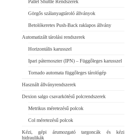
Pallet Shuttle Rendszerek
Görgős szálanyagtároló állványok
Betolókeretes Push-Back raklapos állvány
Automatizált tárolási rendszerek
Horizontális karusszel
Ipari páternoszter (IPN) – Függőleges karusszel
Tornado automata függőleges tárológép
Használt állványrendszerek
Dexion salgo csavarkötésű polcrendszerek
Metrikus méretezésű polcok
Col méretezésű polcok
Kézi, gépi árumozgató targoncák és kézi
hidraulikák