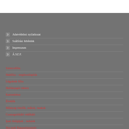
2 Products
Adatvédelmi nyilatkozat
Szállítási feltételek
Impresszum
Á.SZ.F.
Sztreccsfólia
Habfólia – rezgéscsillapítás
Légpárnás fólia
Hullámpapír tekercs
Kartondoboz
Élvédők
Műanyag tömlők, zsákok, tasakok
Csomagolóháló védőháló
Ipari tűzőgépek , tackerek
Hot-melt Ragasztópisztoly