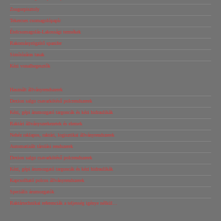
Zsugorpisztoly
Tekercses csomagolópapír
Ételcsomagolás-Lakossági termékek
Rakományrögzítő spanifer
Simítózáras tasak
Kézi vonalhegesztők
Használt állványrendszerek
Dexion salgo csavarkötésű polcrendszerek
Kézi, gépi árumozgató targoncák és kézi hidraulikák
Raktári állványszerkezetek és elemek
Nehéz raklapos, raktári, logisztikai állványrendszerek
Automatizált tárolási rendszerek
Dexion salgo csavarkötésű polcrendszerek
Kézi, gépi árumozgató targoncák és kézi hidraulikák
Kapcsolható polcos állványrendszerek
Speciális árumozgatók
Raktártechnikai referenciák a teljesség igénye nélkül…