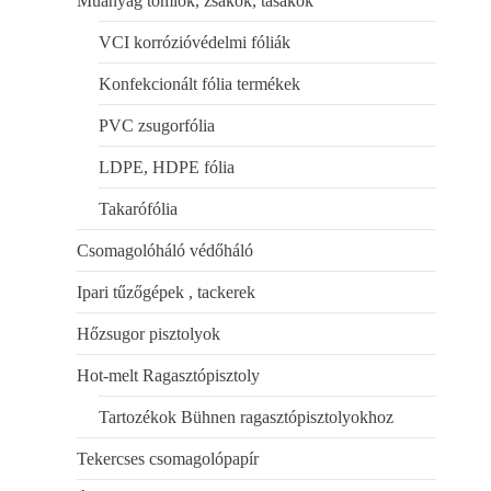
Műanyag tömlők, zsákok, tasakok
VCI korrózióvédelmi fóliák
Konfekcionált fólia termékek
PVC zsugorfólia
LDPE, HDPE fólia
Takarófólia
Csomagolóháló védőháló
Ipari tűzőgépek , tackerek
Hőzsugor pisztolyok
Hot-melt Ragasztópisztoly
Tartozékok Bühnen ragasztópisztolyokhoz
Tekercses csomagolópapír