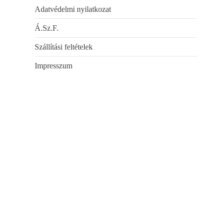
Adatvédelmi nyilatkozat
Á.Sz.F.
Szállítási feltételek
Impresszum
Csomagolóanyagok
4 Products
PVC PPO PO fóliák
1 Product
Acél pántolószalagok
2 Products