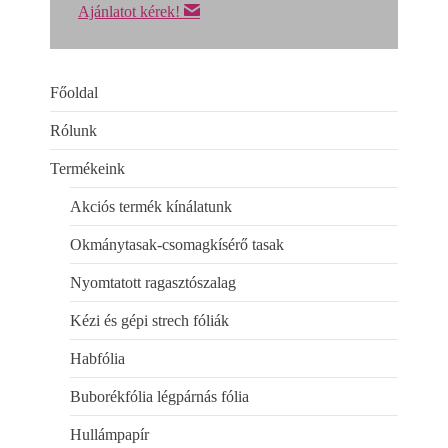
Ajánlatot kérek!
Főoldal
Rólunk
Termékeink
Akciós termék kínálatunk
Okmánytasak-csomagkísérő tasak
Nyomtatott ragasztószalag
Kézi és gépi strech fóliák
Habfólia
Buborékfólia légpárnás fólia
Hullámpapír