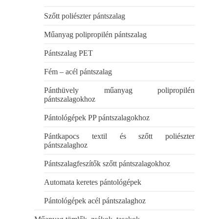
Szőtt poliészter pántszalag
Műanyag polipropilén pántszalag
Pántszalag PET
Fém – acél pántszalag
Pánthüvely műanyag polipropilén
pántszalagokhoz
Pántológépek PP pántszalagokhoz
Pántkapocs textil és szőtt poliészter
pántszalaghoz
Pántszalagfeszítők szőtt pántszalagokhoz
Automata keretes pántológépek
Pántológépek acél pántszalaghoz