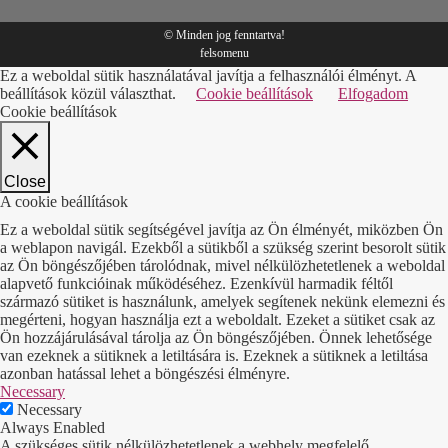
© Minden jog fenntartva!
felsomenu
Ez a weboldal sütik használatával javítja a felhasználói élményt. A
beállítások közül választhat.
Cookie beállítások
Elfogadom
Cookie beállítások
Close
A cookie beállítások
Ez a weboldal sütik segítségével javítja az Ön élményét, miközben Ön
a weblapon navigál. Ezekből a sütikből a szükség szerint besorolt sütik
az Ön böngészőjében tárolódnak, mivel nélkülözhetetlenek a weboldal
alapvető funkcióinak működéséhez. Ezenkívül harmadik féltől
származó sütiket is használunk, amelyek segítenek nekünk elemezni és
megérteni, hogyan használja ezt a weboldalt. Ezeket a sütiket csak az
Ön hozzájárulásával tárolja az Ön böngészőjében. Önnek lehetősége
van ezeknek a sütiknek a letiltására is. Ezeknek a sütiknek a letiltása
azonban hatással lehet a böngészési élményre.
Necessary
Necessary
Always Enabled
A szükséges sütik nélkülözhetetlenek a webhely megfelelő