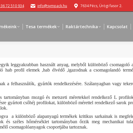
+36 72 510 934
info@sympack.hu
7634 Pécs, Ürögi fasor 2.
mékeink
Tesa termékek
Raktártechnika
Kapcsolat
 egyik leggyakrabban használt anyag, melyből különböző csomagoló any
ó hab profil elemek ,hab élvédő ,igazodnak a csomagolandó termék 
ak a felhasználók, gyártók rendelkezésére. Szálanyagban vagy tekerc
es tartományban mozgó és metszeti méretekkel rendelkező L profiloka
ésre gyártott csőhéj profilokat, különböző mérettel rendelkező sarok pr
ilok.
ogva a különböző alapanyagú termékek kritikus sarkainak is megfele
orok és széles hőmérséklet tartományban őrzik meg mechanikai tul
ímélő csomagolóanyagok csoportjába tartoznak.