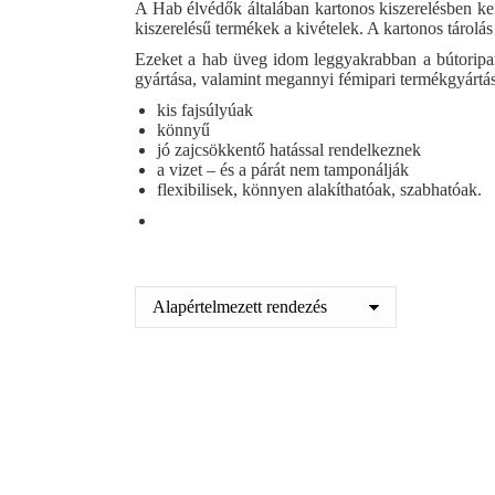
A Hab élvédők általában kartonos kiszerelésben ker
kiszerelésű termékek a kivételek. A kartonos tárolás b
Ezeket a hab üveg idom leggyakrabban a bútoripar,
gyártása, valamint megannyi fémipari termékgyártás
kis fajsúlyúak
könnyű
jó zajcsökkentő hatással rendelkeznek
a vizet – és a párát nem tamponálják
flexibilisek, könnyen alakíthatóak, szabhatóak.