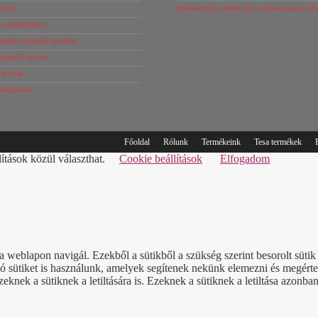
sztoly
Raktártechnikai referenciák a teljesség igénye né
s csomagolópapír
agolás-Lakossági termékek
rögzítő spanifer
as tasak
alhegesztők
Főoldal
Rólunk
Termékeink
Tesa termékek
lítások közül választhat.
Cookie beállítások
Elfogadom
a weblapon navigál. Ezekből a sütikből a szükség szerint besorolt süt
sütiket is használunk, amelyek segítenek nekünk elemezni és megérteni
nek a sütiknek a letiltására is. Ezeknek a sütiknek a letiltása azonban