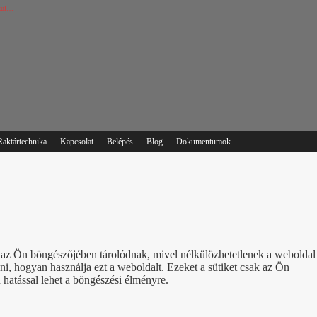
lkül…
Raktártechnika
Kapcsolat
Belépés
Blog
Dokumentumok
ik az Ön böngészőjében tárolódnak, mivel nélkülözhetetlenek a weboldal
, hogyan használja ezt a weboldalt. Ezeket a sütiket csak az Ön
 hatással lehet a böngészési élményre.