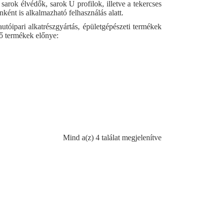
arok élvédők, sarok U profilok, illetve a tekercses
onként is alkalmazható felhasználás alatt.
tóipari alkatrészgyártás, épületgépészeti termékek
dő termékek előnye:
Mind a(z) 4 találat megjelenítve