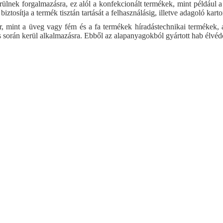
ülnek forgalmazásra, ez alól a konfekcionált termékek, mint például a s
iztosítja a termék tisztán tartását a felhasználásig, illetve adagoló kart
 mint a üveg vagy fém és a fa termékek híradástechnikai termékek, au
 során kerül alkalmazásra. Ebből az alapanyagokból gyártott hab élvé
Out of stock