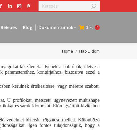
Search:
Facebook
Linkedin
Instagram
Pinterest
page
page
page
page
opens
opens
opens
opens
Belépés
Blog
Dokumentumok
0
Ft
0
in
in
in
in
new
new
new
new
window
window
window
window
You are here:
Home
Hab L idom
agokat készítenek. Ilyenek a habfóliák, illetve a
paramétereihez, kontúrjaihoz, biztosítva ezzel a
sben kerülnek értékesítésre, vagy méretre szabott,
t, U profilokat, metszett, úgynevezett multishape
ofilokat és sarok idomokat. Előre gyártott kivitelben
lő védelmet biztosít rögzítése mellett. Különböző
ajdonságaikat. Igen fontos tulajdonságuk, hogy a