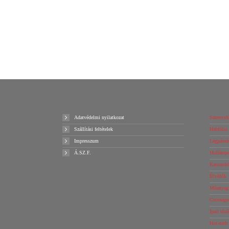
Hab L idom L50
218
Ft
+ ÁFA
Kosárba teszem
Ajánlatot kérek!
Adatvédelmi nyilatkozat
Sztreccsfó
Szállítási feltételek
Habfólia 
Impresszum
Légpárnás
Á.SZ.F.
Hullámpap
Kartondo
Élvédők
Műanyag 
Csomagol
Ipari tűz
Hot-melt