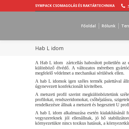
SYMPACK CSOMAGOLÁS ÉS RAKTÁRTECHNIKA
Főoldal
Rólunk
Ter
Hab L idom
A Hab L idom zártcellás habosított polietilén az
különböző élvédő. A változatos méretben gyártód
megfelelő védelmet a mechanikai sérülések ellen.
A hab L idomok igen széles termék palettával álln
úgynevezett konfekcionált kivitelben.
A metszeti profil szerint megkülönböztetünk szél
profilokat, rendszeridomokat, csőhéjalásra, szigetel
rendelkezésre állnak a metszett és hegesztett U prof
A hab L idom alkalmazása esetén kialakításánál f
vegyszereknek jól ellenállnak, jó hő stabilizát
környezetükre nincs toxikus hatásuk, a környezetk