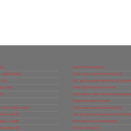
Hab L idom L50/10
Hab L idom L75
304
Ft
300
Ft
+ ÁFA
+ ÁFA
Details
Kosárba teszem
Ajánlatot kérek!
Ajánlatot kérek!
lia
Használt állványrendszerek
– rezgéscsillapítás
Dexion salgo csavarkötésű polcrendszerek
 fólia
Kézi, gépi árumozgató targoncák és kézi hidrauli
ír tekercs
Raktári állványszerkezetek és elemek
boz
Nehéz raklapos, raktári, logisztikai állványrendsz
Automatizált tárolási rendszerek
tömlők, zsákok, tasakok
Dexion salgo csavarkötésű polcrendszerek
óháló védőháló
Kézi, gépi árumozgató targoncák és kézi hidrauli
őgépek , tackerek
Kapcsolható polcos állványrendszerek
 Ragasztópisztoly
Speciális árumozgatók