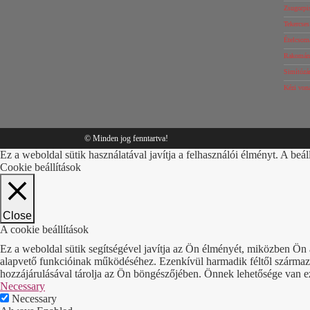
Zsugorpi
Tekercse
Ételcsom
Rakomány
Simítózár
Kézi von
© Minden jog fenntartva!
Ez a weboldal sütik használatával javítja a felhasználói élményt. A beál
Cookie beállítások
Close
A cookie beállítások
Ez a weboldal sütik segítségével javítja az Ön élményét, miközben Ön 
alapvető funkcióinak működéséhez. Ezenkívül harmadik féltől származó 
hozzájárulásával tárolja az Ön böngészőjében. Önnek lehetősége van ezek
Necessary
Necessary