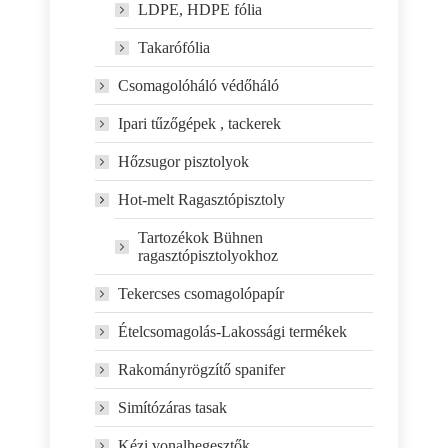
LDPE, HDPE fólia
Takarófólia
Csomagolóháló védőháló
Ipari tűzőgépek , tackerek
Hőzsugor pisztolyok
Hot-melt Ragasztópisztoly
Tartozékok Bühnen
ragasztópisztolyokhoz
Tekercses csomagolópapír
Ételcsomagolás-Lakossági termékek
Rakományrögzítő spanifer
Simítózáras tasak
Kézi vonalhegesztők