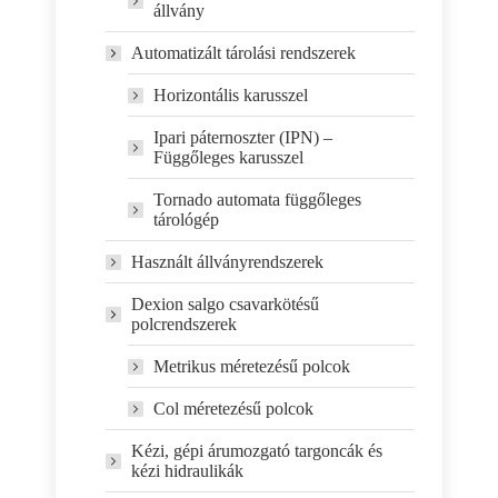
állvány
Automatizált tárolási rendszerek
Horizontális karusszel
Ipari páternoszter (IPN) –
Függőleges karusszel
Tornado automata függőleges
tárológép
Használt állványrendszerek
Dexion salgo csavarkötésű
polcrendszerek
Metrikus méretezésű polcok
Col méretezésű polcok
Kézi, gépi árumozgató targoncák és
kézi hidraulikák