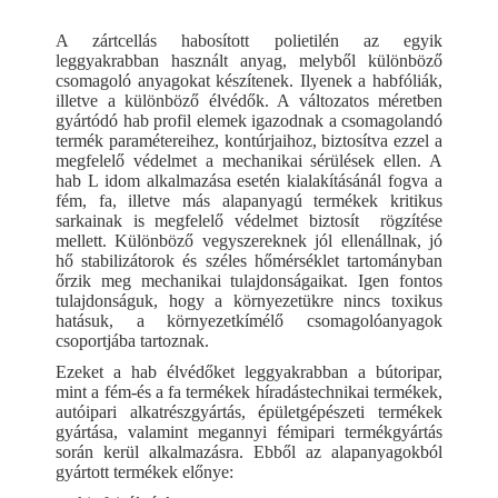
A zártcellás habosított polietilén az egyik
leggyakrabban használt anyag, melyből különböző
csomagoló anyagokat készítenek. Ilyenek a habfóliák,
illetve a különböző élvédők. A változatos méretben
gyártódó hab profil elemek igazodnak a csomagolandó
termék paramétereihez, kontúrjaihoz, biztosítva ezzel a
megfelelő védelmet a mechanikai sérülések ellen. A
hab L idom alkalmazása esetén kialakításánál fogva a
fém, fa, illetve más alapanyagú termékek kritikus
sarkainak is megfelelő védelmet biztosít rögzítése
mellett. Különböző vegyszereknek jól ellenállnak, jó
hő stabilizátorok és széles hőmérséklet tartományban
őrzik meg mechanikai tulajdonságaikat. Igen fontos
tulajdonságuk, hogy a környezetükre nincs toxikus
hatásuk, a környezetkímélő csomagolóanyagok
csoportjába tartoznak.
Ezeket a hab élvédőket leggyakrabban a bútoripar,
mint a fém-és a fa termékek híradástechnikai termékek,
autóipari alkatrészgyártás, épületgépészeti termékek
gyártása, valamint megannyi fémipari termékgyártás
során kerül alkalmazásra. Ebből az alapanyagokból
gyártott termékek előnye: