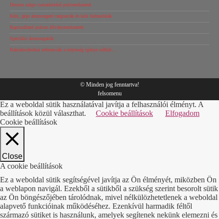
Dexion salgo csavarkötésű polcrendszerek
Kézi, gépi árumozgató targoncák és kézi hidraulikák
Kapcsolható polcos állványrendszerek
Speciális árumozgatók
Raktártechnikai referenciák a teljesség igénye nélkül…
© Minden jog fenntartva!
felsomenu
Ez a weboldal sütik használatával javítja a felhasználói élményt. A
beállítások közül választhat.
Cookie beállítások
Elfogadom
Cookie beállítások
Close
A cookie beállítások
Ez a weboldal sütik segítségével javítja az Ön élményét, miközben Ön
a weblapon navigál. Ezekből a sütikből a szükség szerint besorolt sütik
az Ön böngészőjében tárolódnak, mivel nélkülözhetetlenek a weboldal
alapvető funkcióinak működéséhez. Ezenkívül harmadik féltől
származó sütiket is használunk, amelyek segítenek nekünk elemezni és