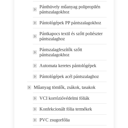
Pánthüvely műanyag polipropilén
pántszalagokhoz
Pántológépek PP pántszalagokhoz
Pántkapocs textil és szőtt poliészter
pántszalaghoz
Pántszalagfeszítők szőtt
pántszalagokhoz
Automata keretes pántológépek
Pántológépek acél pántszalaghoz
Műanyag tömlők, zsákok, tasakok
VCI korrózióvédelmi fóliák
Konfekcionált fólia termékek
PVC zsugorfólia