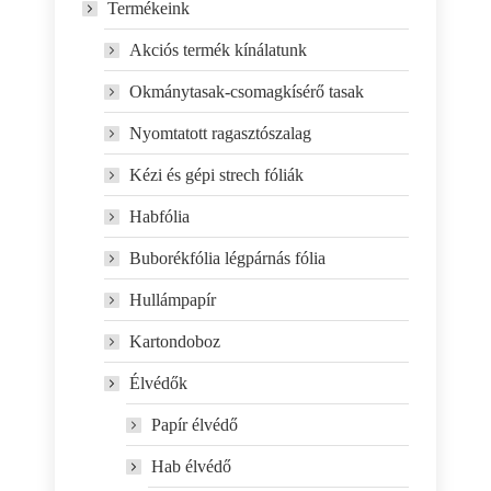
Termékeink
Akciós termék kínálatunk
Okmánytasak-csomagkísérő tasak
Nyomtatott ragasztószalag
Kézi és gépi strech fóliák
Habfólia
Buborékfólia légpárnás fólia
Hullámpapír
Kartondoboz
Élvédők
Papír élvédő
Hab élvédő