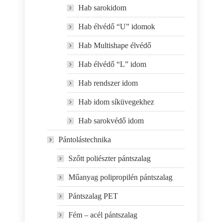
Hab sarokidom
Hab élvédő “U” idomok
Hab Multishape élvédő
Hab élvédő “L” idom
Hab rendszer idom
Hab idom síküvegekhez
Hab sarokvédő idom
Pántolástechnika
Szőtt poliészter pántszalag
Műanyag polipropilén pántszalag
Pántszalag PET
Fém – acél pántszalag