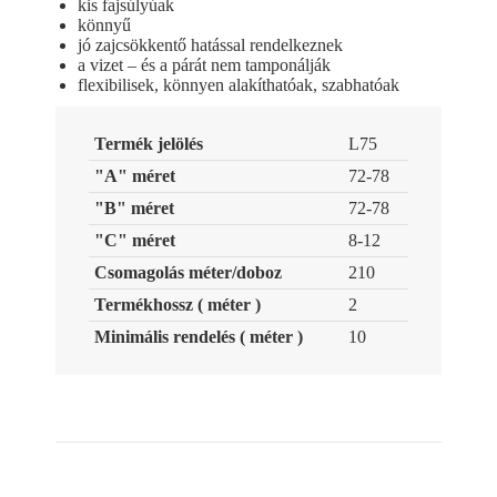
kis fajsúlyúak
könnyű
jó zajcsökkentő hatással rendelkeznek
a vizet – és a párát nem tamponálják
flexibilisek, könnyen alakíthatóak, szabhatóak
Termék jelölés
L75
"A" méret
72-78
"B" méret
72-78
"C" méret
8-12
Csomagolás méter/doboz
210
Termékhossz ( méter )
2
Minimális rendelés ( méter )
10