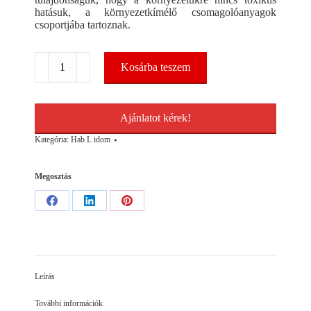
hatásuk, a környezetkímélő csomagolóanyagok
csoportjába tartoznak.
Hab
Kosárba teszem
L
idom
L75
mennyiség
Ajánlatot kérek!
Kategória:
Hab L idom
Megosztás
Share
Share
Share
on
on
on
Facebook
LinkedIn
Pinterest
Leírás
További információk