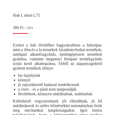
Hab L idom L75
300
Ft
+ ÁFA
Ezeket a hab élvédőket leggyakrabban a bútoripar,
mint a fém-és a fa termékek híradástechnikai termékek,
autóipari alkatrészgyártás, épületgépészeti termékek
gyártása, valamint megannyi fémipari termékgyártás
során kerül alkalmazásra. Ebből az alapanyagokból
gyártott termékek előnye:
kis fajsúlyúak
könnyű
jó zajcsökkentő hatással rendelkeznek
a vizet – és a párát nem tamponálják
flexibilisek, könnyen alakíthatóak, szabhatóak
Különböző vegyszereknek jól ellenállnak, jó hő
stabilizátorok és széles hőmérséklet tartományban őrzik
meg mechanikai tulajdonságaikat. Igen fontos
tulajdonságuk, hogy a környezetükre nincs toxikus