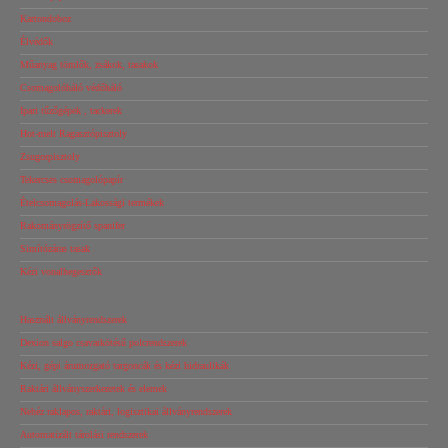
Kartondoboz
Élvédők
Műanyag tömlők, zsákok, tasakok
Csomagolóháló védőháló
Ipari tűzőgépek , tackerek
Hot-melt Ragasztópisztoly
Zsugorpisztoly
Tekercses csomagolópapír
Ételcsomagolás-Lakossági termékek
Rakományrögzítő spanifer
Simítózáras tasak
Kézi vonalhegesztők
Használt állványrendszerek
Dexion salgo csavarkötésű polcrendszerek
Kézi, gépi árumozgató targoncák és kézi hidraulikák
Raktári állványszerkezetek és elemek
Nehéz raklapos, raktári, logisztikai állványrendszerek
Automatizált tárolási rendszerek