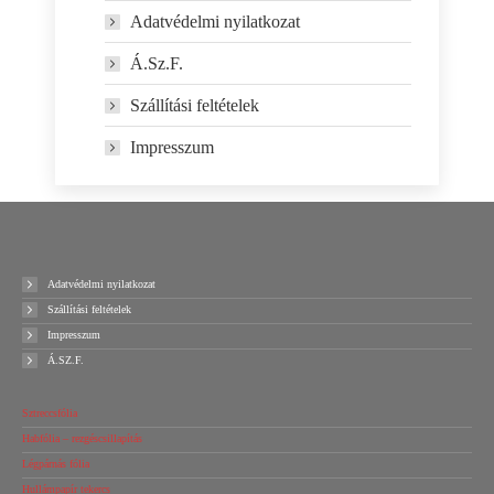
Adatvédelmi nyilatkozat
Á.Sz.F.
Szállítási feltételek
Impresszum
Adatvédelmi nyilatkozat
Szállítási feltételek
Impresszum
Á.SZ.F.
Sztreccsfólia
Habfólia – rezgéscsillapítás
Légpárnás fólia
Hullámpapír tekercs