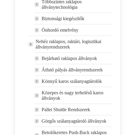
Többszintes raklapos
állványtechnológia
Biztonsági kiegészítők
Önhordó emelvény
Nehéz raklapos, raktári, logisztikai
állványrendszerek
Bejárható raklapos állványok
Átfutó pályás állványrendszerek
Könnyű karos szálanyagtárolók
Közepes és nagy terhelésű karos
állványok
Pallet Shuttle Rendszerek
Görgős szálanyagtároló állványok
Betolókeretes Push-Back raklapos