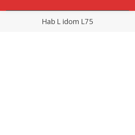
Hab L idom L75
You are here: