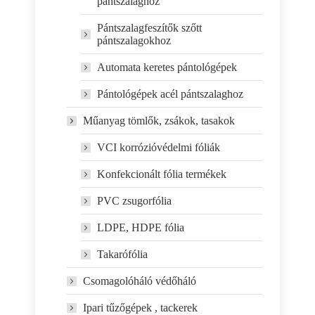
pántszalaghoz
Pántszalagfeszítők szőtt
pántszalagokhoz
Automata keretes pántológépek
Pántológépek acél pántszalaghoz
Műanyag tömlők, zsákok, tasakok
VCI korrózióvédelmi fóliák
Konfekcionált fólia termékek
PVC zsugorfólia
LDPE, HDPE fólia
Takarófólia
Csomagolóháló védőháló
Ipari tűzőgépek , tackerek