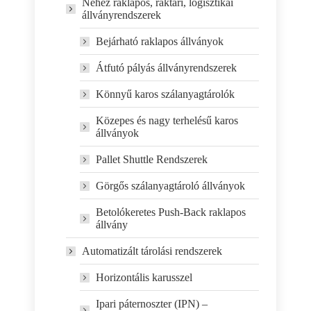
Nehéz raklapos, raktári, logisztikai
állványrendszerek
Bejárható raklapos állványok
Átfutó pályás állványrendszerek
Könnyű karos szálanyagtárolók
Közepes és nagy terhelésű karos
állványok
Pallet Shuttle Rendszerek
Görgős szálanyagtároló állványok
Betolókeretes Push-Back raklapos
állvány
Automatizált tárolási rendszerek
Horizontális karusszel
Ipari páternoszter (IPN) –