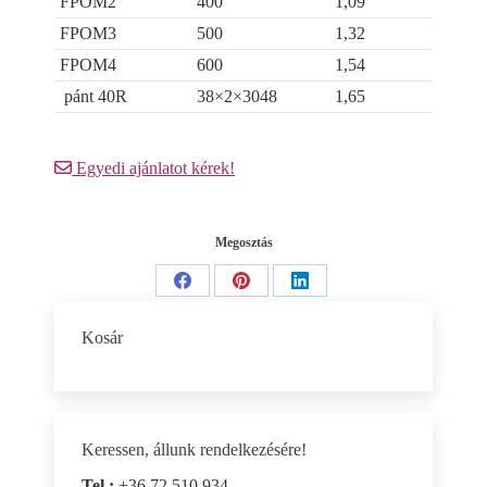
FPOM2
400
1,09
FPOM3
500
1,32
FPOM4
600
1,54
pánt 40R
38×2×3048
1,65
Egyedi ajánlatot kérek!
Megosztás
Share
Share
Share
on
on
on
Kosár
Facebook
Pinterest
LinkedIn
Keressen, állunk rendelkezésére!
Tel.:
+36 72 510 934