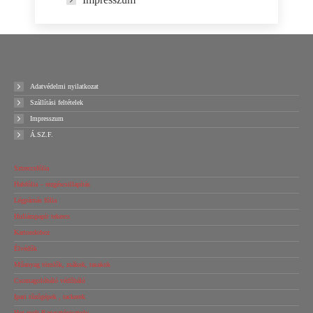
Adatvédelmi nyilatkozat
Szállítási feltételek
Impresszum
Á.SZ.F.
Sztreccsfólia
Habfólia – rezgéscsillapítás
Légpárnás fólia
Hullámpapír tekercs
Kartondoboz
Élvédők
Műanyag tömlők, zsákok, tasakok
Csomagolóháló védőháló
Ipari tűzőgépek , tackerek
Hot-melt Ragasztópisztoly