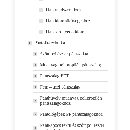
Hab rendszer idom
Hab idom síküvegekhez
Hab sarokvédő idom
Pántolástechnika
Szőtt poliészter pántszalag
Műanyag polipropilén pántszalag
Pántszalag PET
Fém – acél pántszalag
Pánthüvely műanyag polipropilén
pántszalagokhoz
Pántológépek PP pántszalagokhoz
Pántkapocs textil és szőtt poliészter