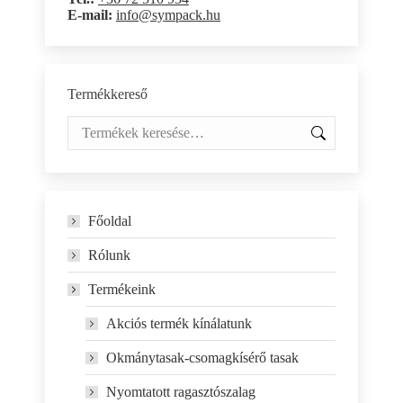
E-mail:
info@sympack.hu
Termékkereső
Főoldal
Rólunk
Termékeink
Akciós termék kínálatunk
Okmánytasak-csomagkísérő tasak
Nyomtatott ragasztószalag