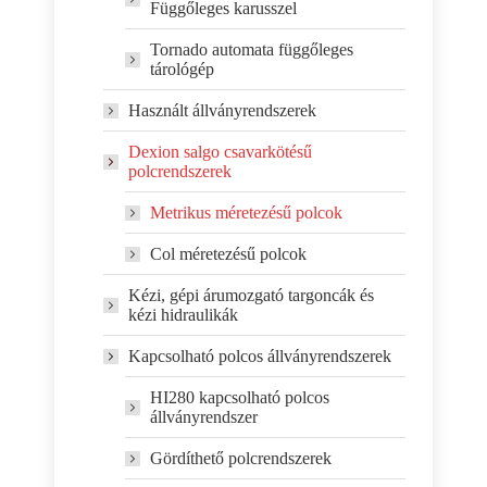
Függőleges karusszel
Tornado automata függőleges
tárológép
Használt állványrendszerek
Dexion salgo csavarkötésű
polcrendszerek
Metrikus méretezésű polcok
Col méretezésű polcok
Kézi, gépi árumozgató targoncák és
kézi hidraulikák
Kapcsolható polcos állványrendszerek
HI280 kapcsolható polcos
állványrendszer
Gördíthető polcrendszerek