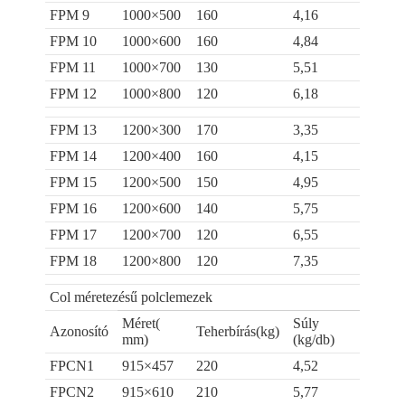
FPM 9
1000×500
160
4,16
FPM 10
1000×600
160
4,84
FPM 11
1000×700
130
5,51
FPM 12
1000×800
120
6,18
FPM 13
1200×300
170
3,35
FPM 14
1200×400
160
4,15
FPM 15
1200×500
150
4,95
FPM 16
1200×600
140
5,75
FPM 17
1200×700
120
6,55
FPM 18
1200×800
120
7,35
Col méretezésű polclemezek
Méret(
Súly
Azonosító
Teherbírás(kg)
mm)
(kg/db)
FPCN1
915×457
220
4,52
FPCN2
915×610
210
5,77