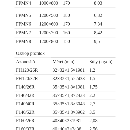
FPMN4
1000×800
170
8,03
FPMN5
1200×500
180
6,32
FPMN6
1200×600
170
7,34
FPMN7
1200×700
160
8,42
FPMN8
1200×800
150
9,51
Oszlop profilok
Azonosító
Méret (mm)
Súly (kg/db)
FH120/26R
32×32×1,5×1981
1,2
FH120/32R
32×32×1,5×2438
1,5
F140/26R
35×35×1,8×1981
1,75
F140/32R
35×35×1,8×2438
2,2
F140/40R
35×35×1,8×3048
2,7
F140/52R
35×35×1,8×3962
3,5
F160/26R
40×40×2×1981
2,08
F160/32R
40×40×2×2438
2,56