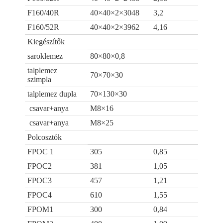
F160/40R
40×40×2×3048
3,2
F160/52R
40×40×2×3962
4,16
Kiegészítők
saroklemez
80×80×0,8
talplemez
70×70×30
szimpla
talplemez dupla
70×130×30
csavar+anya
M8×16
csavar+anya
M8×25
Polcosztók
FPOC 1
305
0,85
FPOC2
381
1,05
FPOC3
457
1,21
FPOC4
610
1,55
FPOM1
300
0,84