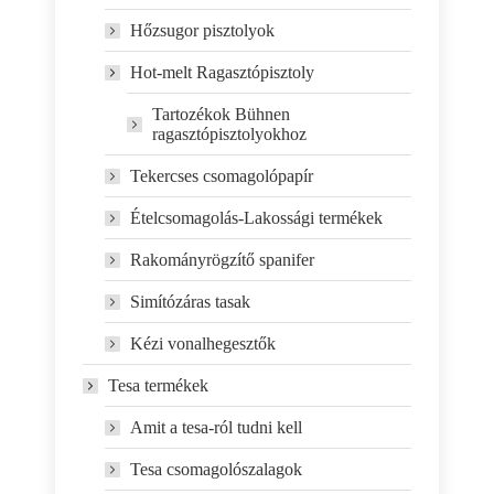
Hőzsugor pisztolyok
Hot-melt Ragasztópisztoly
Tartozékok Bühnen
ragasztópisztolyokhoz
Tekercses csomagolópapír
Ételcsomagolás-Lakossági termékek
Rakományrögzítő spanifer
Simítózáras tasak
Kézi vonalhegesztők
Tesa termékek
Amit a tesa-ról tudni kell
Tesa csomagolószalagok