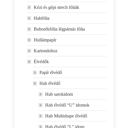
Kézi és gépi strech fóliák
Habfólia
Buborékfólia légpárnás fólia
Hullámpapír
Kartondoboz
Élvédők
Papír élvédő
Hab élvédő
Hab sarokidom
Hab élvédő “U” idomok
Hab Multishape élvédő
Hab élvédő “L” idom