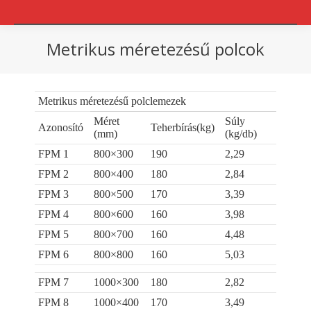
Metrikus méretezésű polcok
You are here:
Metrikus méretezésű polclemezek
Méret
Súly
Azonosító
Teherbírás(kg)
(mm)
(kg/db)
FPM 1
800×300
190
2,29
FPM 2
800×400
180
2,84
FPM 3
800×500
170
3,39
FPM 4
800×600
160
3,98
FPM 5
800×700
160
4,48
FPM 6
800×800
160
5,03
FPM 7
1000×300
180
2,82
FPM 8
1000×400
170
3,49