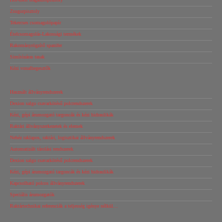
Zsugorpisztoly
Tekercses csomagolópapír
Ételcsomagolás-Lakossági termékek
Rakományrögzítő spanifer
Simítózáras tasak
Kézi vonalhegesztők
Használt állványrendszerek
Dexion salgo csavarkötésű polcrendszerek
Kézi, gépi árumozgató targoncák és kézi hidraulikák
Raktári állványszerkezetek és elemek
Nehéz raklapos, raktári, logisztikai állványrendszerek
Automatizált tárolási rendszerek
Dexion salgo csavarkötésű polcrendszerek
Kézi, gépi árumozgató targoncák és kézi hidraulikák
Kapcsolható polcos állványrendszerek
Speciális árumozgatók
Raktártechnikai referenciák a teljesség igénye nélkül…