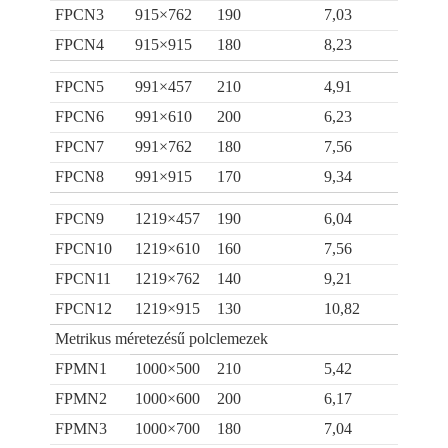
FPCN3
915×762
190
7,03
FPCN4
915×915
180
8,23
FPCN5
991×457
210
4,91
FPCN6
991×610
200
6,23
FPCN7
991×762
180
7,56
FPCN8
991×915
170
9,34
FPCN9
1219×457
190
6,04
FPCN10
1219×610
160
7,56
FPCN11
1219×762
140
9,21
FPCN12
1219×915
130
10,82
Metrikus méretezésű polclemezek
FPMN1
1000×500
210
5,42
FPMN2
1000×600
200
6,17
FPMN3
1000×700
180
7,04