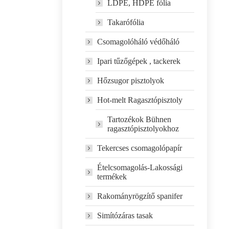
LDPE, HDPE fólia
Takarófólia
Csomagolóháló védőháló
Ipari tűzőgépek , tackerek
Hőzsugor pisztolyok
Hot-melt Ragasztópisztoly
Tartozékok Bühnen
ragasztópisztolyokhoz
Tekercses csomagolópapír
Ételcsomagolás-Lakossági
termékek
Rakományrögzítő spanifer
Simítózáras tasak