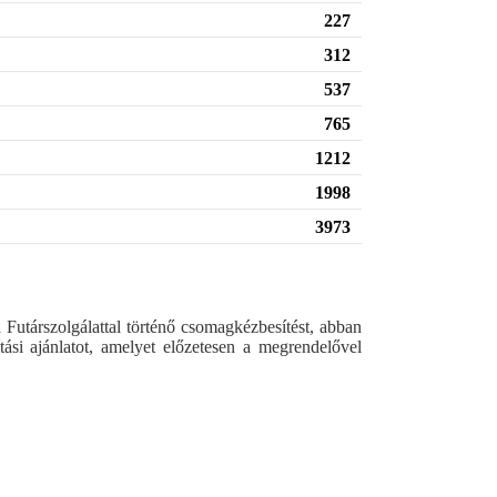
227
312
537
765
1212
1998
3973
utárszolgálattal történő csomagkézbesítést, abban
lítási ajánlatot, amelyet előzetesen a megrendelővel