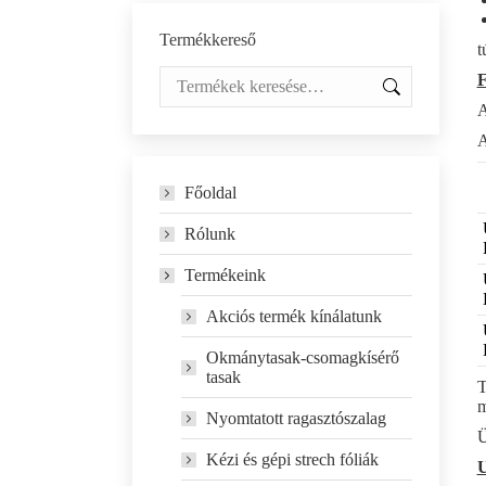
Termékkereső
t
F
A
A
Főoldal
Rólunk
Termékeink
Akciós termék kínálatunk
Okmánytasak-csomagkísérő
tasak
T
m
Nyomtatott ragasztószalag
Ü
Kézi és gépi strech fóliák
U