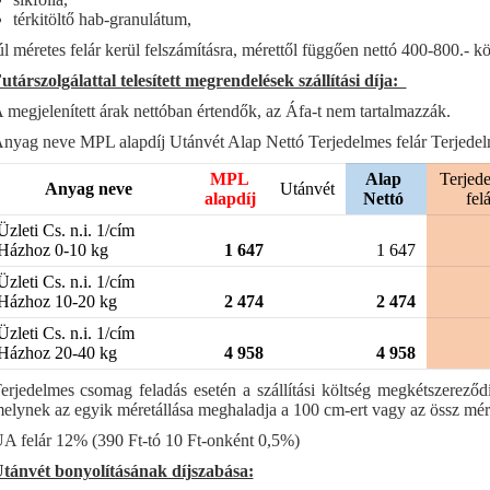
térkitöltő hab-granulátum,
úl méretes felár kerül felszámításra, mérettől függően nettó 400-800.- kö
utárszolgálattal telesített megrendelések szállítási díja:
 megjelenített árak nettóban értendők, az Áfa-t nem tartalmazzák.
nyag neve MPL alapdíj Utánvét Alap Nettó Terjedelmes felár Terjedelm
MPL
Alap
Terjed
Anyag neve
Utánvét
alapdíj
Nettó
fel
Üzleti Cs. n.i. 1/cím
Házhoz 0-10 kg
1 647
1 647
Üzleti Cs. n.i. 1/cím
Házhoz 10-20 kg
2 474
2 474
Üzleti Cs. n.i. 1/cím
Házhoz 20-40 kg
4 958
4 958
erjedelmes csomag feladás esetén a szállítási költség megkétszerez
elynek az egyik méretállása meghaladja a 100 cm-ert vagy az össz mére
A felár 12% (390 Ft-tó 10 Ft-onként 0,5%)
tánvét bonyolításának díjszabása: