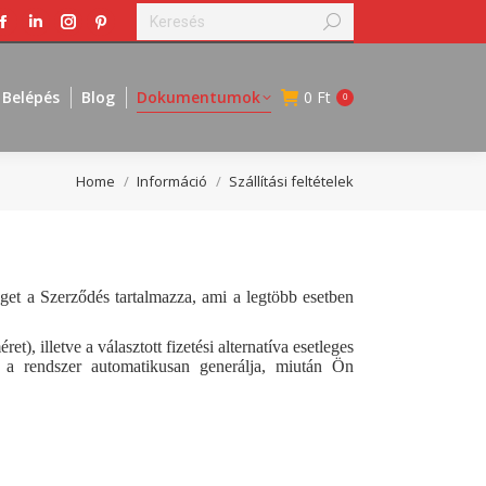
Search:
Facebook
Linkedin
Instagram
Pinterest
page
page
page
page
opens
opens
opens
opens
Belépés
Blog
Dokumentumok
0
Ft
0
in
in
in
in
new
new
new
new
window
window
window
window
You are here:
Home
Információ
Szállítási feltételek
séget a Szerződés tartalmazza, ami a legtöbb esetben
), illetve a választott fizetési alternatíva esetleges
et a rendszer automatikusan generálja, miután Ön