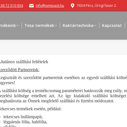
+36 72 510 934
info@sympack.hu
7634 Pécs, Ürögi fasor 2.
mékeink
Tesa termékek
Raktártechnika
Kapcsolat
ltalános szállítási feltételek
zerződött Partnereink:
egisztrált és szerződött partnereink esetében az egyedi szállítási költ
ngyenes!
 szállítási költség a termékcsomag paraméterei határozzák meg (súly, méret
ezelési költsége emelheti azt. Az így kialakuló szállítási költség
eghatározta az Önnek megfelelő szállítási és fizetési módozatot.
ekercses termékek esetén, például:
tekercses hullámpapír,
légpárnás fólia, habfólia,
síkfólia,