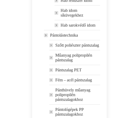
Hab rendszer idom
Hab idom
síküvegekhez
Hab sarokvédő idom
Pántolástechnika
Szőtt poliészter pántszalag
Műanyag polipropilén
pántszalag
Pántszalag PET
Fém – acél pántszalag
Pánthüvely műanyag
polipropilén
pántszalagokhoz
Pántológépek PP
pántszalagokhoz