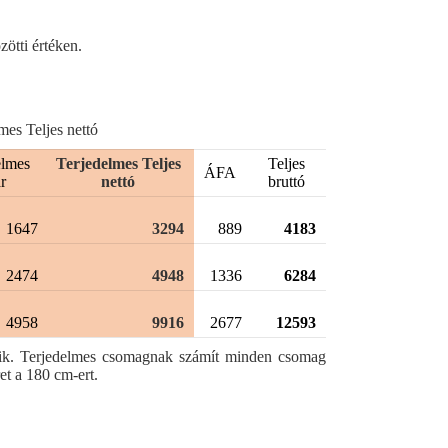
zötti értéken.
es Teljes nettó
elmes
Terjedelmes Teljes
Teljes
ÁFA
ár
nettó
bruttó
1647
3294
889
4183
2474
4948
1336
6284
4958
9916
2677
12593
ődik. Terjedelmes csomagnak számít minden csomag
t a 180 cm-ert.