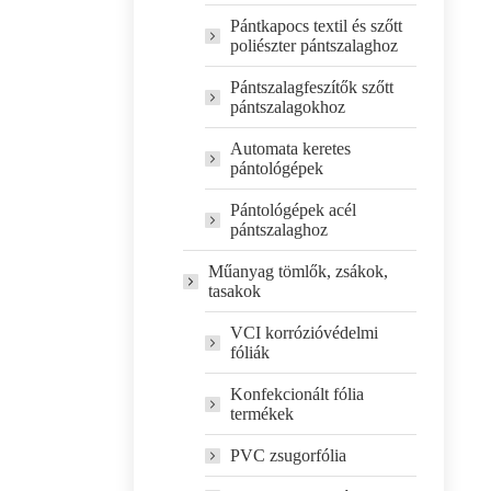
Pántkapocs textil és szőtt
poliészter pántszalaghoz
Pántszalagfeszítők szőtt
pántszalagokhoz
Automata keretes
pántológépek
Pántológépek acél
pántszalaghoz
Műanyag tömlők, zsákok,
tasakok
VCI korrózióvédelmi
fóliák
Konfekcionált fólia
termékek
PVC zsugorfólia