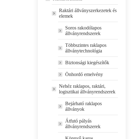
Raktári állványszerkezetek és
elemek
Soros rakodólapos
állványrendszerek
Többszintes raklapos
állványtechnológia
Biztonsági kiegészítők
Önhordó emelvény
Nehéz raklapos, raktári,
logisztikai állványrendszerek
Bejárható raklapos
állványok
Átfutó pályás
állványrendszerek
Könnyű karos