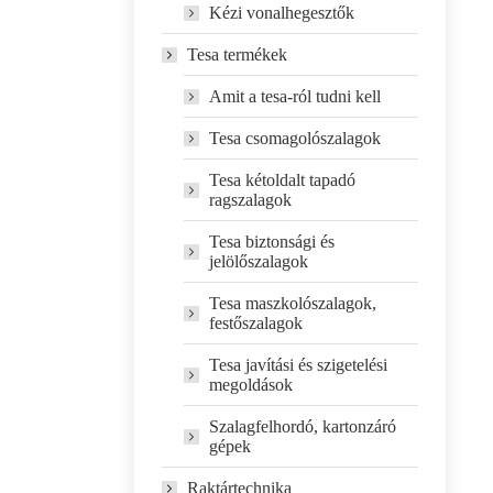
Kézi vonalhegesztők
Tesa termékek
Amit a tesa-ról tudni kell
Tesa csomagolószalagok
Tesa kétoldalt tapadó
ragszalagok
Tesa biztonsági és
jelölőszalagok
Tesa maszkolószalagok,
festőszalagok
Tesa javítási és szigetelési
megoldások
Szalagfelhordó, kartonzáró
gépek
Raktártechnika