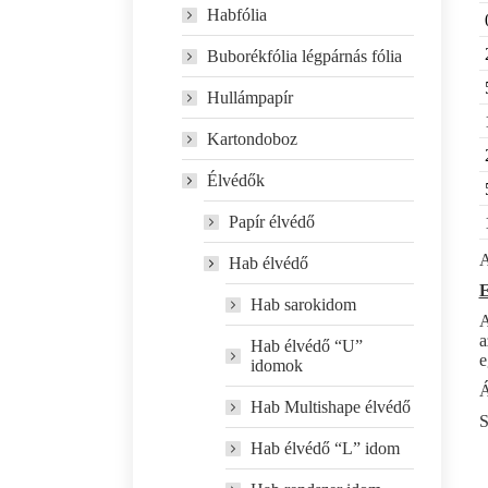
Habfólia
Buborékfólia légpárnás fólia
Hullámpapír
Kartondoboz
Élvédők
Papír élvédő
A
Hab élvédő
E
Hab sarokidom
A
a
Hab élvédő “U”
e
idomok
Á
Hab Multishape élvédő
S
Hab élvédő “L” idom