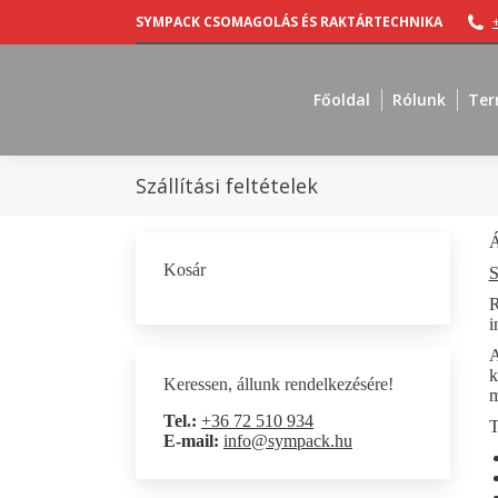
SYMPACK CSOMAGOLÁS ÉS RAKTÁRTECHNIKA
Főoldal
Rólunk
Ter
Szállítási feltételek
Á
Kosár
S
R
i
A
k
Keressen, állunk rendelkezésére!
m
Tel.:
+36 72 510 934
T
E-mail:
info@sympack.hu