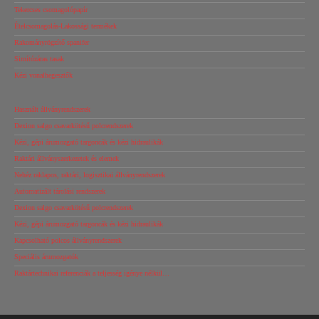
Tekercses csomagolópapír
Ételcsomagolás-Lakossági termékek
Rakományrögzítő spanifer
Simítózáras tasak
Kézi vonalhegesztők
Használt állványrendszerek
Dexion salgo csavarkötésű polcrendszerek
Kézi, gépi árumozgató targoncák és kézi hidraulikák
Raktári állványszerkezetek és elemek
Nehéz raklapos, raktári, logisztikai állványrendszerek
Automatizált tárolási rendszerek
Dexion salgo csavarkötésű polcrendszerek
Kézi, gépi árumozgató targoncák és kézi hidraulikák
Kapcsolható polcos állványrendszerek
Speciális árumozgatók
Raktártechnikai referenciák a teljesség igénye nélkül…