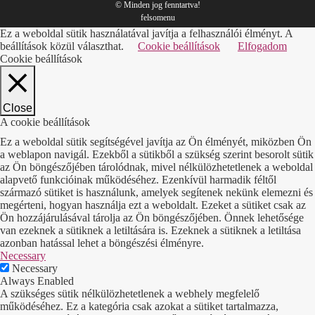
© Minden jog fenntartva!
felsomenu
Ez a weboldal sütik használatával javítja a felhasználói élményt. A
beállítások közül választhat.
Cookie beállítások
Elfogadom
Cookie beállítások
Close
A cookie beállítások
Ez a weboldal sütik segítségével javítja az Ön élményét, miközben Ön
a weblapon navigál. Ezekből a sütikből a szükség szerint besorolt sütik
az Ön böngészőjében tárolódnak, mivel nélkülözhetetlenek a weboldal
alapvető funkcióinak működéséhez. Ezenkívül harmadik féltől
származó sütiket is használunk, amelyek segítenek nekünk elemezni és
megérteni, hogyan használja ezt a weboldalt. Ezeket a sütiket csak az
Ön hozzájárulásával tárolja az Ön böngészőjében. Önnek lehetősége
van ezeknek a sütiknek a letiltására is. Ezeknek a sütiknek a letiltása
azonban hatással lehet a böngészési élményre.
Necessary
Necessary
Always Enabled
A szükséges sütik nélkülözhetetlenek a webhely megfelelő
működéséhez. Ez a kategória csak azokat a sütiket tartalmazza,