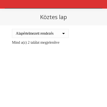
Köztes lap
You are here:
Mind a(z) 2 találat megjelenítve
Hullámpapír köztes lap
Hullámpapír köztes lap
175
Ft
175
Ft
+ ÁFA
+ ÁFA
Kosárba teszem
Kosárba teszem
Ajánlatot kérek!
Ajánlatot kérek!