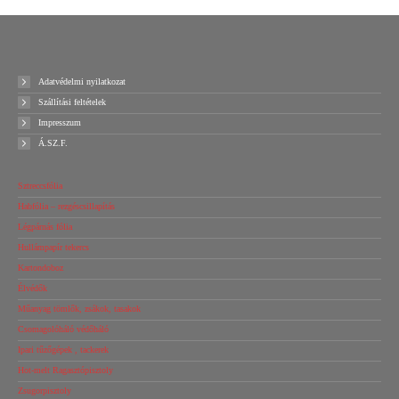
Adatvédelmi nyilatkozat
Szállítási feltételek
Impresszum
Á.SZ.F.
Sztreccsfólia
Habfólia – rezgéscsillapítás
Légpárnás fólia
Hullámpapír tekercs
Kartondoboz
Élvédők
Műanyag tömlők, zsákok, tasakok
Csomagolóháló védőháló
Ipari tűzőgépek , tackerek
Hot-melt Ragasztópisztoly
Zsugorpisztoly