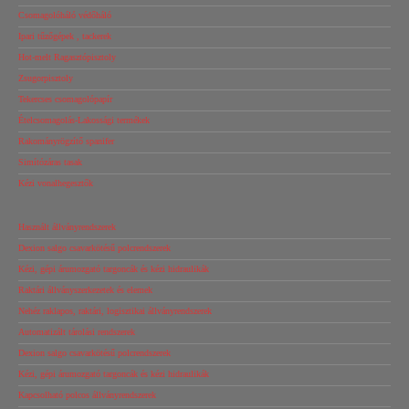
Csomagolóháló védőháló
Ipari tűzőgépek , tackerek
Hot-melt Ragasztópisztoly
Zsugorpisztoly
Tekercses csomagolópapír
Ételcsomagolás-Lakossági termékek
Rakományrögzítő spanifer
Simítózáras tasak
Kézi vonalhegesztők
Használt állványrendszerek
Dexion salgo csavarkötésű polcrendszerek
Kézi, gépi árumozgató targoncák és kézi hidraulikák
Raktári állványszerkezetek és elemek
Nehéz raklapos, raktári, logisztikai állványrendszerek
Automatizált tárolási rendszerek
Dexion salgo csavarkötésű polcrendszerek
Kézi, gépi árumozgató targoncák és kézi hidraulikák
Kapcsolható polcos állványrendszerek