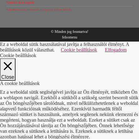
Speciális árumozgatók
Raktártechnikai referenciák a teljesség igénye nélkül…
© Minden jog fenntartva!
felsomenu
Ez a weboldal sütik használatával javítja a felhasználói élményt. A
beállítások közül választhat.
Cookie beállítások
Elfogadom
Cookie beállítások
Close
A cookie beállítások
Ez a weboldal sütik segítségével javítja az Ön élményét, miközben Ön
a weblapon navigál. Ezekből a sütikből a szükség szerint besorolt sütik
az Ön böngészőjében tárolódnak, mivel nélkülözhetetlenek a weboldal
alapvető funkcióinak működéséhez. Ezenkívül harmadik féltől
származó sütiket is használunk, amelyek segítenek nekünk elemezni és
megérteni, hogyan használja ezt a weboldalt. Ezeket a sütiket csak az
Ön hozzájárulásával tárolja az Ön böngészőjében. Önnek lehetősége
van ezeknek a sütiknek a letiltására is. Ezeknek a sütiknek a letiltása
azonban hatással lehet a böngészési élményre.