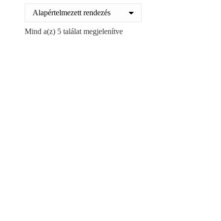
Mind a(z) 5 találat megjelenítve
Csomagkísérő tasak C4
Csomagkísérő tasak C5
315x225mm
225x165mm
100db/csomag
100db/csomag
2625
Ft
1335
Ft
+ ÁFA
+ ÁFA
Kosárba teszem
Kosárba teszem
Ajánlatot kérek!
Ajánlatot kérek!