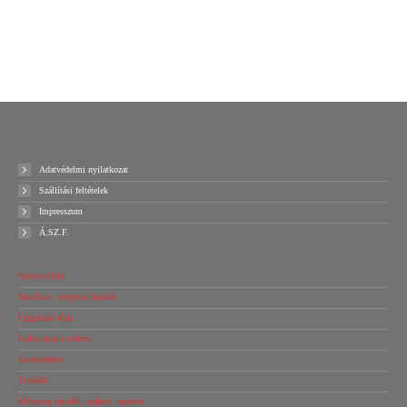
Kosárba teszem
Ajánlatot kérek!
Adatvédelmi nyilatkozat
Szállítási feltételek
Impresszum
Á.SZ.F.
Sztreccsfólia
Habfólia – rezgéscsillapítás
Légpárnás fólia
Hullámpapír tekercs
Kartondoboz
Élvédők
Műanyag tömlők, zsákok, tasakok