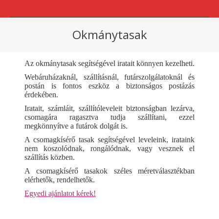
Okmánytasak
You are here:
Az okmánytasak segítségével iratait könnyen kezelheti.
Webáruházaknál, szállításnál, futárszolgálatoknál és
postán is fontos eszköz a biztonságos postázás
érdekében.
Iratait, számláit, szállítóleveleit biztonságban lezárva,
csomagára ragasztva tudja szállítani, ezzel
megkönnyítve a futárok dolgát is.
A csomagkísérő tasak segítségével leveleink, irataink
nem koszolódnak, rongálódnak, vagy vesznek el
szállítás közben.
A csomagkísérő tasakok széles méretválasztékban
elérhetők, rendelhetők.
Egyedi ajánlatot kérek!