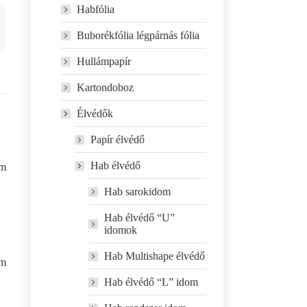
Habfólia
Buborékfólia légpárnás fólia
Hullámpapír
Kartondoboz
Élvédők
Papír élvédő
Hab élvédő
mm
Hab sarokidom
Hab élvédő “U”
idomok
Hab Multishape élvédő
mm
Hab élvédő “L” idom