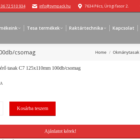
+36 72 510 934
info@sympack.hu
7634 Pécs, Ürögi fasor 2.
mékeink
Tesa termékek
Raktártechnika
Kapcsolat
100db/csomag
You are here:
Home
Okmánytasak
érő tasak C7 125x110mm 100db/csomag
FA
érő
Kosárba teszem
m
mag
Ajánlatot kérek!