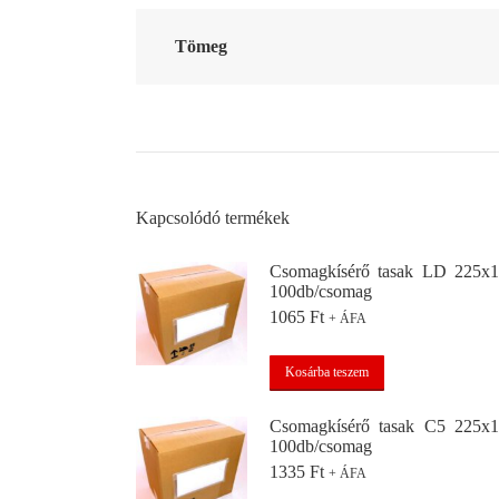
Tömeg
Kapcsolódó termékek
Csomagkísérő tasak LD 225
100db/csomag
1065
Ft
+ ÁFA
Kosárba teszem
Csomagkísérő tasak C5 225
100db/csomag
1335
Ft
+ ÁFA