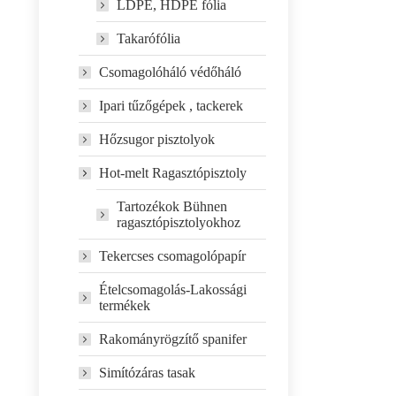
LDPE, HDPE fólia
Takarófólia
Csomagolóháló védőháló
Ipari tűzőgépek , tackerek
Hőzsugor pisztolyok
Hot-melt Ragasztópisztoly
Tartozékok Bühnen
ragasztópisztolyokhoz
Tekercses csomagolópapír
Ételcsomagolás-Lakossági
termékek
Rakományrögzítő spanifer
Simítózáras tasak