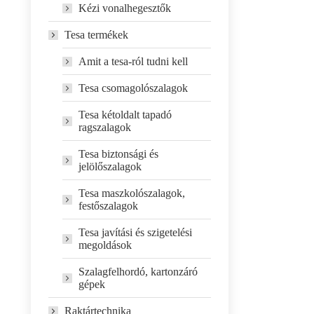
Kézi vonalhegesztők
Tesa termékek
Amit a tesa-ról tudni kell
Tesa csomagolószalagok
Tesa kétoldalt tapadó
ragszalagok
Tesa biztonsági és
jelölőszalagok
Tesa maszkolószalagok,
festőszalagok
Tesa javítási és szigetelési
megoldások
Szalagfelhordó, kartonzáró
gépek
Raktártechnika