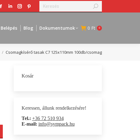
Search:
Facebook
Linkedin
Instagram
Pinterest
page
page
page
page
opens
opens
opens
opens
Belépés
Blog
Dokumentumok
0
Ft
0
in
in
in
in
new
new
new
new
window
window
window
window
Csomagkísérő tasak C7 125x110mm 100db/csomag
Kosár
Keressen, állunk rendelkezésére!
Tel.:
+36 72 510 934
E-mail:
info@sympack.hu