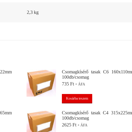
2,3 kg
x122mm
Csomagkísérő tasak C6 160x110
100db/csomag
735
Ft
+ ÁFA
Kosárba teszem
x165mm
Csomagkísérő tasak C4 315x225
100db/csomag
2625
Ft
+ ÁFA