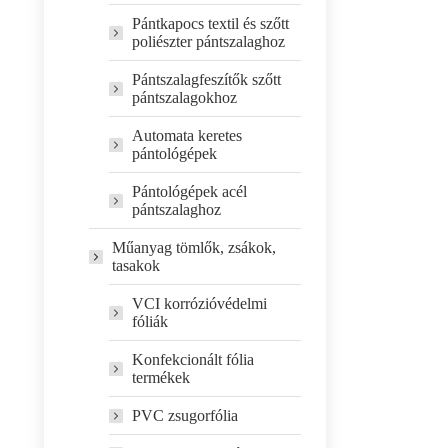
Pántkapocs textil és szőtt
poliészter pántszalaghoz
Pántszalagfeszítők szőtt
pántszalagokhoz
Automata keretes
pántológépek
Pántológépek acél
pántszalaghoz
Műanyag tömlők, zsákok,
tasakok
VCI korrózióvédelmi
fóliák
Konfekcionált fólia
termékek
PVC zsugorfólia