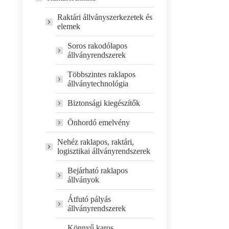
Raktári állványszerkezetek és
elemek
Soros rakodólapos
állványrendszerek
Többszintes raklapos
állványtechnológia
Biztonsági kiegészítők
Önhordó emelvény
Nehéz raklapos, raktári,
logisztikai állványrendszerek
Bejárható raklapos
állványok
Átfutó pályás
állványrendszerek
Könnyű karos