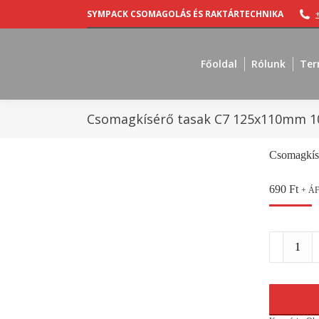
SYMPACK CSOMAGOLÁS ÉS RAKTÁRTECHNIKA
Főoldal
Rólunk
Ter
Csomagkísérő tasak C7 125x110mm 
Csomagkís
690
Ft
+ Á
Csomagkís
tasak
C7
125x110m
100db/cso
mennyiség