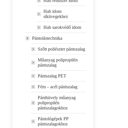
Hab rendszer idom
Hab idom
síküvegekhez
Hab sarokvédő idom
Pántolástechnika
Szőtt poliészter pántszalag
Műanyag polipropilén
pántszalag
Pántszalag PET
Fém – acél pántszalag
Pánthüvely műanyag
polipropilén
pántszalagokhoz
Pántológépek PP
pántszalagokhoz