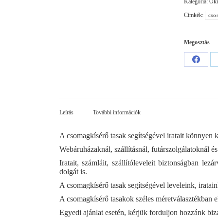
Kategória:
Okm
Címkék:
cso
Megosztás
Share
on
Facebo
Leírás
További információk
A csomagkísérő tasak segítségével iratait könnyen k
Webáruházaknál, szállításnál, futárszolgálatoknál é
Iratait, számláit, szállítóleveleit biztonságban le
dolgát is.
A csomagkísérő tasak segítségével leveleink, irata
A csomagkísérő tasakok széles méretválasztékban el
Egyedi ajánlat esetén, kérjük forduljon hozzánk bi