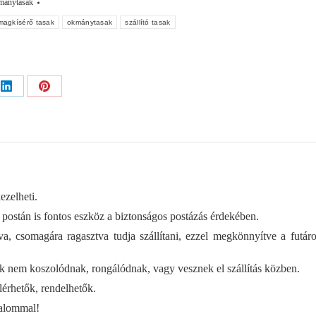
ánytasak
magkísérő tasak
okmánytasak
szállító tasak
Share
Share
on
on
ok
LinkedIn
Pinterest
ezelheti.
s postán is fontos eszköz a biztonságos postázás érdekében.
zárva, csomagára ragasztva tudja szállítani, ezzel megkönnyítve a futár
ink nem koszolódnak, rongálódnak, vagy vesznek el szállítás közben.
érhetők, rendelhetők.
zalommal!