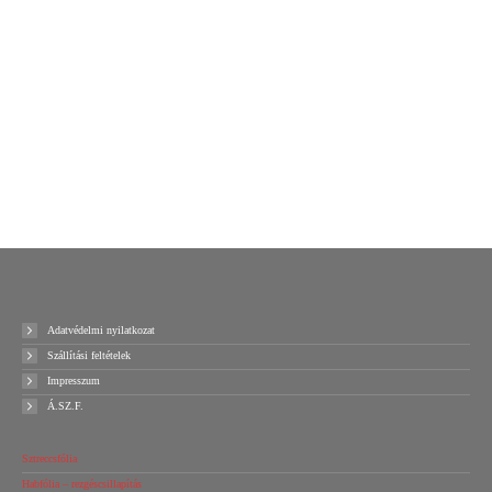
Csomagkísérő tasak LD
225x122mm
100db/csomag
1065
Ft
+ ÁFA
Kosárba teszem
Ajánlatot kérek!
Adatvédelmi nyilatkozat
Szállítási feltételek
Impresszum
Á.SZ.F.
Sztreccsfólia
Habfólia – rezgéscsillapítás