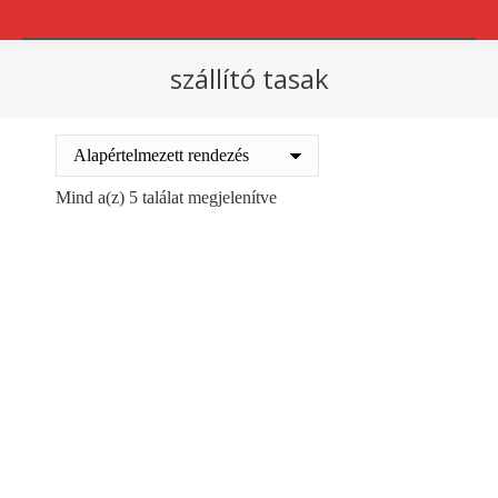
szállító tasak
You are here:
Mind a(z) 5 találat megjelenítve
Csomagkísérő tasak C4
Csomagkísérő tasak C5
315x225mm
225x165mm
100db/csomag
100db/csomag
2625
Ft
1335
Ft
+ ÁFA
+ ÁFA
Kosárba teszem
Kosárba teszem