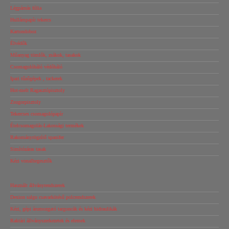
Légpárnás fólia
Hullámpapír tekercs
Kartondoboz
Élvédők
Műanyag tömlők, zsákok, tasakok
Csomagolóháló védőháló
Ipari tűzőgépek , tackerek
Hot-melt Ragasztópisztoly
Zsugorpisztoly
Tekercses csomagolópapír
Ételcsomagolás-Lakossági termékek
Rakományrögzítő spanifer
Simítózáras tasak
Kézi vonalhegesztők
Használt állványrendszerek
Dexion salgo csavarkötésű polcrendszerek
Kézi, gépi árumozgató targoncák és kézi hidraulikák
Raktári állványszerkezetek és elemek