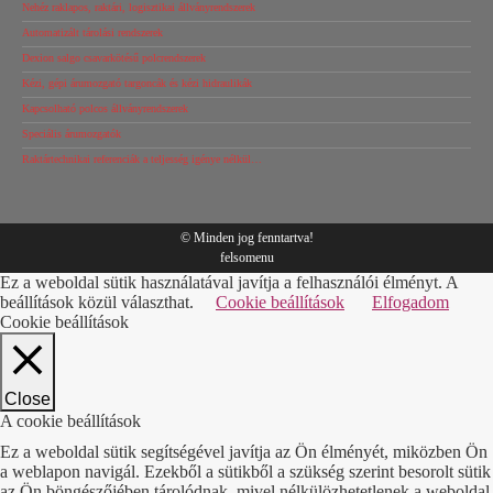
Nehéz raklapos, raktári, logisztikai állványrendszerek
Automatizált tárolási rendszerek
Dexion salgo csavarkötésű polcrendszerek
Kézi, gépi árumozgató targoncák és kézi hidraulikák
Kapcsolható polcos állványrendszerek
Speciális árumozgatók
Raktártechnikai referenciák a teljesség igénye nélkül…
© Minden jog fenntartva!
felsomenu
Ez a weboldal sütik használatával javítja a felhasználói élményt. A
beállítások közül választhat.
Cookie beállítások
Elfogadom
Cookie beállítások
Close
A cookie beállítások
Ez a weboldal sütik segítségével javítja az Ön élményét, miközben Ön
a weblapon navigál. Ezekből a sütikből a szükség szerint besorolt sütik
az Ön böngészőjében tárolódnak, mivel nélkülözhetetlenek a weboldal