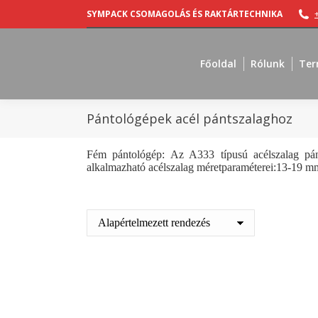
SYMPACK CSOMAGOLÁS ÉS RAKTÁRTECHNIKA
Főoldal
Rólunk
Ter
Pántológépek acél pántszalaghoz
Fém pántológép: Az A333 típusú acélszalag pánto
alkalmazható acélszalag méretparaméterei:13-19 mm