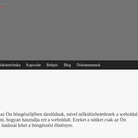
lkül…
Raktártechnika
Kapcsolat
Belépés
Blog
Dokumentumok
ik az Ön böngészőjében tárolódnak, mivel nélkülözhetetlenek a weboldal
, hogyan használja ezt a weboldalt. Ezeket a sütiket csak az Ön
 hatással lehet a böngészési élményre.