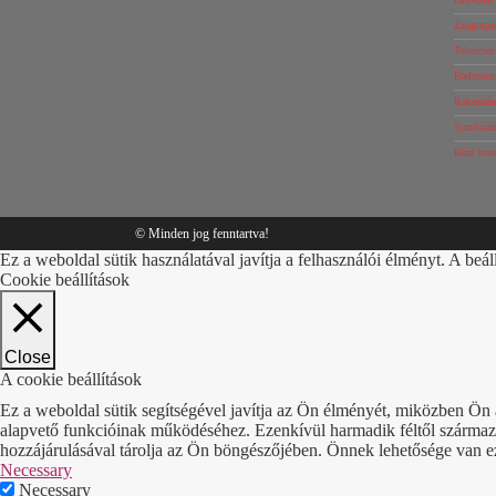
Zsugorpi
Tekercse
Ételcsom
Rakomány
Simítózár
Kézi von
© Minden jog fenntartva!
Ez a weboldal sütik használatával javítja a felhasználói élményt. A beál
Cookie beállítások
Close
A cookie beállítások
Ez a weboldal sütik segítségével javítja az Ön élményét, miközben Ön 
alapvető funkcióinak működéséhez. Ezenkívül harmadik féltől származó 
hozzájárulásával tárolja az Ön böngészőjében. Önnek lehetősége van ezek
Necessary
Necessary