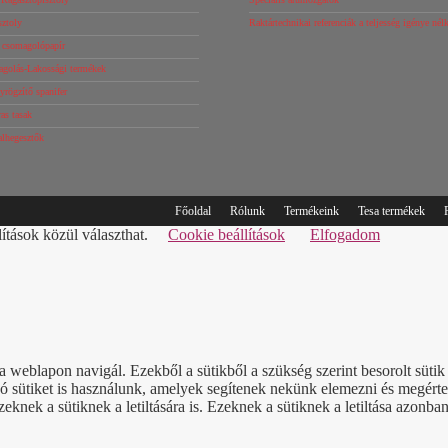
sztoly
Raktártechnikai referenciák a teljesség igénye né
s csomagolópapír
agolás-Lakossági termékek
rögzítő spanifer
as tasak
alhegesztők
Főoldal
Rólunk
Termékeink
Tesa termékek
lítások közül választhat.
Cookie beállítások
Elfogadom
a weblapon navigál. Ezekből a sütikből a szükség szerint besorolt süt
sütiket is használunk, amelyek segítenek nekünk elemezni és megérteni
nek a sütiknek a letiltására is. Ezeknek a sütiknek a letiltása azonban