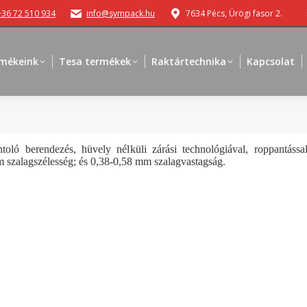
+36 72 510 934
info@sympack.hu
7634 Pécs, Ürögi fasor 2.
mékeink
Tesa termékek
Raktártechnika
Kapcsolat
ló berendezés, hüvely nélküli zárási technológiával, roppantással 
 szalagszélesség; és 0,38-0,58 mm szalagvastagság.