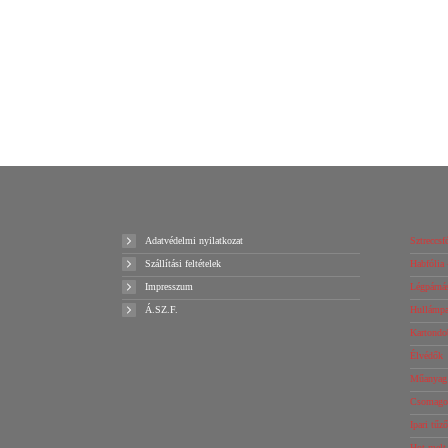
A333 típusú fém pántológép
138800
Ft
+ ÁFA
Kosárba teszem
Ajánlatot kérek!
Adatvédelmi nyilatkozat
Sztreccsfó
Szállítási feltételek
Habfólia 
Impresszum
Légpárnás
Á.SZ.F.
Hullámpap
Kartondo
Élvédők
Műanyag 
Csomagol
Ipari tűz
Hot-melt