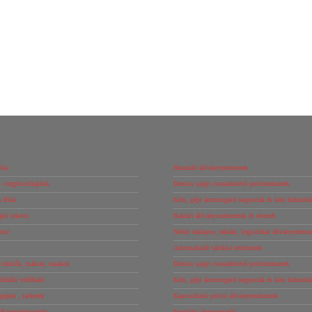
lia
Használt állványrendszerek
– rezgéscsillapítás
Dexion salgo csavarkötésű polcrendszerek
 fólia
Kézi, gépi árumozgató targoncák és kézi hidrauli
ír tekercs
Raktári állványszerkezetek és elemek
boz
Nehéz raklapos, raktári, logisztikai állványrendsz
Automatizált tárolási rendszerek
tömlők, zsákok, tasakok
Dexion salgo csavarkötésű polcrendszerek
óháló védőháló
Kézi, gépi árumozgató targoncák és kézi hidrauli
őgépek , tackerek
Kapcsolható polcos állványrendszerek
 Ragasztópisztoly
Speciális árumozgatók