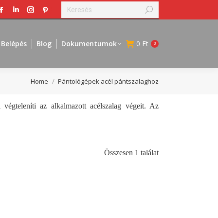
Search:
Facebook
Linkedin
Instagram
Pinterest
page
page
page
page
opens
opens
opens
opens
Belépés
Blog
Dokumentumok
0
Ft
0
in
in
in
in
new
new
new
new
window
window
window
window
You are here:
Home
Pántológépek acél pántszalaghoz
végteleníti az alkalmazott acélszalag végeit. Az
Összesen 1 találat