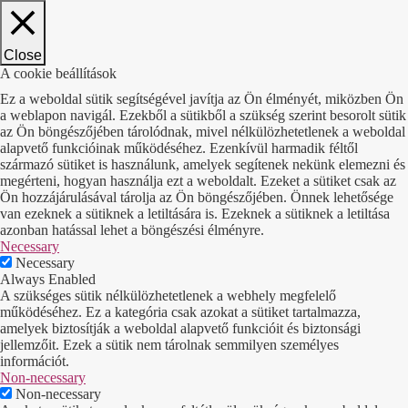
Close
A cookie beállítások
Ez a weboldal sütik segítségével javítja az Ön élményét, miközben Ön
a weblapon navigál. Ezekből a sütikből a szükség szerint besorolt sütik
az Ön böngészőjében tárolódnak, mivel nélkülözhetetlenek a weboldal
alapvető funkcióinak működéséhez. Ezenkívül harmadik féltől
származó sütiket is használunk, amelyek segítenek nekünk elemezni és
megérteni, hogyan használja ezt a weboldalt. Ezeket a sütiket csak az
Ön hozzájárulásával tárolja az Ön böngészőjében. Önnek lehetősége
van ezeknek a sütiknek a letiltására is. Ezeknek a sütiknek a letiltása
azonban hatással lehet a böngészési élményre.
Necessary
Necessary
Always Enabled
A szükséges sütik nélkülözhetetlenek a webhely megfelelő
működéséhez. Ez a kategória csak azokat a sütiket tartalmazza,
amelyek biztosítják a weboldal alapvető funkcióit és biztonsági
jellemzőit. Ezek a sütik nem tárolnak semmilyen személyes
információt.
Non-necessary
Non-necessary