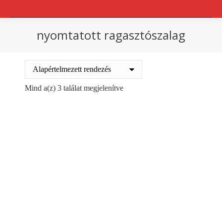
nyomtatott ragasztószalag
You are here:
Mind a(z) 3 találat megjelenítve
Out of stock
Tapadó szalag 50/66m
nyomtatott narancs ”
Tapadó szalag 48/66m
CAUTION „
TESA fehér nyomtatott ”
655
Ft
+ ÁFA
Törékeny
655
Ft
+ ÁFA
Kosárba teszem