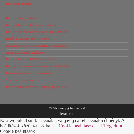
Kézi vonalhegesztők
Használt állványrendszerek
Dexion salgo csavarkötésű polcrendszerek
Kézi, gépi árumozgató targoncák és kézi hidraulikák
Raktári állványszerkezetek és elemek
Nehéz raklapos, raktári, logisztikai állványrendszerek
Automatizált tárolási rendszerek
Dexion salgo csavarkötésű polcrendszerek
Kézi, gépi árumozgató targoncák és kézi hidraulikák
Kapcsolható polcos állványrendszerek
Speciális árumozgatók
Raktártechnikai referenciák a teljesség igénye nélkül…
© Minden jog fenntartva!
felsomenu
Ez a weboldal sütik használatával javítja a felhasználói élményt. A
beállítások közül választhat.
Cookie beállítások
Elfogadom
Cookie beállítások