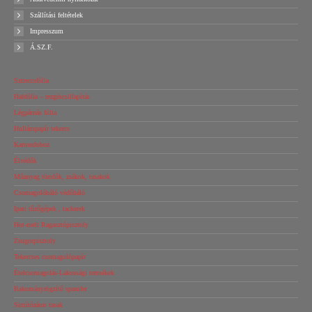
Szállítási feltételek
Impresszum
Á.SZ.F.
Sztreccsfólia
Habfólia – rezgéscsillapítás
Légpárnás fólia
Hullámpapír tekercs
Kartondoboz
Élvédők
Műanyag tömlők, zsákok, tasakok
Csomagolóháló védőháló
Ipari tűzőgépek , tackerek
Hot-melt Ragasztópisztoly
Zsugorpisztoly
Tekercses csomagolópapír
Ételcsomagolás-Lakossági termékek
Rakományrögzítő spanifer
Simítózáras tasak