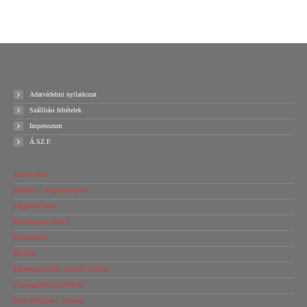
Ajánlatot kérek!
Adatvédelmi nyilatkozat
Szállítási feltételek
Impresszum
Á.SZ.F.
Sztreccsfólia
Habfólia – rezgéscsillapítás
Légpárnás fólia
Hullámpapír tekercs
Kartondoboz
Élvédők
Műanyag tömlők, zsákok, tasakok
Csomagolóháló védőháló
Ipari tűzőgépek , tackerek