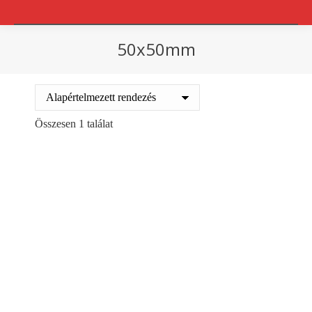
50x50mm
You are here:
Összesen 1 találat
Out of stock
Papír élvédő 50×50/3-
1600mm
165
Ft
+ ÁFA
Details