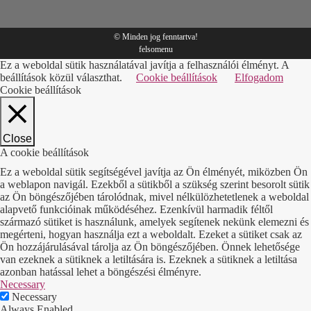
© Minden jog fenntartva!
felsomenu
Ez a weboldal sütik használatával javítja a felhasználói élményt. A
beállítások közül választhat.
Cookie beállítások
Elfogadom
Cookie beállítások
Close
A cookie beállítások
Ez a weboldal sütik segítségével javítja az Ön élményét, miközben Ön
a weblapon navigál. Ezekből a sütikből a szükség szerint besorolt sütik
az Ön böngészőjében tárolódnak, mivel nélkülözhetetlenek a weboldal
alapvető funkcióinak működéséhez. Ezenkívül harmadik féltől
származó sütiket is használunk, amelyek segítenek nekünk elemezni és
megérteni, hogyan használja ezt a weboldalt. Ezeket a sütiket csak az
Ön hozzájárulásával tárolja az Ön böngészőjében. Önnek lehetősége
van ezeknek a sütiknek a letiltására is. Ezeknek a sütiknek a letiltása
azonban hatással lehet a böngészési élményre.
Necessary
Necessary
Always Enabled