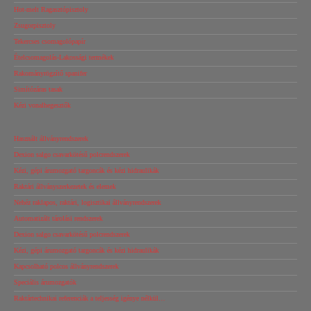
Hot-melt Ragasztópisztoly
Zsugorpisztoly
Tekercses csomagolópapír
Ételcsomagolás-Lakossági termékek
Rakományrögzítő spanifer
Simítózáras tasak
Kézi vonalhegesztők
Használt állványrendszerek
Dexion salgo csavarkötésű polcrendszerek
Kézi, gépi árumozgató targoncák és kézi hidraulikák
Raktári állványszerkezetek és elemek
Nehéz raklapos, raktári, logisztikai állványrendszerek
Automatizált tárolási rendszerek
Dexion salgo csavarkötésű polcrendszerek
Kézi, gépi árumozgató targoncák és kézi hidraulikák
Kapcsolható polcos állványrendszerek
Speciális árumozgatók
Raktártechnikai referenciák a teljesség igénye nélkül…