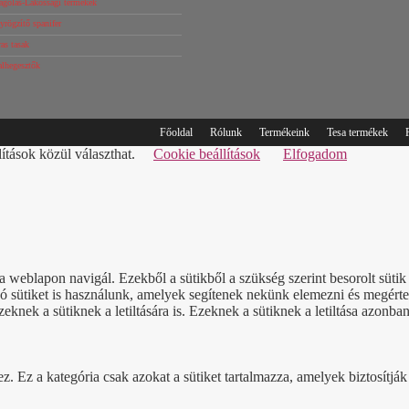
agolás-Lakossági termékek
rögzítő spanifer
as tasak
alhegesztők
Főoldal
Rólunk
Termékeink
Tesa termékek
lítások közül választhat.
Cookie beállítások
Elfogadom
a weblapon navigál. Ezekből a sütikből a szükség szerint besorolt süt
sütiket is használunk, amelyek segítenek nekünk elemezni és megérteni
nek a sütiknek a letiltására is. Ezeknek a sütiknek a letiltása azonban
Ez a kategória csak azokat a sütiket tartalmazza, amelyek biztosítják a