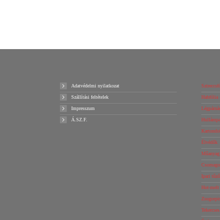
Kosárba teszem
Ajánlatot kérek!
Adatvédelmi nyilatkozat
Sztreccsfó
Szállítási feltételek
Habfólia 
Impresszum
Légpárnás
Á.SZ.F.
Hullámpap
Kartondo
Élvédők
Műanyag 
Csomagol
Ipari tűz
Hot-melt
Zsugorpi
Tekercse