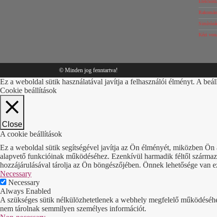
Ételcsom
Rakomány
Simítózár
Kézi von
© Minden jog fenntartva!
Ez a weboldal sütik használatával javítja a felhasználói élményt. A beál
Cookie beállítások
Close
A cookie beállítások
Ez a weboldal sütik segítségével javítja az Ön élményét, miközben Ön 
alapvető funkcióinak működéséhez. Ezenkívül harmadik féltől származó 
hozzájárulásával tárolja az Ön böngészőjében. Önnek lehetősége van ezek
Necessary
Necessary
Always Enabled
A szükséges sütik nélkülözhetetlenek a webhely megfelelő működéséhez. 
nem tárolnak semmilyen személyes információt.