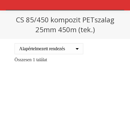
CS 85/450 kompozit PETszalag
25mm 450m (tek.)
You are here:
Összesen 1 találat
Poliészter komposit
pántszalagok
Ártartomány:
13611
Ft
–
20518
Ft
+ ÁFA
13611 Ft
-