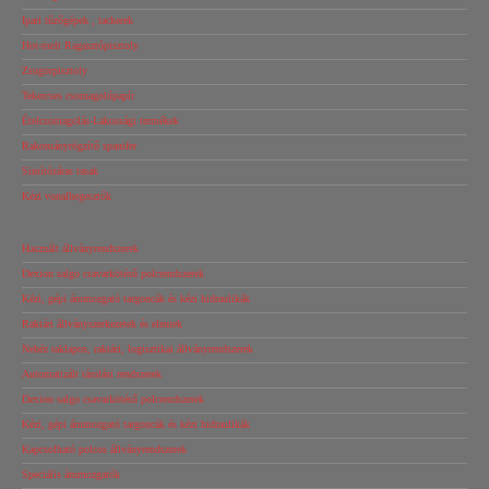
Ipari tűzőgépek , tackerek
Hot-melt Ragasztópisztoly
Zsugorpisztoly
Tekercses csomagolópapír
Ételcsomagolás-Lakossági termékek
Rakományrögzítő spanifer
Simítózáras tasak
Kézi vonalhegesztők
Használt állványrendszerek
Dexion salgo csavarkötésű polcrendszerek
Kézi, gépi árumozgató targoncák és kézi hidraulikák
Raktári állványszerkezetek és elemek
Nehéz raklapos, raktári, logisztikai állványrendszerek
Automatizált tárolási rendszerek
Dexion salgo csavarkötésű polcrendszerek
Kézi, gépi árumozgató targoncák és kézi hidraulikák
Kapcsolható polcos állványrendszerek
Speciális árumozgatók