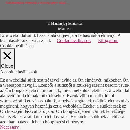
Raktártechnikai referenciák a teljesség igénye nélkül…
© Minden jog fenntartva!
felsomenu
Ez a weboldal sütik használatával javítja a felhasználói élményt. A
beállítások közül választhat.
Cookie beállítások
Elfogadom
Cookie beállítások
Close
A cookie beállítások
Ez a weboldal sütik segítségével javítja az Ön élményét, miközben Ön
a weblapon navigál. Ezekből a sütikből a szükség szerint besorolt sütik
az Ön böngészőjében tárolódnak, mivel nélkülözhetetlenek a weboldal
alapvető funkcióinak működéséhez. Ezenkívül harmadik féltől
származó sütiket is használunk, amelyek segítenek nekünk elemezni és
megérteni, hogyan használja ezt a weboldalt. Ezeket a sütiket csak az
Ön hozzájárulásával tárolja az Ön böngészőjében. Önnek lehetősége
van ezeknek a sütiknek a letiltására is. Ezeknek a sütiknek a letiltása
azonban hatással lehet a böngészési élményre.
Necessary