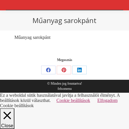
Műanyag sarokpánt
You are here:
Műanyag sarokpánt
Megosztás
Share
Share
Share
on
on
on
© Minden jog fenntartva!
felsomenu
Facebook
Pinterest
LinkedIn
Ez a weboldal sütik használatával javítja a felhasználói élményt. A
beállítások közül választhat.
Cookie beállítások
Elfogadom
Cookie beállítások
Close