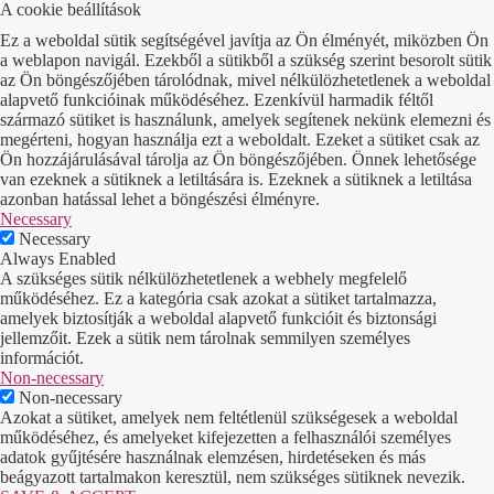
A cookie beállítások
Ez a weboldal sütik segítségével javítja az Ön élményét, miközben Ön
a weblapon navigál. Ezekből a sütikből a szükség szerint besorolt sütik
az Ön böngészőjében tárolódnak, mivel nélkülözhetetlenek a weboldal
alapvető funkcióinak működéséhez. Ezenkívül harmadik féltől
származó sütiket is használunk, amelyek segítenek nekünk elemezni és
megérteni, hogyan használja ezt a weboldalt. Ezeket a sütiket csak az
Ön hozzájárulásával tárolja az Ön böngészőjében. Önnek lehetősége
van ezeknek a sütiknek a letiltására is. Ezeknek a sütiknek a letiltása
azonban hatással lehet a böngészési élményre.
Necessary
Necessary
Always Enabled
A szükséges sütik nélkülözhetetlenek a webhely megfelelő
működéséhez. Ez a kategória csak azokat a sütiket tartalmazza,
amelyek biztosítják a weboldal alapvető funkcióit és biztonsági
jellemzőit. Ezek a sütik nem tárolnak semmilyen személyes
információt.
Non-necessary
Non-necessary
Azokat a sütiket, amelyek nem feltétlenül szükségesek a weboldal
működéséhez, és amelyeket kifejezetten a felhasználói személyes
adatok gyűjtésére használnak elemzésen, hirdetéseken és más
beágyazott tartalmakon keresztül, nem szükséges sütiknek nevezik.