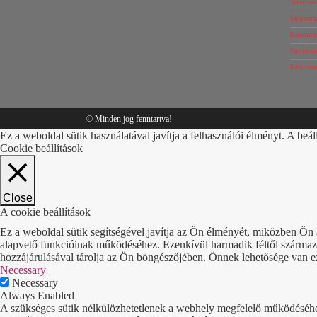
Tekercse
Ételcsom
Rakomány
Simítózár
Kézi von
© Minden jog fenntartva!
Ez a weboldal sütik használatával javítja a felhasználói élményt. A beál
Cookie beállítások
Close
A cookie beállítások
Ez a weboldal sütik segítségével javítja az Ön élményét, miközben Ön 
alapvető funkcióinak működéséhez. Ezenkívül harmadik féltől származó 
hozzájárulásával tárolja az Ön böngészőjében. Önnek lehetősége van ezek
Necessary
Necessary
Always Enabled
A szükséges sütik nélkülözhetetlenek a webhely megfelelő működéséhez. 