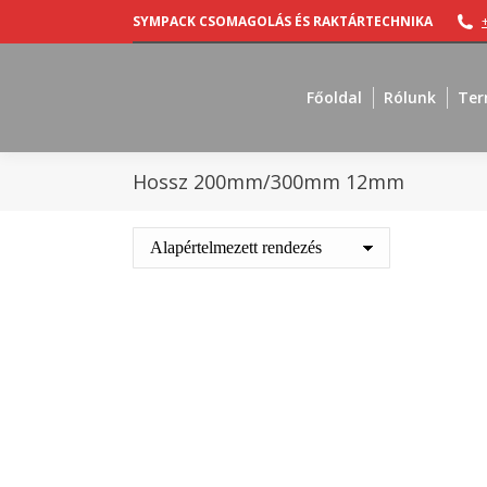
SYMPACK CSOMAGOLÁS ÉS RAKTÁRTECHNIKA
Főoldal
Rólunk
Ter
Hossz 200mm/300mm 12mm
Out of stock
Ragasztópisztoly Hot Melt Glue Gun HB
Ragasz
191
7150
Ft
+ ÁFA