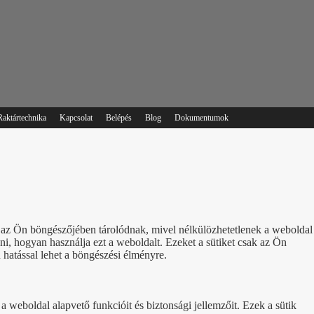
Raktártechnika
Kapcsolat
Belépés
Blog
Dokumentumok
ik az Ön böngészőjében tárolódnak, mivel nélkülözhetetlenek a weboldal
, hogyan használja ezt a weboldalt. Ezeket a sütiket csak az Ön
 hatással lehet a böngészési élményre.
 weboldal alapvető funkcióit és biztonsági jellemzőit. Ezek a sütik