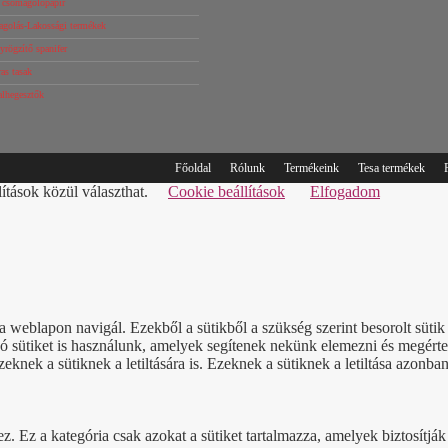
s csomagolópapír
agolás-Lakossági termékek
rögzítő spanifer
as tasak
alhegesztők
Főoldal
Rólunk
Termékeink
Tesa termékek
lítások közül választhat.
Cookie beállítások
Elfogadom
a weblapon navigál. Ezekből a sütikből a szükség szerint besorolt süt
sütiket is használunk, amelyek segítenek nekünk elemezni és megérteni
nek a sütiknek a letiltására is. Ezeknek a sütiknek a letiltása azonban
Ez a kategória csak azokat a sütiket tartalmazza, amelyek biztosítják a