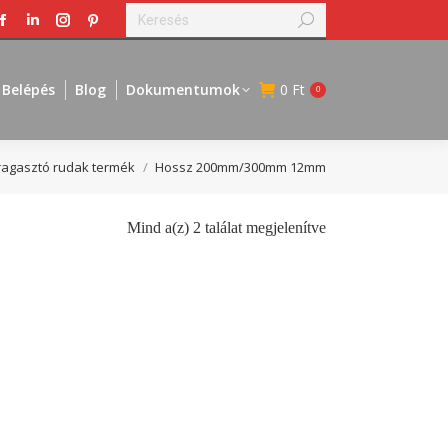
Search:
Facebook
Linkedin
Instagram
Pinterest
page
page
page
page
opens
opens
opens
opens
Belépés
Blog
Dokumentumok
0
Ft
0
in
in
in
in
new
new
new
new
window
window
window
window
agasztó rudak termék
Hossz 200mm/300mm 12mm
Mind a(z) 2 találat megjelenítve