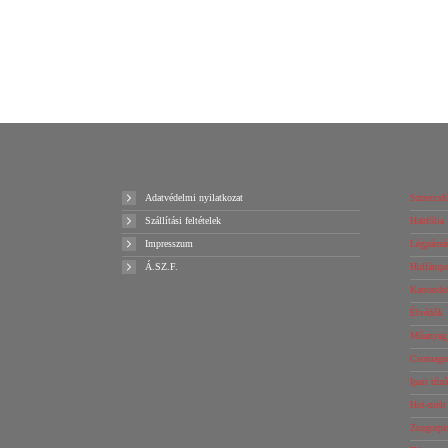
Details
Ajánlatot kérek!
Adatvédelmi nyilatkozat
Sztreccsfó
Szállítási feltételek
Habfólia 
Impresszum
Légpárnás
Á.SZ.F.
Hullámpap
Kartondo
Élvédők
Műanyag 
Csomagol
Ipari tűz
Hot-melt
Zsugorpi