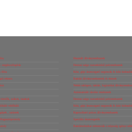
Details
Ajánlatot kérek!
lia
Használt állványrendszerek
– rezgéscsillapítás
Dexion salgo csavarkötésű polcrendszerek
 fólia
Kézi, gépi árumozgató targoncák és kézi hidrauli
ír tekercs
Raktári állványszerkezetek és elemek
boz
Nehéz raklapos, raktári, logisztikai állványrendsz
Automatizált tárolási rendszerek
tömlők, zsákok, tasakok
Dexion salgo csavarkötésű polcrendszerek
óháló védőháló
Kézi, gépi árumozgató targoncák és kézi hidrauli
őgépek , tackerek
Kapcsolható polcos állványrendszerek
 Ragasztópisztoly
Speciális árumozgatók
sztoly
Raktártechnikai referenciák a teljesség igénye né