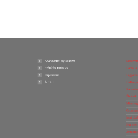
Details
Ajánlatot kérek!
Adatvédelmi nyilatkozat
Sztreccsfó
Szállítási feltételek
Habfólia 
Impresszum
Légpárnás
Á.SZ.F.
Hullámpap
Kartondo
Élvédők
Műanyag 
Csomagol
Ipari tűz
Hot-melt
Zsugorpi