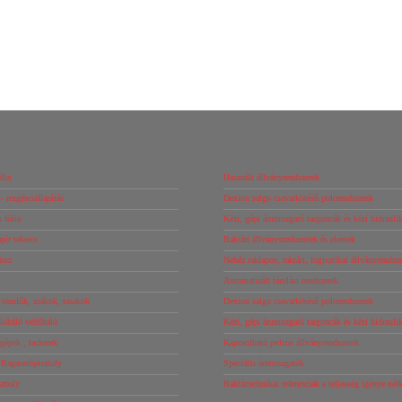
lia
Használt állványrendszerek
– rezgéscsillapítás
Dexion salgo csavarkötésű polcrendszerek
 fólia
Kézi, gépi árumozgató targoncák és kézi hidrauli
ír tekercs
Raktári állványszerkezetek és elemek
boz
Nehéz raklapos, raktári, logisztikai állványrendsz
Automatizált tárolási rendszerek
tömlők, zsákok, tasakok
Dexion salgo csavarkötésű polcrendszerek
óháló védőháló
Kézi, gépi árumozgató targoncák és kézi hidrauli
őgépek , tackerek
Kapcsolható polcos állványrendszerek
 Ragasztópisztoly
Speciális árumozgatók
sztoly
Raktártechnikai referenciák a teljesség igénye né