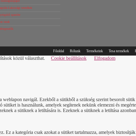
s csomagolópapír
agolás-Lakossági termékek
rögzítő spanifer
as tasak
alhegesztők
Főoldal
Rólunk
Termékeink
Tesa termékek
lítások közül választhat.
Cookie beállítások
Elfogadom
a weblapon navigál. Ezekből a sütikből a szükség szerint besorolt süt
sütiket is használunk, amelyek segítenek nekünk elemezni és megérteni
nek a sütiknek a letiltására is. Ezeknek a sütiknek a letiltása azonban
Ez a kategória csak azokat a sütiket tartalmazza, amelyek biztosítják a