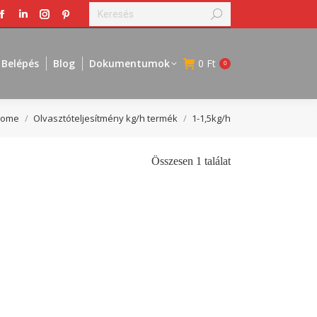
Search:
Facebook
Linkedin
Instagram
Pinterest
page
page
page
page
opens
opens
opens
opens
Belépés
Blog
Dokumentumok
0
Ft
0
in
in
in
in
new
new
new
new
window
window
window
window
ou are here:
ome
Olvasztóteljesítmény kg/h termék
1-1,5kg/h
Összesen 1 találat