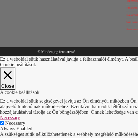
Tekercse
Ételcsom
Rakomány
Simítózár
Kézi von
© Minden jog fenntartva!
Ez a weboldal sütik használatával javítja a felhasználói élményt. A beál
Cookie beállítások
Close
A cookie beállítások
Ez a weboldal sütik segítségével javítja az Ön élményét, miközben Ön 
alapvető funkcióinak működéséhez. Ezenkívül harmadik féltől származó 
hozzájárulásával tárolja az Ön böngészőjében. Önnek lehetősége van ezek
Necessary
Necessary
Always Enabled
A szükséges sütik nélkülözhetetlenek a webhely megfelelő működéséhez. 