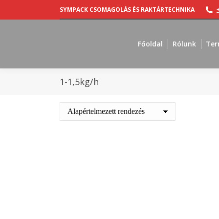
SYMPACK CSOMAGOLÁS ÉS RAKTÁRTECHNIKA
Főoldal
Rólunk
Ter
1-1,5kg/h
Out of stock
Ragasztópisztoly Hot Melt Glue Gun HB
240 kofferben
36235
Ft
+ ÁFA