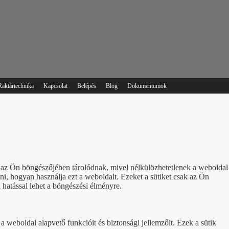
Raktártechnika
Kapcsolat
Belépés
Blog
Dokumentumok
ik az Ön böngészőjében tárolódnak, mivel nélkülözhetetlenek a weboldal
, hogyan használja ezt a weboldalt. Ezeket a sütiket csak az Ön
 hatással lehet a böngészési élményre.
 weboldal alapvető funkcióit és biztonsági jellemzőit. Ezek a sütik