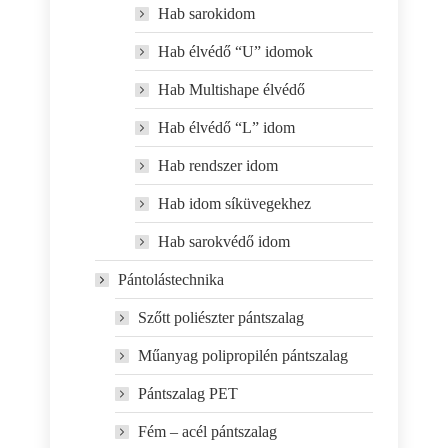
Hab sarokidom
Hab élvédő “U” idomok
Hab Multishape élvédő
Hab élvédő “L” idom
Hab rendszer idom
Hab idom síküvegekhez
Hab sarokvédő idom
Pántolástechnika
Szőtt poliészter pántszalag
Műanyag polipropilén pántszalag
Pántszalag PET
Fém – acél pántszalag