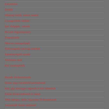
Kartondoboz
Élvédők
Műanyag tömlők, zsákok, tasakok
Csomagolóháló védőháló
Ipari tűzőgépek , tackerek
Hot-melt Ragasztópisztoly
Zsugorpisztoly
Tekercses csomagolópapír
Ételcsomagolás-Lakossági termékek
Rakományrögzítő spanifer
Simítózáras tasak
Kézi vonalhegesztők
Használt állványrendszerek
Dexion salgo csavarkötésű polcrendszerek
Kézi, gépi árumozgató targoncák és kézi hidraulikák
Raktári állványszerkezetek és elemek
Nehéz raklapos, raktári, logisztikai állványrendszerek
Automatizált tárolási rendszerek