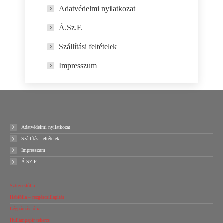
Adatvédelmi nyilatkozat
Á.Sz.F.
Szállítási feltételek
Impresszum
Adatvédelmi nyilatkozat
Szállítási feltételek
Impresszum
Á.SZ.F.
Sztreccsfólia
Habfólia – rezgéscsillapítás
Légpárnás fólia
Hullámpapír tekercs