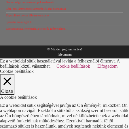
Dexion salgo csavarkötésű polcrendszerek
Kézi, gépi árumozgató targoncák és kézi hidraulikák
Kapcsolható polcos állványrendszerek
Speciális árumozgatók
Raktártechnikai referenciák a teljesség igénye nélkül…
© Minden jog fenntartva!
felsomenu
Ez a weboldal sütik használatával javítja a felhasználói élményt. A
beállítások közül választhat.
Cookie beállítások
Elfogadom
Cookie beállítások
Close
A cookie beállítások
Ez a weboldal sütik segítségével javítja az Ön élményét, miközben Ön
a weblapon navigál. Ezekből a sütikből a szükség szerint besorolt sütik
az Ön böngészőjében tárolódnak, mivel nélkülözhetetlenek a weboldal
alapvető funkcióinak működéséhez. Ezenkívül harmadik féltől
származó sütiket is használunk, amelyek segítenek nekünk elemezni és