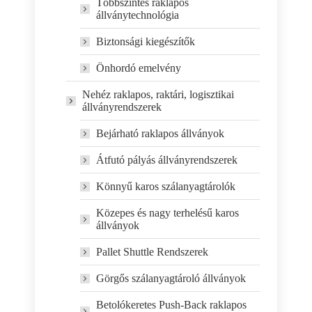
Többszintes raklapos
állványtechnológia
Biztonsági kiegészítők
Önhordó emelvény
Nehéz raklapos, raktári, logisztikai
állványrendszerek
Bejárható raklapos állványok
Átfutó pályás állványrendszerek
Könnyű karos szálanyagtárolók
Közepes és nagy terhelésű karos
állványok
Pallet Shuttle Rendszerek
Görgős szálanyagtároló állványok
Betolókeretes Push-Back raklapos