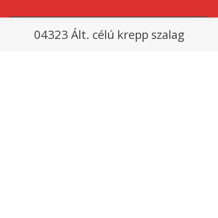
04323 Ált. célú krepp szalag
You are here: