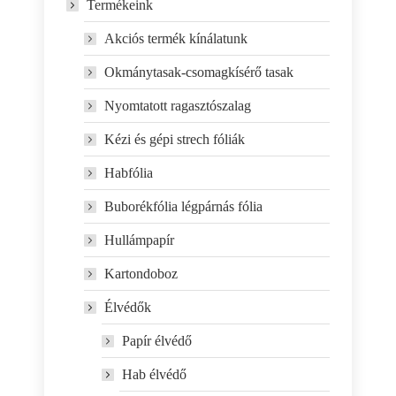
Termékeink
Akciós termék kínálatunk
Okmánytasak-csomagkísérő tasak
Nyomtatott ragasztószalag
Kézi és gépi strech fóliák
Habfólia
Buborékfólia légpárnás fólia
Hullámpapír
Kartondoboz
Élvédők
Papír élvédő
Hab élvédő