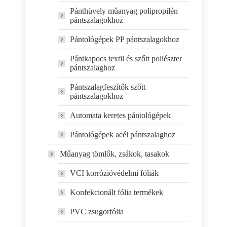
Pánthüvely műanyag polipropilén
pántszalagokhoz
Pántológépek PP pántszalagokhoz
Pántkapocs textil és szőtt poliészter
pántszalaghoz
Pántszalagfeszítők szőtt
pántszalagokhoz
Automata keretes pántológépek
Pántológépek acél pántszalaghoz
Műanyag tömlők, zsákok, tasakok
VCI korrózióvédelmi fóliák
Konfekcionált fólia termékek
PVC zsugorfólia