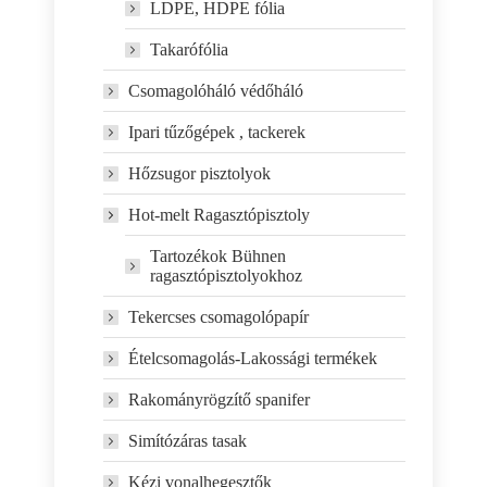
LDPE, HDPE fólia
Takarófólia
Csomagolóháló védőháló
Ipari tűzőgépek , tackerek
Hőzsugor pisztolyok
Hot-melt Ragasztópisztoly
Tartozékok Bühnen
ragasztópisztolyokhoz
Tekercses csomagolópapír
Ételcsomagolás-Lakossági termékek
Rakományrögzítő spanifer
Simítózáras tasak
Kézi vonalhegesztők