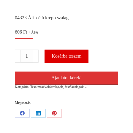
04323 Ált. célú krepp szalag
606
Ft
+ ÁFA
04323
Kosárba teszem
Ált.
célú
krepp
szalag
Ajánlatot kérek!
mennyiség
Kategória:
Tesa maszkolószalagok, festőszalagok
Megosztás
Share
Share
Share
on
on
on