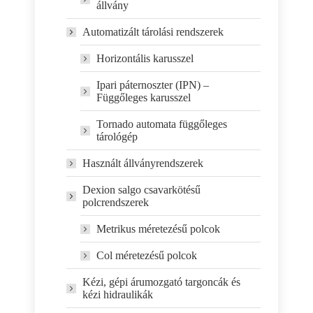
állvány
Automatizált tárolási rendszerek
Horizontális karusszel
Ipari páternoszter (IPN) –
Függőleges karusszel
Tornado automata függőleges
tárológép
Használt állványrendszerek
Dexion salgo csavarkötésű
polcrendszerek
Metrikus méretezésű polcok
Col méretezésű polcok
Kézi, gépi árumozgató targoncák és
kézi hidraulikák