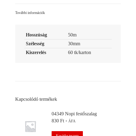
Facebook
LinkedIn
Pinterest
További információk
Hosszúság
50m
Szélesség
30mm
Kiszerelés
60 tk/karton
Kapcsolódó termékek
04349 Nopi festőszalag
830
Ft
+ ÁFA
Kosárba teszem