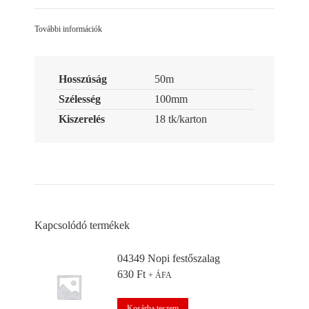
Facebook
LinkedIn
Pinterest
További információk
Hosszúság
50m
Szélesség
100mm
Kiszerelés
18 tk/karton
Kapcsolódó termékek
04349 Nopi festőszalag
630
Ft
+ ÁFA
Kosárba teszem