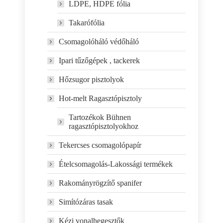
LDPE, HDPE fólia
Takarófólia
Csomagolóháló védőháló
Ipari tűzőgépek , tackerek
Hőzsugor pisztolyok
Hot-melt Ragasztópisztoly
Tartozékok Bühnen
ragasztópisztolyokhoz
Tekercses csomagolópapír
Ételcsomagolás-Lakossági termékek
Rakományrögzítő spanifer
Simítózáras tasak
Kézi vonalhegesztők