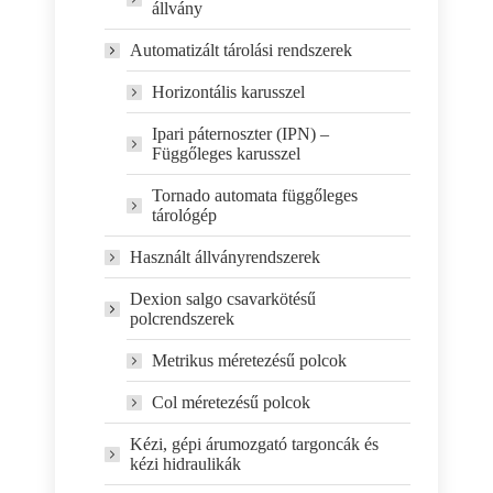
állvány
Automatizált tárolási rendszerek
Horizontális karusszel
Ipari páternoszter (IPN) –
Függőleges karusszel
Tornado automata függőleges
tárológép
Használt állványrendszerek
Dexion salgo csavarkötésű
polcrendszerek
Metrikus méretezésű polcok
Col méretezésű polcok
Kézi, gépi árumozgató targoncák és
kézi hidraulikák