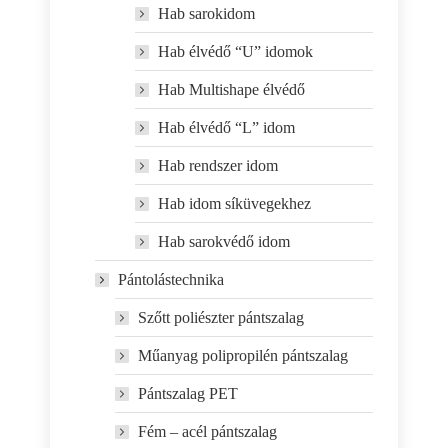
Hab sarokidom
Hab élvédő “U” idomok
Hab Multishape élvédő
Hab élvédő “L” idom
Hab rendszer idom
Hab idom síküvegekhez
Hab sarokvédő idom
Pántolástechnika
Szőtt poliészter pántszalag
Műanyag polipropilén pántszalag
Pántszalag PET
Fém – acél pántszalag