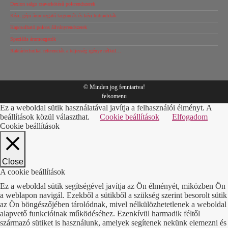
Dexion salgo csavarkötésű polcrendszerek
Kézi, gépi árumozgató targoncák és kézi hidraulikák
Kapcsolható polcos állványrendszerek
Speciális árumozgatók
Raktártechnikai referenciák a teljesség igénye nélkül…
© Minden jog fenntartva!
felsomenu
Ez a weboldal sütik használatával javítja a felhasználói élményt. A
beállítások közül választhat.
Cookie beállítások
Elfogadom
Cookie beállítások
Close
A cookie beállítások
Ez a weboldal sütik segítségével javítja az Ön élményét, miközben Ön
a weblapon navigál. Ezekből a sütikből a szükség szerint besorolt sütik
az Ön böngészőjében tárolódnak, mivel nélkülözhetetlenek a weboldal
alapvető funkcióinak működéséhez. Ezenkívül harmadik féltől
származó sütiket is használunk, amelyek segítenek nekünk elemezni és