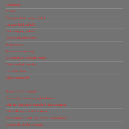
Kartondoboz
Élvédők
Műanyag tömlők, zsákok, tasakok
Csomagolóháló védőháló
Ipari tűzőgépek , tackerek
Hot-melt Ragasztópisztoly
Zsugorpisztoly
Tekercses csomagolópapír
Ételcsomagolás-Lakossági termékek
Rakományrögzítő spanifer
Simítózáras tasak
Kézi vonalhegesztők
Használt állványrendszerek
Dexion salgo csavarkötésű polcrendszerek
Kézi, gépi árumozgató targoncák és kézi hidraulikák
Raktári állványszerkezetek és elemek
Nehéz raklapos, raktári, logisztikai állványrendszerek
Automatizált tárolási rendszerek