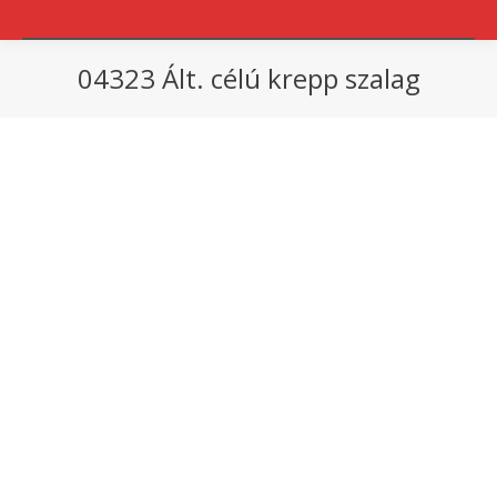
04323 Ált. célú krepp szalag
You are here: