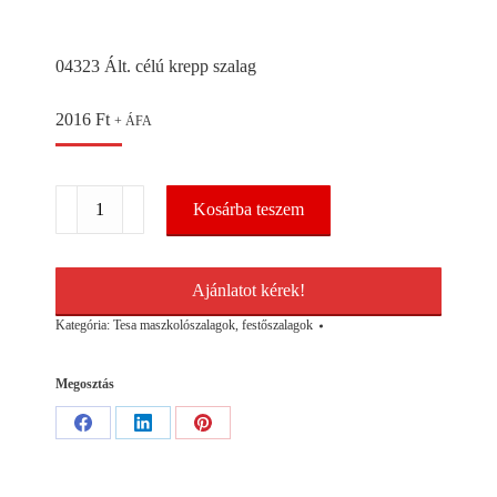
04323 Ált. célú krepp szalag
2016
Ft
+ ÁFA
04323
Kosárba teszem
Ált.
célú
krepp
szalag
Ajánlatot kérek!
mennyiség
Kategória:
Tesa maszkolószalagok, festőszalagok
Megosztás
Share
Share
Share
on
on
on