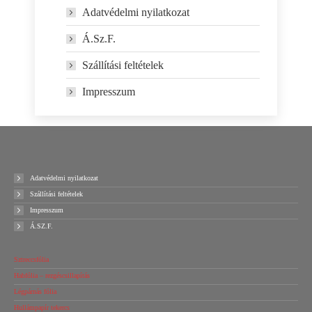
Adatvédelmi nyilatkozat
Á.Sz.F.
Szállítási feltételek
Impresszum
Adatvédelmi nyilatkozat
Szállítási feltételek
Impresszum
Á.SZ.F.
Sztreccsfólia
Habfólia – rezgéscsillapítás
Légpárnás fólia
Hullámpapír tekercs