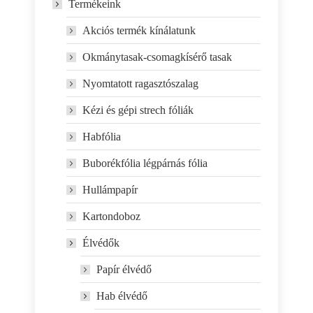
Termékeink
Akciós termék kínálatunk
Okmánytasak-csomagkísérő tasak
Nyomtatott ragasztószalag
Kézi és gépi strech fóliák
Habfólia
Buborékfólia légpárnás fólia
Hullámpapír
Kartondoboz
Élvédők
Papír élvédő
Hab élvédő