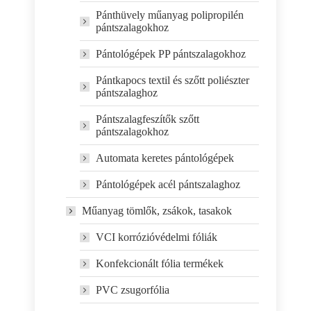
Pánthüvely műanyag polipropilén
pántszalagokhoz
Pántológépek PP pántszalagokhoz
Pántkapocs textil és szőtt poliészter
pántszalaghoz
Pántszalagfeszítők szőtt
pántszalagokhoz
Automata keretes pántológépek
Pántológépek acél pántszalaghoz
Műanyag tömlők, zsákok, tasakok
VCI korrózióvédelmi fóliák
Konfekcionált fólia termékek
PVC zsugorfólia