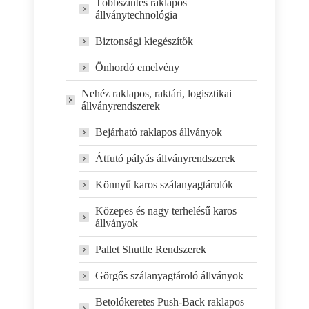
Többszintes raklapos
állványtechnológia
Biztonsági kiegészítők
Önhordó emelvény
Nehéz raklapos, raktári, logisztikai
állványrendszerek
Bejárható raklapos állványok
Átfutó pályás állványrendszerek
Könnyű karos szálanyagtárolók
Közepes és nagy terhelésű karos
állványok
Pallet Shuttle Rendszerek
Görgős szálanyagtároló állványok
Betolókeretes Push-Back raklapos