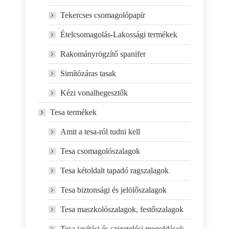
Tekercses csomagolópapír
Ételcsomagolás-Lakossági termékek
Rakományrögzítő spanifer
Simítózáras tasak
Kézi vonalhegesztők
Tesa termékek
Amit a tesa-ról tudni kell
Tesa csomagolószalagok
Tesa kétoldalt tapadó ragszalagok
Tesa biztonsági és jelölőszalagok
Tesa maszkolószalagok, festőszalagok
Tesa javítási és szigetelési megoldások