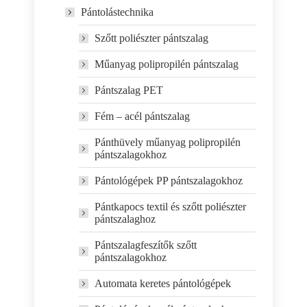
Pántolástechnika
Szőtt poliészter pántszalag
Műanyag polipropilén pántszalag
Pántszalag PET
Fém – acél pántszalag
Pánthüvely műanyag polipropilén
pántszalagokhoz
Pántológépek PP pántszalagokhoz
Pántkapocs textil és szőtt poliészter
pántszalaghoz
Pántszalagfeszítők szőtt
pántszalagokhoz
Automata keretes pántológépek