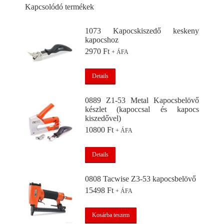
Kapcsolódó termékek
1073 Kapocskiszedő keskeny
kapocshoz
2970
Ft
+ ÁFA
Details
0889 Z1-53 Metal Kapocsbelövő
készlet (kapoccsal és kapocs
kiszedővel)
10800
Ft
+ ÁFA
Details
0808 Tacwise Z3-53 kapocsbelövő
15498
Ft
+ ÁFA
Kosárba teszem