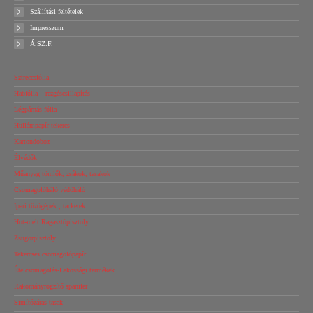
Szállítási feltételek
Impresszum
Á.SZ.F.
Sztreccsfólia
Habfólia – rezgéscsillapítás
Légpárnás fólia
Hullámpapír tekercs
Kartondoboz
Élvédők
Műanyag tömlők, zsákok, tasakok
Csomagolóháló védőháló
Ipari tűzőgépek , tackerek
Hot-melt Ragasztópisztoly
Zsugorpisztoly
Tekercses csomagolópapír
Ételcsomagolás-Lakossági termékek
Rakományrögzítő spanifer
Simítózáras tasak