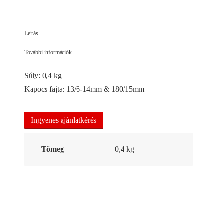
on
on
on
Facebook
LinkedIn
Pinterest
Leírás
További információk
Súly: 0,4 kg
Kapocs fajta: 13/6-14mm & 180/15mm
Ingyenes ajánlatkérés
Tömeg
0,4 kg