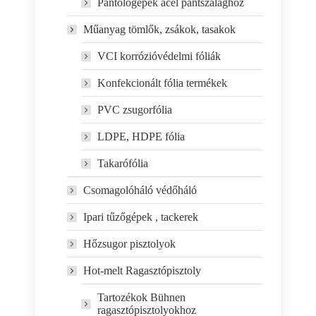
Pántológépek acél pántszalaghoz
Műanyag tömlők, zsákok, tasakok
VCI korrózióvédelmi fóliák
Konfekcionált fólia termékek
PVC zsugorfólia
LDPE, HDPE fólia
Takarófólia
Csomagolóháló védőháló
Ipari tűzőgépek , tackerek
Hőzsugor pisztolyok
Hot-melt Ragasztópisztoly
Tartozékok Bühnen
ragasztópisztolyokhoz