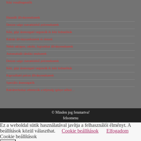
Kézi vonalhegesztők
Használt állványrendszerek
Dexion salgo csavarkötésű polcrendszerek
Kézi, gépi árumozgató targoncák és kézi hidraulikák
Raktári állványszerkezetek és elemek
Nehéz raklapos, raktári, logisztikai állványrendszerek
Automatizált tárolási rendszerek
Dexion salgo csavarkötésű polcrendszerek
Kézi, gépi árumozgató targoncák és kézi hidraulikák
Kapcsolható polcos állványrendszerek
Speciális árumozgatók
Raktártechnikai referenciák a teljesség igénye nélkül…
© Minden jog fenntartva!
felsomenu
Ez a weboldal sütik használatával javítja a felhasználói élményt. A
beállítások közül választhat.
Cookie beállítások
Elfogadom
Cookie beállítások