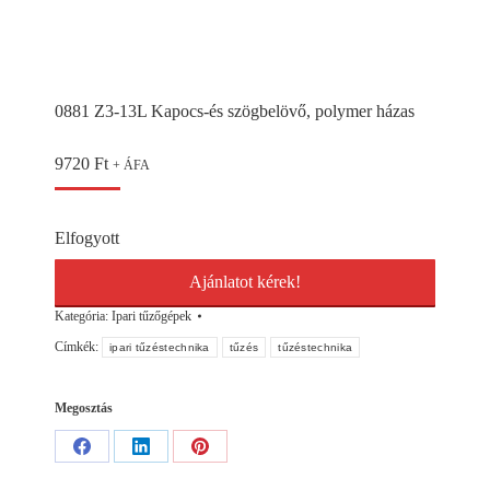
0881 Z3-13L Kapocs-és szögbelövő, polymer házas
9720
Ft
+ ÁFA
Elfogyott
Ajánlatot kérek!
Kategória:
Ipari tűzőgépek
Címkék:
ipari tűzéstechnika
tűzés
tűzéstechnika
Megosztás
Share
Share
Share