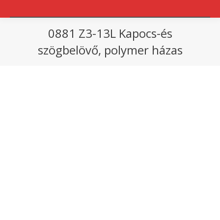
0881 Z3-13L Kapocs-és
szögbelövő, polymer házas
You are here: