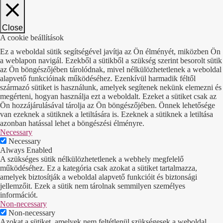
Close
A cookie beállítások
Ez a weboldal sütik segítségével javítja az Ön élményét, miközben Ön
a weblapon navigál. Ezekből a sütikből a szükség szerint besorolt sütik
az Ön böngészőjében tárolódnak, mivel nélkülözhetetlenek a weboldal
alapvető funkcióinak működéséhez. Ezenkívül harmadik féltől
származó sütiket is használunk, amelyek segítenek nekünk elemezni és
megérteni, hogyan használja ezt a weboldalt. Ezeket a sütiket csak az
Ön hozzájárulásával tárolja az Ön böngészőjében. Önnek lehetősége
van ezeknek a sütiknek a letiltására is. Ezeknek a sütiknek a letiltása
azonban hatással lehet a böngészési élményre.
Necessary
Necessary
Always Enabled
A szükséges sütik nélkülözhetetlenek a webhely megfelelő
működéséhez. Ez a kategória csak azokat a sütiket tartalmazza,
amelyek biztosítják a weboldal alapvető funkcióit és biztonsági
jellemzőit. Ezek a sütik nem tárolnak semmilyen személyes
információt.
Non-necessary
Non-necessary
Azokat a sütiket, amelyek nem feltétlenül szükségesek a weboldal