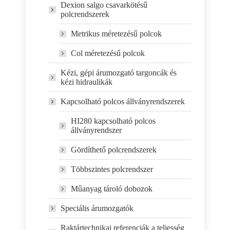
Dexion salgo csavarkötésű
polcrendszerek
Metrikus méretezésű polcok
Col méretezésű polcok
Kézi, gépi árumozgató targoncák és
kézi hidraulikák
Kapcsolható polcos állványrendszerek
HI280 kapcsolható polcos
állványrendszer
Gördíthető polcrendszerek
Többszintes polcrendszer
Műanyag tároló dobozok
Speciális árumozgatók
Raktártechnikai referenciák a teljesség