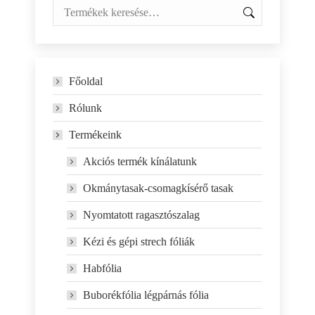
Főoldal
Rólunk
Termékeink
Akciós termék kínálatunk
Okmánytasak-csomagkísérő tasak
Nyomtatott ragasztószalag
Kézi és gépi strech fóliák
Habfólia
Buborékfólia légpárnás fólia