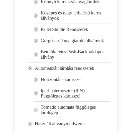
Könnyű karos szálanyagtárolók
Közepes és nagy terhelésű karos
állványok
Pallet Shuttle Rendszerek
Görgős szálanyagtároló állványok
Betolókeretes Push-Back raklapos
állvány
Automatizált tárolási rendszerek
Horizontális karusszel
Ipari páternoszter (IPN) –
Függőleges karusszel
Tornado automata függőleges
tárológép
Használt állványrendszerek