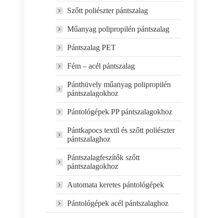
Szőtt poliészter pántszalag
Műanyag polipropilén pántszalag
Pántszalag PET
Fém – acél pántszalag
Pánthüvely műanyag polipropilén
pántszalagokhoz
Pántológépek PP pántszalagokhoz
Pántkapocs textil és szőtt poliészter
pántszalaghoz
Pántszalagfeszítők szőtt
pántszalagokhoz
Automata keretes pántológépek
Pántológépek acél pántszalaghoz