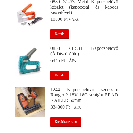
0889 Z1-53 Metal Kapocsbelövő
készlet (kapoccsal és kapocs
kiszedővel)
10800
Ft
+ ÁFA
Details
0858 Z1-53T Kapocsbelövő
(Átlátszó Zöld)
6345
Ft
+ ÁFA
Details
1244 Kapocsbelövő szerszám
Ranger 2 18V 18G straight BRAD
NAILER 50mm
334800
Ft
+ ÁFA
Kosárba teszem