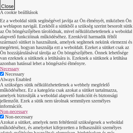
Close
A cookie beállítások
Ez a weboldal sütik segítségével javítja az Ön élményét, miközben Ön
a weblapon navigál. Ezekből a sütikből a szükség szerint besorolt sütik
az Ön böngészőjében tárolódnak, mivel nélkülözhetetlenek a weboldal
alapvető funkcióinak működéséhez. Ezenkívül harmadik féltől
származó sütiket is használunk, amelyek segítenek nekünk elemezni és
megérteni, hogyan használja ezt a weboldalt. Ezeket a sütiket csak az
Ön hozzájárulásával tárolja az Ön böngészőjében. Önnek lehetősége
van ezeknek a sütiknek a letiltására is. Ezeknek a sütiknek a letiltása
azonban hatással lehet a böngészési élményre.
Necessary
Necessary
Always Enabled
A szükséges sütik nélkülözhetetlenek a webhely megfelelő
működéséhez. Ez a kategória csak azokat a sütiket tartalmazza,
amelyek biztosítják a weboldal alapvető funkcióit és biztonsági
jellemzőit. Ezek a sütik nem tárolnak semmilyen személyes
információt.
Non-necessary
Non-necessary
Azokat a sütiket, amelyek nem feltétlenül szükségesek a weboldal
működéséhez, és amelyeket kifejezetten a felhasználói személyes
adatok gyűjtésére használnak elemzésen, hirdetéseken és más