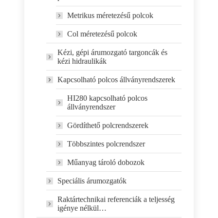
Metrikus méretezésű polcok
Col méretezésű polcok
Kézi, gépi árumozgató targoncák és
kézi hidraulikák
Kapcsolható polcos állványrendszerek
HI280 kapcsolható polcos
állványrendszer
Gördíthető polcrendszerek
Többszintes polcrendszer
Műanyag tároló dobozok
Speciális árumozgatók
Raktártechnikai referenciák a teljesség
igénye nélkül…