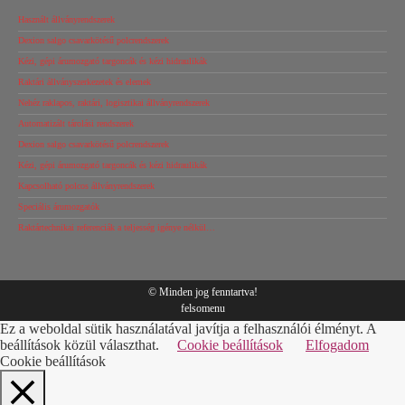
Használt állványrendszerek
Dexion salgo csavarkötésű polcrendszerek
Kézi, gépi árumozgató targoncák és kézi hidraulikák
Raktári állványszerkezetek és elemek
Nehéz raklapos, raktári, logisztikai állványrendszerek
Automatizált tárolási rendszerek
Dexion salgo csavarkötésű polcrendszerek
Kézi, gépi árumozgató targoncák és kézi hidraulikák
Kapcsolható polcos állványrendszerek
Speciális árumozgatók
Raktártechnikai referenciák a teljesség igénye nélkül…
© Minden jog fenntartva!
felsomenu
Ez a weboldal sütik használatával javítja a felhasználói élményt. A
beállítások közül választhat.
Cookie beállítások
Elfogadom
Cookie beállítások