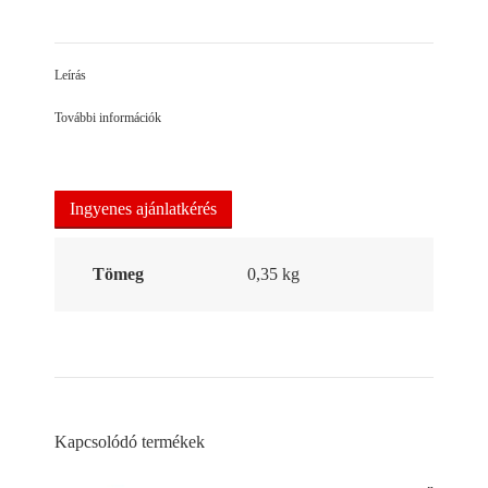
on
on
on
Facebook
LinkedIn
Pinterest
Leírás
További információk
Ingyenes ajánlatkérés
Tömeg
0,35 kg
Kapcsolódó termékek