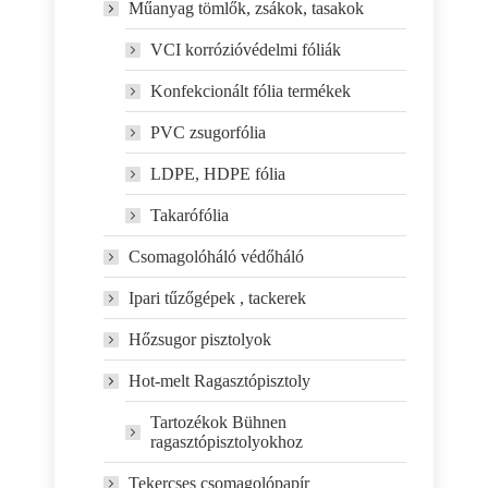
Műanyag tömlők, zsákok, tasakok
VCI korrózióvédelmi fóliák
Konfekcionált fólia termékek
PVC zsugorfólia
LDPE, HDPE fólia
Takarófólia
Csomagolóháló védőháló
Ipari tűzőgépek , tackerek
Hőzsugor pisztolyok
Hot-melt Ragasztópisztoly
Tartozékok Bühnen
ragasztópisztolyokhoz
Tekercses csomagolópapír