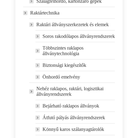
Szalagfelhordó, kartonzáró gépek
Raktártechnika
Raktári állványszerkezetek és elemek
Soros rakodólapos állványrendszerek
Többszintes raklapos
állványtechnológia
Biztonsági kiegészítők
Önhordó emelvény
Nehéz raklapos, raktári, logisztikai
állványrendszerek
Bejárható raklapos állványok
Átfutó pályás állványrendszerek
Könnyű karos szálanyagtárolók