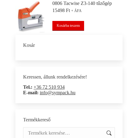
0806 Tacwise Z3-140 tűzőgép
15498
Ft
+ ÁFA
Kosárba teszem
Kosár
Keressen, állunk rendelkezésére!
Tel.:
+36 72 510 934
E-mail:
info@sympack.hu
Termékkereső