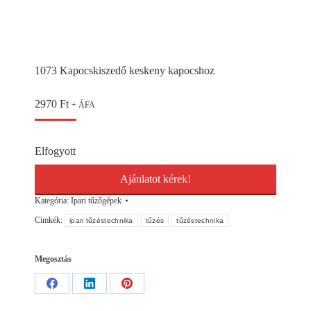
1073 Kapocskiszedő keskeny kapocshoz
2970
Ft
+ ÁFA
Elfogyott
Ajánlatot kérek!
Kategória:
Ipari tűzőgépek
Címkék:
ipari tűzéstechnika
tűzés
tűzéstechnika
Megosztás
Share
Share
Share