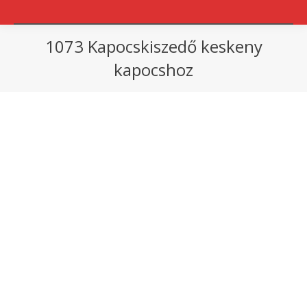
1073 Kapocskiszedő keskeny
kapocshoz
You are here: