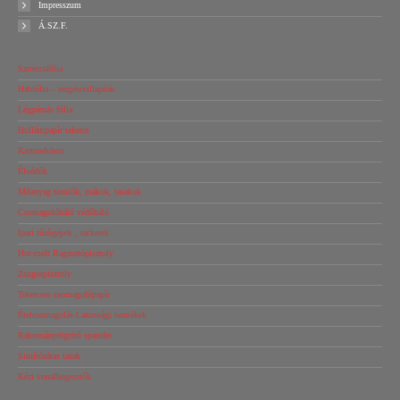
Impresszum
Á.SZ.F.
Sztreccsfólia
Habfólia – rezgéscsillapítás
Légpárnás fólia
Hullámpapír tekercs
Kartondoboz
Élvédők
Műanyag tömlők, zsákok, tasakok
Csomagolóháló védőháló
Ipari tűzőgépek , tackerek
Hot-melt Ragasztópisztoly
Zsugorpisztoly
Tekercses csomagolópapír
Ételcsomagolás-Lakossági termékek
Rakományrögzítő spanifer
Simítózáras tasak
Kézi vonalhegesztők