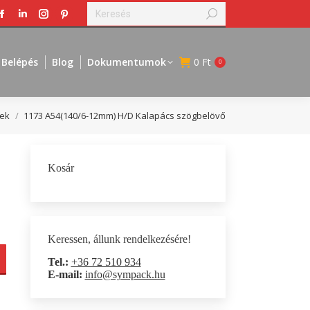
Search:
Facebook
Linkedin
Instagram
Pinterest
page
page
page
page
opens
opens
opens
opens
Belépés
Blog
Dokumentumok
0
Ft
0
in
in
in
in
new
new
new
new
window
window
window
window
pek
1173 A54(140/6-12mm) H/D Kalapács szögbelövő
Kosár
Keressen, állunk rendelkezésére!
Tel.:
+36 72 510 934
E-mail:
info@sympack.hu