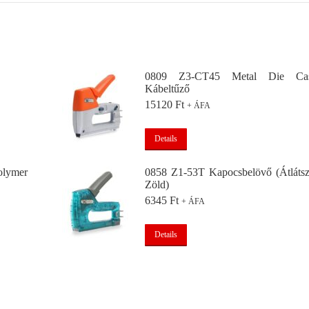
0809 Z3-CT45 Metal Die Cas
Kábeltűző
15120
Ft
+ ÁFA
Details
lymer
0858 Z1-53T Kapocsbelövő (Átláts
Zöld)
6345
Ft
+ ÁFA
Details