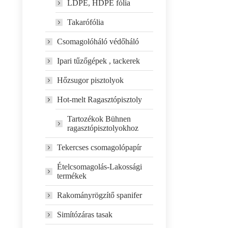
LDPE, HDPE fólia
Takarófólia
Csomagolóháló védőháló
Ipari tűzőgépek , tackerek
Hőzsugor pisztolyok
Hot-melt Ragasztópisztoly
Tartozékok Bühnen
ragasztópisztolyokhoz
Tekercses csomagolópapír
Ételcsomagolás-Lakossági
termékek
Rakományrögzítő spanifer
Simítózáras tasak