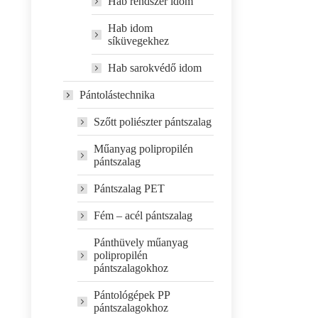
Hab rendszer idom
Hab idom
síküvegekhez
Hab sarokvédő idom
Pántolástechnika
Szőtt poliészter pántszalag
Műanyag polipropilén
pántszalag
Pántszalag PET
Fém – acél pántszalag
Pánthüvely műanyag
polipropilén
pántszalagokhoz
Pántológépek PP
pántszalagokhoz