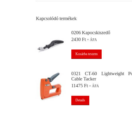
Kapcsolódó termékek
0206 Kapocskiszedő
2430
Ft
+ ÁFA
Kosárba teszem
0321 CT-60 Lightweight Po
Cable Tacker
11475
Ft
+ ÁFA
Details