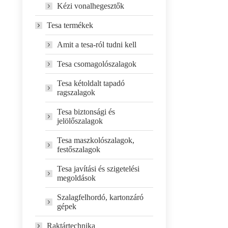
Kézi vonalhegesztők
Tesa termékek
Amit a tesa-ról tudni kell
Tesa csomagolószalagok
Tesa kétoldalt tapadó
ragszalagok
Tesa biztonsági és
jelölőszalagok
Tesa maszkolószalagok,
festőszalagok
Tesa javítási és szigetelési
megoldások
Szalagfelhordó, kartonzáró
gépek
Raktártechnika