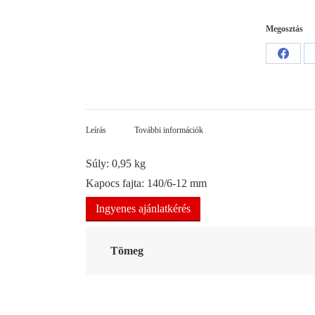
Megosztás
Share
on
Facebo
Leírás
További információk
Súly: 0,95 kg
Kapocs fajta: 140/6-12 mm
Ingyenes ajánlatkérés
Tömeg