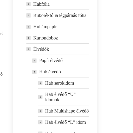
Habfólia
Buborékfólia légpárnás fólia
Hullámpapír
t
Kartondoboz
Élvédők
Papír élvédő
Hab élvédő
zó
Hab sarokidom
Hab élvédő “U”
idomok
Hab Multishape élvédő
Hab élvédő “L” idom