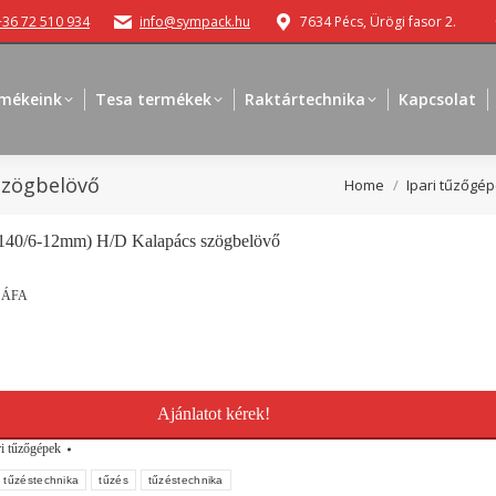
+36 72 510 934
info@sympack.hu
7634 Pécs, Ürögi fasor 2.
mékeink
Tesa termékek
Raktártechnika
Kapcsolat
szögbelövő
You are here:
Home
Ipari tűzőgé
140/6-12mm) H/D Kalapács szögbelövő
 ÁFA
Ajánlatot kérek!
ri tűzőgépek
i tűzéstechnika
tűzés
tűzéstechnika