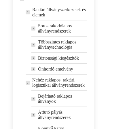
Raktári állványszerkezetek és
elemek
Soros rakodólapos
állványrendszerek
Többszintes raklapos
állványtechnológia
Biztonsági kiegészítők
Önhordó emelvény
Nehéz raklapos, raktári,
logisztikai állványrendszerek
Bejárható raklapos
állványok
Átfutó pályás
állványrendszerek
Könnyű karos