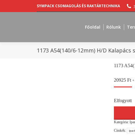
SYMPACK CSOMAGOLÁS ÉS RAKTÁRTECHNIKA
Főoldal
Rólunk
Ter
1173 A54(140/6-12mm) H/D Kalapács 
1173 A54(
20925
Ft
+
Elfogyott
Kategória:
Ipa
Címkék:
ipar