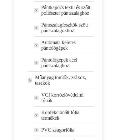
Pántkapocs textil és szőtt
poliészter pántszalaghoz
Pántszalagfeszítők szőtt
pántszalagokhoz
Automata keretes
pántológépek
Pántológépek acél
pántszalaghoz
Műanyag tömlők, zsákok,
tasakok
VCI korrózióvédelmi
fóliák
Konfekcionált fólia
termékek
PVC zsugorfólia