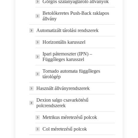
Görgős szálanyagtároló állványok
Betolókeretes Push-Back raklapos
állvány
Automatizált tárolási rendszerek
Horizontális karusszel
Ipari páternoszter (IPN) –
Függőleges karusszel
Tornado automata függőleges
tárológép
Használt állványrendszerek
Dexion salgo csavarkötésű
polcrendszerek
Metrikus méretezésű polcok
Col méretezésű polcok