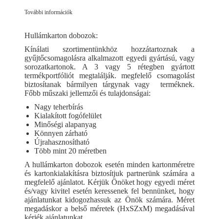
További információk
Hullámkarton dobozok:
Kínálati szortimentünkhöz hozzátartoznak a
gyűjtőcsomagolásra alkalmazott egyedi gyártású, vagy
sorozatkartonok. A 3 vagy 5 rétegben gyártott
termékportfóliót megtalálják. megfelelő csomagolást
biztosítanak bármilyen tárgynak vagy terméknek.
Főbb műszaki jellemzői és tulajdonságai:
Nagy teherbírás
Kialakított fogófelület
Minőségi alapanyag
Könnyen zárható
Újrahasznosítható
Több mint 20 méretben
A hullámkarton dobozok esetén minden kartonméretre
és kartonkialakításra biztosítjuk partnerünk számára a
megfelelő ajánlatot. Kérjük Önöket hogy egyedi méret
és/vagy kivitel esetén keressenek fel bennünket, hogy
ajánlatunkat kidogozhassuk az Önök számára. Méret
megadáskor a belső méretek (HxSZxM) megadásával
kérjék ajánlatunkat.