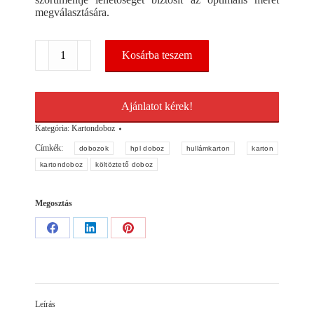
megválasztására.
Kartondoboz
Kosárba teszem
394x250x210mm
MS5
mennyiség
Ajánlatot kérek!
Kategória:
Kartondoboz
Címkék:
dobozok
hpl doboz
hullámkarton
karton
kartondoboz
költöztető doboz
Megosztás
Share
Share
Share
on
on
on
Facebook
LinkedIn
Pinterest
Leírás