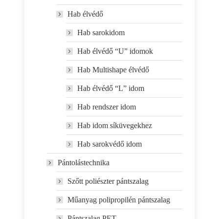
Hab élvédő
Hab sarokidom
Hab élvédő “U” idomok
Hab Multishape élvédő
Hab élvédő “L” idom
Hab rendszer idom
Hab idom síküvegekhez
Hab sarokvédő idom
Pántolástechnika
Szőtt poliészter pántszalag
Műanyag polipropilén pántszalag
Pántszalag PET