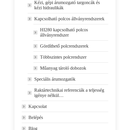
Kézi, gépi árumozgató targoncák és
kézi hidraulikák
Kapcsolható polcos állványrendszerek
HI280 kapcsolható polcos
állványrendszer
Gördíthető polcrendszerek
Többszintes polcrendszer
Műanyag tároló dobozok
Speciális árumozgatók
Raktártechnikai referenciák a teljesség
igénye nélkül…
Kapcsolat
Belépés
Blog