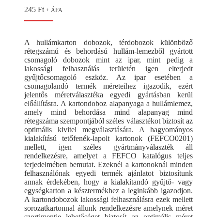
245
Ft
+ ÁFA
A hullámkarton dobozok, térdobozok különböző
rétegszámú és behordású hullám-lemezből gyártott
csomagoló dobozok mint az ipar, mint pedig a
lakossági felhasználás területén igen elterjedt
gyűjtőcsomagoló eszköz. Az ipar esetében a
csomagolandó termék méreteihez igazodik, ezért
jelentős méretválasztéka egyedi gyártásban kerül
előállításra. A kartondoboz alapanyaga a hullámlemez,
amely mind behordása mind alapanyag mind
rétegszáma szempontjából széles választékot biztosít az
optimális kivitel megválasztására. A hagyományos
kialakítású tetőfenék-lapolt kartonok (FEFCO0201)
mellett, igen széles gyártmányválaszték áll
rendelkezésre, amelyet a FEFCO katalógus teljes
terjedelmében bemutat. Ezeknél a kartonoknál minden
felhasználónak egyedi termék ajánlatot biztosítunk
annak érdekében, hogy a kialakítandó gyűjtő- vagy
egységkarton a késztermékhez a leginkább igazodjon.
A kartondobozok lakossági felhasználásra ezek mellett
sorozatkartonnal állunk rendelkezésre amelynek méret
szortimentje lehetőséget biztosít az optimális méret