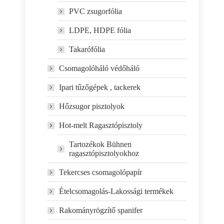
PVC zsugorfólia
LDPE, HDPE fólia
Takarófólia
Csomagolóháló védőháló
Ipari tűzőgépek , tackerek
Hőzsugor pisztolyok
Hot-melt Ragasztópisztoly
Tartozékok Bühnen
ragasztópisztolyokhoz
Tekercses csomagolópapír
Ételcsomagolás-Lakossági termékek
Rakományrögzítő spanifer