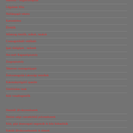
Habfólia – rezgéscsillapítás
Légpárnás fólia
Hullámpapír tekercs
Kartondoboz
Élvédők
Műanyag tömlők, zsákok, tasakok
Csomagolóháló védőháló
Ipari tűzőgépek , tackerek
Hot-melt Ragasztópisztoly
Zsugorpisztoly
Tekercses csomagolópapír
Ételcsomagolás-Lakossági termékek
Rakományrögzítő spanifer
Simítózáras tasak
Kézi vonalhegesztők
Használt állványrendszerek
Dexion salgo csavarkötésű polcrendszerek
Kézi, gépi árumozgató targoncák és kézi hidraulikák
Raktári állványszerkezetek és elemek