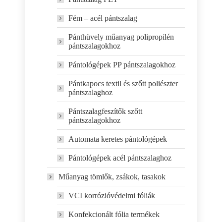
Fém – acél pántszalag
Pánthüvely műanyag polipropilén
pántszalagokhoz
Pántológépek PP pántszalagokhoz
Pántkapocs textil és szőtt poliészter
pántszalaghoz
Pántszalagfeszítők szőtt
pántszalagokhoz
Automata keretes pántológépek
Pántológépek acél pántszalaghoz
Műanyag tömlők, zsákok, tasakok
VCI korrózióvédelmi fóliák
Konfekcionált fólia termékek