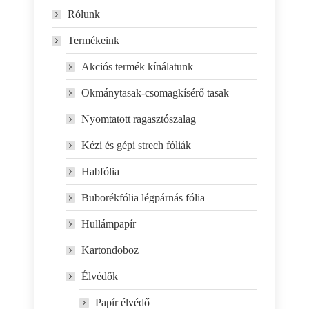
Rólunk
Termékeink
Akciós termék kínálatunk
Okmánytasak-csomagkísérő tasak
Nyomtatott ragasztószalag
Kézi és gépi strech fóliák
Habfólia
Buborékfólia légpárnás fólia
Hullámpapír
Kartondoboz
Élvédők
Papír élvédő