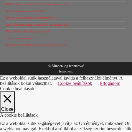
Nehéz raklapos, raktári, logisztikai állványrendszerek
Automatizált tárolási rendszerek
Dexion salgo csavarkötésű polcrendszerek
Kézi, gépi árumozgató targoncák és kézi hidraulikák
Kapcsolható polcos állványrendszerek
Speciális árumozgatók
Raktártechnikai referenciák a teljesség igénye nélkül…
© Minden jog fenntartva!
felsomenu
Ez a weboldal sütik használatával javítja a felhasználói élményt. A
beállítások közül választhat.
Cookie beállítások
Elfogadom
Cookie beállítások
Close
A cookie beállítások
Ez a weboldal sütik segítségével javítja az Ön élményét, miközben Ön
a weblapon navigál. Ezekből a sütikből a szükség szerint besorolt sütik