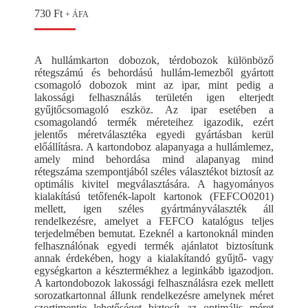
730
Ft
+ ÁFA
A hullámkarton dobozok, térdobozok különböző
rétegszámú és behordású hullám-lemezből gyártott
csomagoló dobozok mint az ipar, mint pedig a
lakossági felhasználás területén igen elterjedt
gyűjtőcsomagoló eszköz. Az ipar esetében a
csomagolandó termék méreteihez igazodik, ezért
jelentős méretválasztéka egyedi gyártásban kerül
előállításra. A kartondoboz alapanyaga a hullámlemez,
amely mind behordása mind alapanyag mind
rétegszáma szempontjából széles választékot biztosít az
optimális kivitel megválasztására. A hagyományos
kialakítású tetőfenék-lapolt kartonok (FEFCO0201)
mellett, igen széles gyártmányválaszték áll
rendelkezésre, amelyet a FEFCO katalógus teljes
terjedelmében bemutat. Ezeknél a kartonoknál minden
felhasználónak egyedi termék ajánlatot biztosítunk
annak érdekében, hogy a kialakítandó gyűjtő- vagy
egységkarton a késztermékhez a leginkább igazodjon.
A kartondobozok lakossági felhasználásra ezek mellett
sorozatkartonnal állunk rendelkezésre amelynek méret
szortimentje lehetőséget biztosít az optimális méret