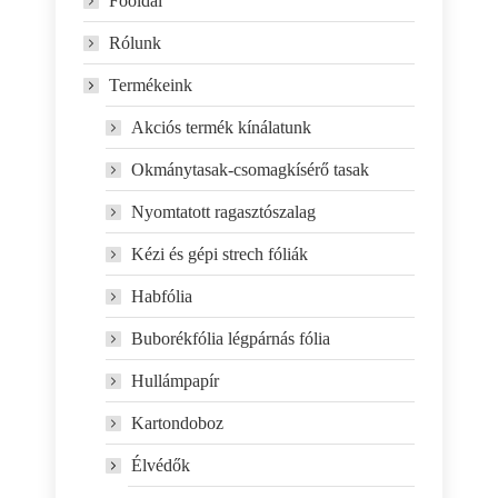
Főoldal
Rólunk
Termékeink
Akciós termék kínálatunk
Okmánytasak-csomagkísérő tasak
Nyomtatott ragasztószalag
Kézi és gépi strech fóliák
Habfólia
Buborékfólia légpárnás fólia
Hullámpapír
Kartondoboz
Élvédők