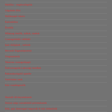
Habfólia – rezgéscsillapítás
Légpárnás fólia
Hullámpapír tekercs
Kartondoboz
Élvédők
Műanyag tömlők, zsákok, tasakok
Csomagolóháló védőháló
Ipari tűzőgépek , tackerek
Hot-melt Ragasztópisztoly
Zsugorpisztoly
Tekercses csomagolópapír
Ételcsomagolás-Lakossági termékek
Rakományrögzítő spanifer
Simítózáras tasak
Kézi vonalhegesztők
Használt állványrendszerek
Dexion salgo csavarkötésű polcrendszerek
Kézi, gépi árumozgató targoncák és kézi hidraulikák