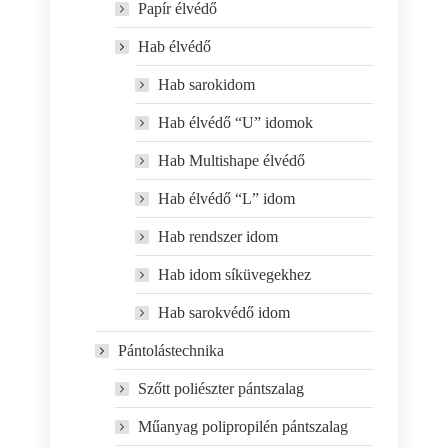
Papír élvédő
Hab élvédő
Hab sarokidom
Hab élvédő “U” idomok
Hab Multishape élvédő
Hab élvédő “L” idom
Hab rendszer idom
Hab idom síküvegekhez
Hab sarokvédő idom
Pántolástechnika
Szőtt poliészter pántszalag
Műanyag polipropilén pántszalag