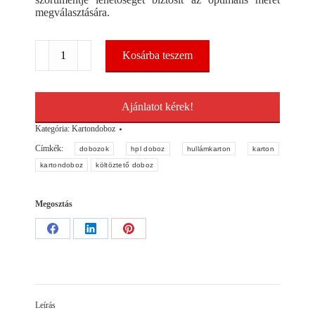
megválasztására.
Kartondoboz
Kosárba teszem
700x500x500mm
MS11/5
mennyiség
Ajánlatot kérek!
Kategória:
Kartondoboz
Címkék:
dobozok
hpl doboz
hullámkarton
karton
kartondoboz
költöztető doboz
Megosztás
Share
Share
Share
on
on
on
Facebook
LinkedIn
Pinterest
Leírás