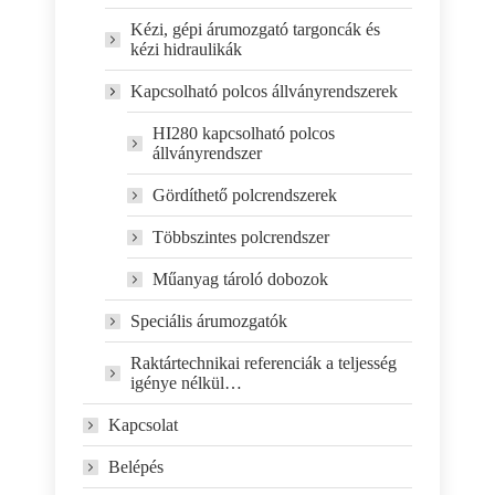
Kézi, gépi árumozgató targoncák és
kézi hidraulikák
Kapcsolható polcos állványrendszerek
HI280 kapcsolható polcos
állványrendszer
Gördíthető polcrendszerek
Többszintes polcrendszer
Műanyag tároló dobozok
Speciális árumozgatók
Raktártechnikai referenciák a teljesség
igénye nélkül…
Kapcsolat
Belépés