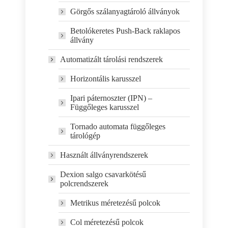
Görgős szálanyagtároló állványok
Betolókeretes Push-Back raklapos
állvány
Automatizált tárolási rendszerek
Horizontális karusszel
Ipari páternoszter (IPN) –
Függőleges karusszel
Tornado automata függőleges
tárológép
Használt állványrendszerek
Dexion salgo csavarkötésű
polcrendszerek
Metrikus méretezésű polcok
Col méretezésű polcok