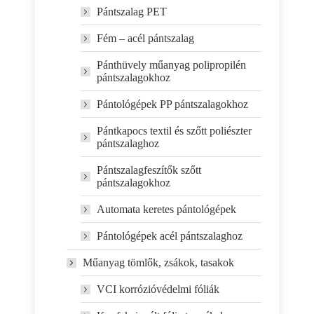
Pántszalag PET
Fém – acél pántszalag
Pánthüvely műanyag polipropilén
pántszalagokhoz
Pántológépek PP pántszalagokhoz
Pántkapocs textil és szőtt poliészter
pántszalaghoz
Pántszalagfeszítők szőtt
pántszalagokhoz
Automata keretes pántológépek
Pántológépek acél pántszalaghoz
Műanyag tömlők, zsákok, tasakok
VCI korrózióvédelmi fóliák