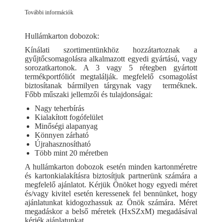
További információk
Hullámkarton dobozok:
Kínálati szortimentünkhöz hozzátartoznak a
gyűjtőcsomagolásra alkalmazott egyedi gyártású, vagy
sorozatkartonok. A 3 vagy 5 rétegben gyártott
termékportfóliót megtalálják. megfelelő csomagolást
biztosítanak bármilyen tárgynak vagy terméknek.
Főbb műszaki jellemzői és tulajdonságai:
Nagy teherbírás
Kialakított fogófelület
Minőségi alapanyag
Könnyen zárható
Újrahasznosítható
Több mint 20 méretben
A hullámkarton dobozok esetén minden kartonméretre
és kartonkialakításra biztosítjuk partnerünk számára a
megfelelő ajánlatot. Kérjük Önöket hogy egyedi méret
és/vagy kivitel esetén keressenek fel bennünket, hogy
ajánlatunkat kidogozhassuk az Önök számára. Méret
megadáskor a belső méretek (HxSZxM) megadásával
kérjék ajánlatunkat.