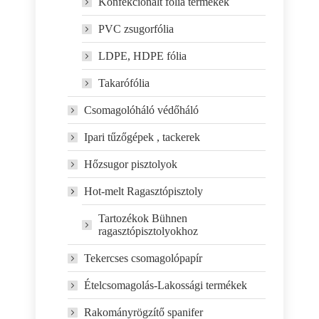
Konfekcionált fólia termékek
PVC zsugorfólia
LDPE, HDPE fólia
Takarófólia
Csomagolóháló védőháló
Ipari tűzőgépek , tackerek
Hőzsugor pisztolyok
Hot-melt Ragasztópisztoly
Tartozékok Bühnen
ragasztópisztolyokhoz
Tekercses csomagolópapír
Ételcsomagolás-Lakossági termékek
Rakományrögzítő spanifer