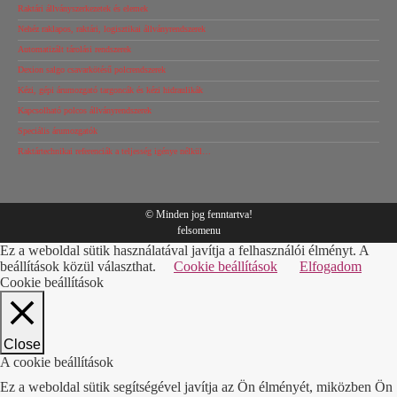
Raktári állványszerkezetek és elemek
Nehéz raklapos, raktári, logisztikai állványrendszerek
Automatizált tárolási rendszerek
Dexion salgo csavarkötésű polcrendszerek
Kézi, gépi árumozgató targoncák és kézi hidraulikák
Kapcsolható polcos állványrendszerek
Speciális árumozgatók
Raktártechnikai referenciák a teljesség igénye nélkül…
© Minden jog fenntartva!
felsomenu
Ez a weboldal sütik használatával javítja a felhasználói élményt. A
beállítások közül választhat.
Cookie beállítások
Elfogadom
Cookie beállítások
Close
A cookie beállítások
Ez a weboldal sütik segítségével javítja az Ön élményét, miközben Ön