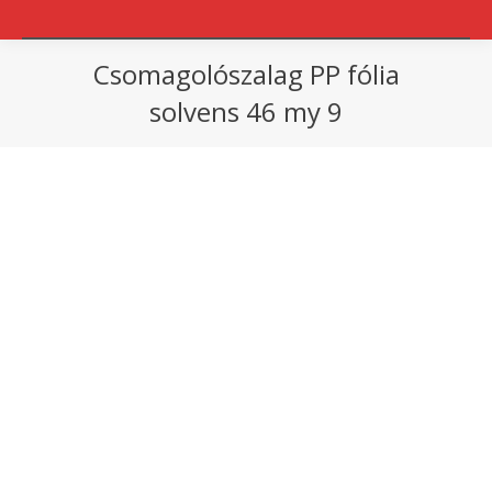
Csomagolószalag PP fólia
solvens 46 my 9
You are here: