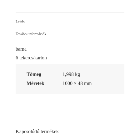
on
on
on
Facebook
LinkedIn
Pinterest
Leírás
További információk
barna
6 tekercs/karton
Tömeg
1,998 kg
Méretek
1000 × 48 mm
Kapcsolódó termékek