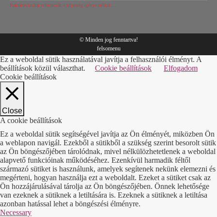
Raktártechnikai referenciák a teljesség igénye nélkül…
© Minden jog fenntartva!
felsomenu
Ez a weboldal sütik használatával javítja a felhasználói élményt. A
beállítások közül választhat.
Cookie beállítások
Elfogadom
Cookie beállítások
Close
A cookie beállítások
Ez a weboldal sütik segítségével javítja az Ön élményét, miközben Ön
a weblapon navigál. Ezekből a sütikből a szükség szerint besorolt sütik
az Ön böngészőjében tárolódnak, mivel nélkülözhetetlenek a weboldal
alapvető funkcióinak működéséhez. Ezenkívül harmadik féltől
származó sütiket is használunk, amelyek segítenek nekünk elemezni és
megérteni, hogyan használja ezt a weboldalt. Ezeket a sütiket csak az
Ön hozzájárulásával tárolja az Ön böngészőjében. Önnek lehetősége
van ezeknek a sütiknek a letiltására is. Ezeknek a sütiknek a letiltása
azonban hatással lehet a böngészési élményre.
Necessary