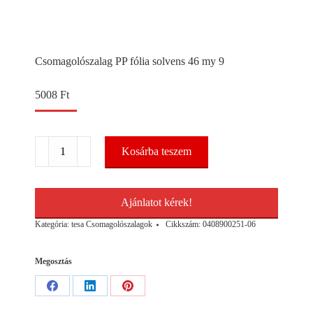
Csomagolószalag PP fólia solvens 46 my 9
5008
Ft
Csomagolószalag
Kosárba teszem
PP
fólia
solvens
46
Ajánlatot kérek!
my
9
Kategória:
tesa Csomagolószalagok
Cikkszám:
0408900251-06
mennyiség
Megosztás
Share
Share
Share