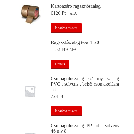
Kartonzáró ragasztószalag
6126
Ft
+ ÁFA
Kosárba teszem
Ragasztószalag tesa 4120
1152
Ft
+ ÁFA
Details
Csomagolószalag 67 my vastag
PVC , solvens , belsõ csomagolásra
18
724
Ft
Kosárba teszem
Csomagolószalag PP fólia solvens
46 my 8