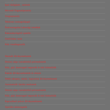
Ipari tűzőgépek , tackerek
Hot-melt Ragasztópisztoly
Zsugorpisztoly
Tekercses csomagolópapír
Ételcsomagolás-Lakossági termékek
Rakományrögzítő spanifer
Simítózáras tasak
Kézi vonalhegesztők
Használt állványrendszerek
Dexion salgo csavarkötésű polcrendszerek
Kézi, gépi árumozgató targoncák és kézi hidraulikák
Raktári állványszerkezetek és elemek
Nehéz raklapos, raktári, logisztikai állványrendszerek
Automatizált tárolási rendszerek
Dexion salgo csavarkötésű polcrendszerek
Kézi, gépi árumozgató targoncák és kézi hidraulikák
Kapcsolható polcos állványrendszerek
Speciális árumozgatók