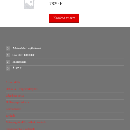
7829
Ft
Kosárba teszem
Adatvédelmi nyilatkozat
Szállítási feltételek
Impresszum
Á.SZ.F.
Sztreccsfólia
Habfólia – rezgéscsillapítás
Légpárnás fólia
Hullámpapír tekercs
Kartondoboz
Élvédők
Műanyag tömlők, zsákok, tasakok
Csomagolóháló védőháló