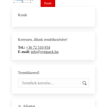
Details
Kosár
Keressen, állunk rendelkezésére!
Tel.:
+36 72 510 934
E-mail:
info@sympack.hu
Termékkereső
Főoldal