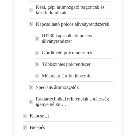
Kézi, gépi árumozgató targoncák és
kézi hidraulikák
Kapcsolható polcos állványrendszerek
HI280 kapcsolható polcos
állványrendszer
Gördíthető polcrendszerek
Többszintes polcrendszer
Műanyag tároló dobozok
Speciális árumozgatók
Raktártechnikai referenciák a teljesség
igénye nélkül…
Kapcsolat
Belépés