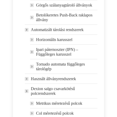
Görgős szálanyagtároló állványok
Betolókeretes Push-Back raklapos
állvány
Automatizált tárolási rendszerek
Horizontális karusszel
Ipari páternoszter (IPN) –
Függőleges karusszel
Tornado automata függőleges
tárológép
Használt állványrendszerek
Dexion salgo csavarkötésű
polcrendszerek
Metrikus méretezésű polcok
Col méretezésű polcok