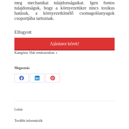
meg mechanikai tulajdonságaikat. Igen fontos
tulajdonságuk, hogy a környezetükre nincs toxikus
hatásuk, a környezetkímélő csomagolóanyagok
csoportjába tartoznak.
Elfogyott
Ajánlatot kérek!
Kategória:
Hab rendszeridom
Megosztás
Share
Share
Share
on
on
on
Facebook
LinkedIn
Pinterest
Leírás
További információk