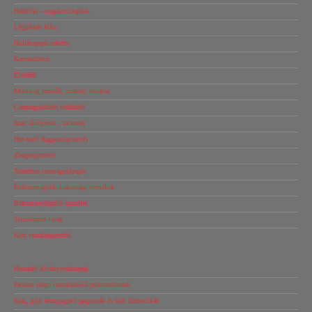
Habfólia – rezgéscsillapítás
Légpárnás fólia
Hullámpapír tekercs
Kartondoboz
Élvédők
Műanyag tömlők, zsákok, tasakok
Csomagolóháló védőháló
Ipari tűzőgépek , tackerek
Hot-melt Ragasztópisztoly
Zsugorpisztoly
Tekercses csomagolópapír
Ételcsomagolás-Lakossági termékek
Rakományrögzítő spanifer
Simítózáras tasak
Kézi vonalhegesztők
Használt állványrendszerek
Dexion salgo csavarkötésű polcrendszerek
Kézi, gépi árumozgató targoncák és kézi hidraulikák