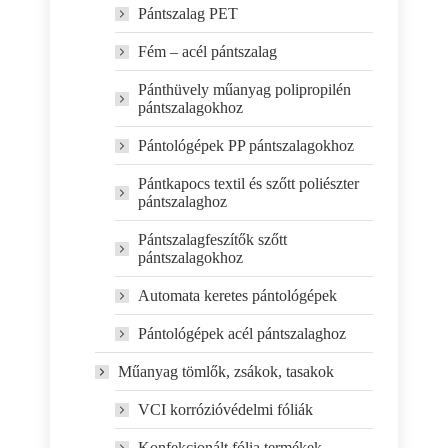
Pántszalag PET
Fém – acél pántszalag
Pánthüvely műanyag polipropilén
pántszalagokhoz
Pántológépek PP pántszalagokhoz
Pántkapocs textil és szőtt poliészter
pántszalaghoz
Pántszalagfeszítők szőtt
pántszalagokhoz
Automata keretes pántológépek
Pántológépek acél pántszalaghoz
Műanyag tömlők, zsákok, tasakok
VCI korrózióvédelmi fóliák
Konfekcionált fólia termékek