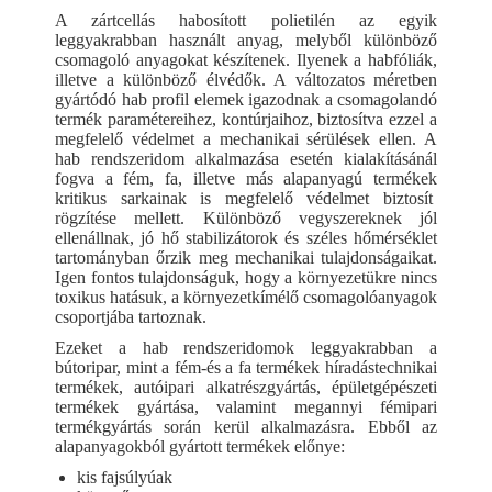
A zártcellás habosított polietilén az egyik
leggyakrabban használt anyag, melyből különböző
csomagoló anyagokat készítenek. Ilyenek a habfóliák,
illetve a különböző élvédők. A változatos méretben
gyártódó hab profil elemek igazodnak a csomagolandó
termék paramétereihez, kontúrjaihoz, biztosítva ezzel a
megfelelő védelmet a mechanikai sérülések ellen. A
hab rendszeridom alkalmazása esetén kialakításánál
fogva a fém, fa, illetve más alapanyagú termékek
kritikus sarkainak is megfelelő védelmet biztosít
rögzítése mellett. Különböző vegyszereknek jól
ellenállnak, jó hő stabilizátorok és széles hőmérséklet
tartományban őrzik meg mechanikai tulajdonságaikat.
Igen fontos tulajdonságuk, hogy a környezetükre nincs
toxikus hatásuk, a környezetkímélő csomagolóanyagok
csoportjába tartoznak.
Ezeket a hab rendszeridomok leggyakrabban a
bútoripar, mint a fém-és a fa termékek híradástechnikai
termékek, autóipari alkatrészgyártás, épületgépészeti
termékek gyártása, valamint megannyi fémipari
termékgyártás során kerül alkalmazásra. Ebből az
alapanyagokból gyártott termékek előnye:
kis fajsúlyúak