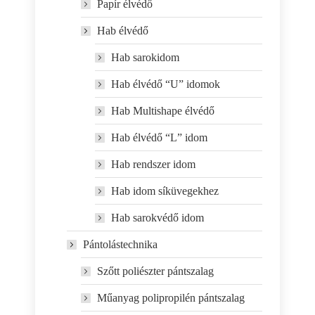
Papír élvédő
Hab élvédő
Hab sarokidom
Hab élvédő “U” idomok
Hab Multishape élvédő
Hab élvédő “L” idom
Hab rendszer idom
Hab idom síküvegekhez
Hab sarokvédő idom
Pántolástechnika
Szőtt poliészter pántszalag
Műanyag polipropilén pántszalag