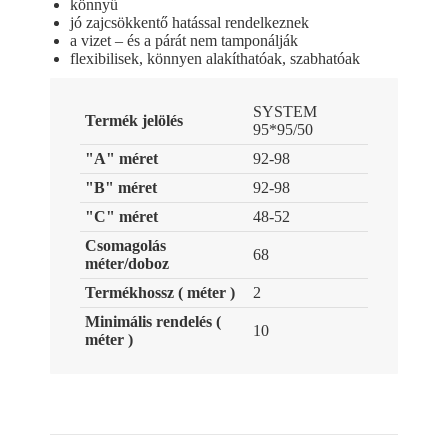
könnyű
jó zajcsökkentő hatással rendelkeznek
a vizet – és a párát nem tamponálják
flexibilisek, könnyen alakíthatóak, szabhatóak
SYSTEM
Termék jelölés
95*95/50
"A" méret
92-98
"B" méret
92-98
"C" méret
48-52
Csomagolás
68
méter/doboz
Termékhossz ( méter )
2
Minimális rendelés (
10
méter )