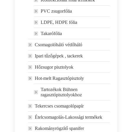
PVC zsugorfólia
LDPE, HDPE fólia
Takarófólia
Csomagolóháló védőháló
Ipari tűzőgépek , tackerek
Hőzsugor pisztolyok
Hot-melt Ragasztópisztoly
Tartozékok Bühnen
ragasztópisztolyokhoz
Tekercses csomagolópapír
Ételcsomagolás-Lakossági termékek
Rakományrögzítő spanifer