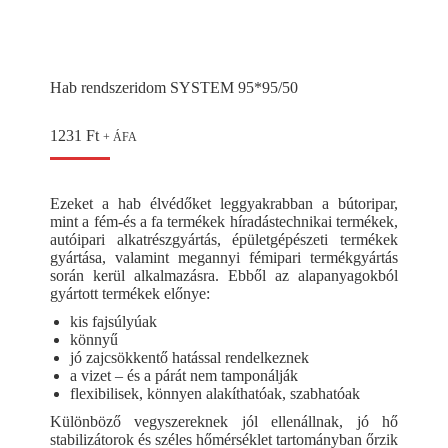
Hab rendszeridom SYSTEM 95*95/50
1231
Ft
+ ÁFA
Ezeket a hab élvédőket leggyakrabban a bútoripar,
mint a fém-és a fa termékek híradástechnikai termékek,
autóipari alkatrészgyártás, épületgépészeti termékek
gyártása, valamint megannyi fémipari termékgyártás
során kerül alkalmazásra. Ebből az alapanyagokból
gyártott termékek előnye:
kis fajsúlyúak
könnyű
jó zajcsökkentő hatással rendelkeznek
a vizet – és a párát nem tamponálják
flexibilisek, könnyen alakíthatóak, szabhatóak
Különböző vegyszereknek jól ellenállnak, jó hő
stabilizátorok és széles hőmérséklet tartományban őrzik