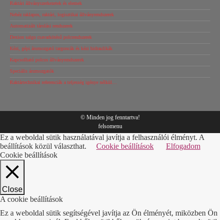
Raktári állványszerkezetek és elemek
Nehéz raklapos, raktári, logisztikai állványrendszerek
Automatizált tárolási rendszerek
Dexion salgo csavarkötésű polcrendszerek
Kézi, gépi árumozgató targoncák és kézi hidraulikák
Kapcsolható polcos állványrendszerek
Speciális árumozgatók
Raktártechnikai referenciák a teljesség igénye nélkül…
© Minden jog fenntartva!
felsomenu
Ez a weboldal sütik használatával javítja a felhasználói élményt. A
beállítások közül választhat.
Cookie beállítások
Elfogadom
Cookie beállítások
Close
A cookie beállítások
Ez a weboldal sütik segítségével javítja az Ön élményét, miközben Ön