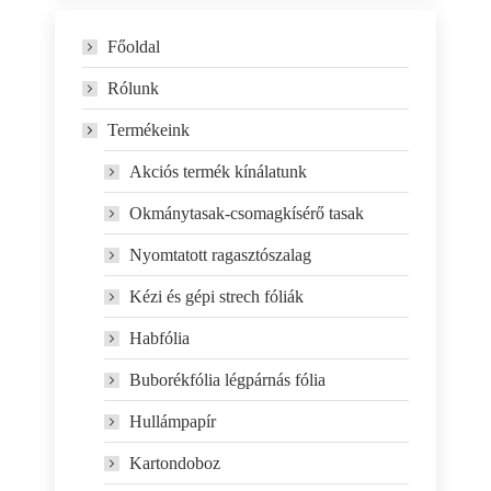
Főoldal
Rólunk
Termékeink
Akciós termék kínálatunk
Okmánytasak-csomagkísérő tasak
Nyomtatott ragasztószalag
Kézi és gépi strech fóliák
Habfólia
Buborékfólia légpárnás fólia
Hullámpapír
Kartondoboz