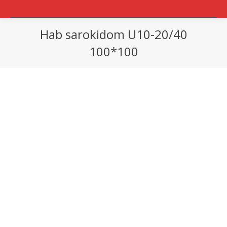
Hab sarokidom U10-20/40
100*100
You are here: