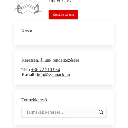
144
Ft
+ ÁFA
Kosárba teszem
Kosár
Keressen, állunk rendelkezésére!
Tel.:
+36 72 510 934
E-mail:
info@sympack.hu
Termékkereső