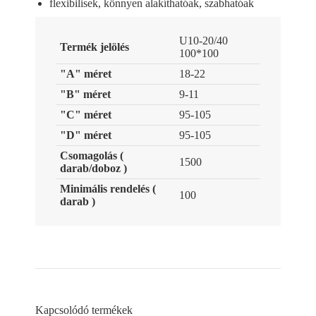
flexibilisek, könnyen alakíthatóak, szabhatóak
U10-20/40
Termék jelölés
100*100
"A" méret
18-22
"B" méret
9-11
"C" méret
95-105
"D" méret
95-105
Csomagolás (
1500
darab/doboz )
Minimális rendelés (
100
darab )
Kapcsolódó termékek