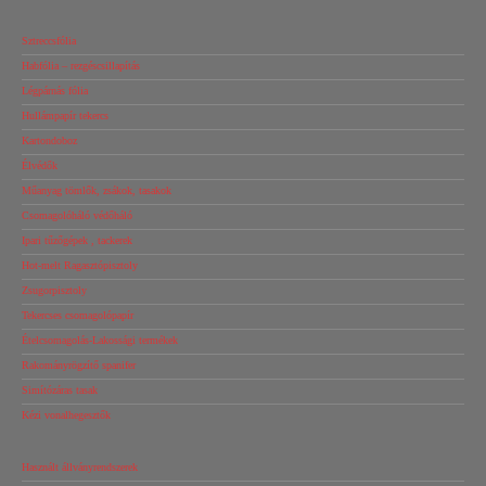
Sztreccsfólia
Habfólia – rezgéscsillapítás
Légpárnás fólia
Hullámpapír tekercs
Kartondoboz
Élvédők
Műanyag tömlők, zsákok, tasakok
Csomagolóháló védőháló
Ipari tűzőgépek , tackerek
Hot-melt Ragasztópisztoly
Zsugorpisztoly
Tekercses csomagolópapír
Ételcsomagolás-Lakossági termékek
Rakományrögzítő spanifer
Simítózáras tasak
Kézi vonalhegesztők
Használt állványrendszerek