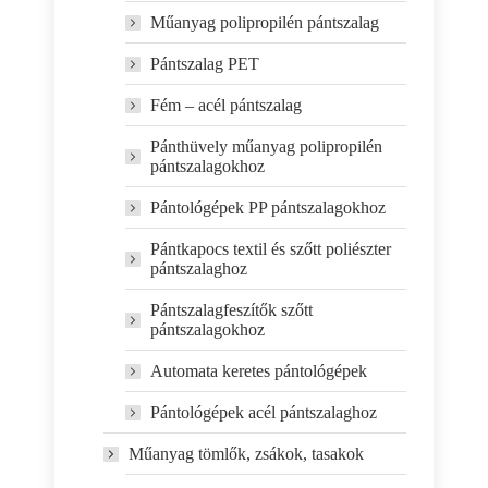
Műanyag polipropilén pántszalag
Pántszalag PET
Fém – acél pántszalag
Pánthüvely műanyag polipropilén
pántszalagokhoz
Pántológépek PP pántszalagokhoz
Pántkapocs textil és szőtt poliészter
pántszalaghoz
Pántszalagfeszítők szőtt
pántszalagokhoz
Automata keretes pántológépek
Pántológépek acél pántszalaghoz
Műanyag tömlők, zsákok, tasakok