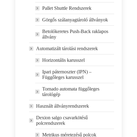
Pallet Shuttle Rendszerek
Görgős szálanyagtároló állványok
Betolókeretes Push-Back raklapos
állvány
Automatizált tárolási rendszerek
Horizontális karusszel
Ipari páternoszter (IPN) –
Függőleges karusszel
Tornado automata függőleges
tárológép
Használt állványrendszerek
Dexion salgo csavarkötésű
polcrendszerek
Metrikus méretezésű polcok