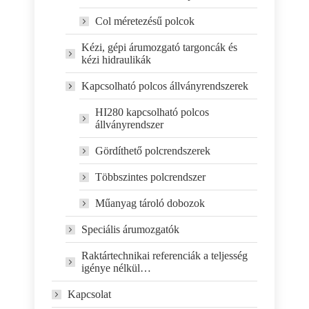
Col méretezésű polcok
Kézi, gépi árumozgató targoncák és
kézi hidraulikák
Kapcsolható polcos állványrendszerek
HI280 kapcsolható polcos
állványrendszer
Gördíthető polcrendszerek
Többszintes polcrendszer
Műanyag tároló dobozok
Speciális árumozgatók
Raktártechnikai referenciák a teljesség
igénye nélkül…
Kapcsolat