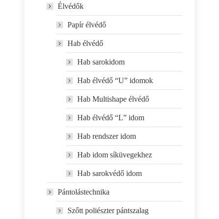
Élvédők
Papír élvédő
Hab élvédő
Hab sarokidom
Hab élvédő “U” idomok
Hab Multishape élvédő
Hab élvédő “L” idom
Hab rendszer idom
Hab idom síküvegekhez
Hab sarokvédő idom
Pántolástechnika
Szőtt poliészter pántszalag