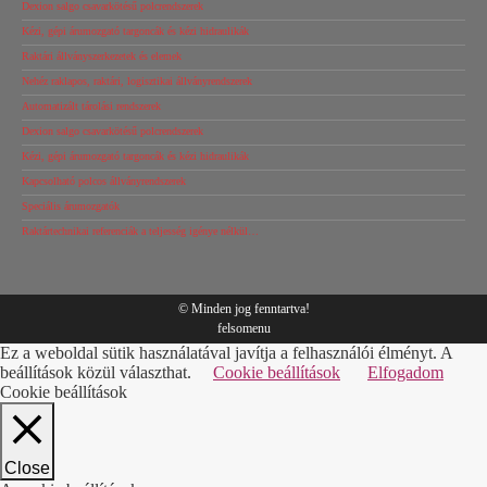
Dexion salgo csavarkötésű polcrendszerek
Kézi, gépi árumozgató targoncák és kézi hidraulikák
Raktári állványszerkezetek és elemek
Nehéz raklapos, raktári, logisztikai állványrendszerek
Automatizált tárolási rendszerek
Dexion salgo csavarkötésű polcrendszerek
Kézi, gépi árumozgató targoncák és kézi hidraulikák
Kapcsolható polcos állványrendszerek
Speciális árumozgatók
Raktártechnikai referenciák a teljesség igénye nélkül…
© Minden jog fenntartva!
felsomenu
Ez a weboldal sütik használatával javítja a felhasználói élményt. A
beállítások közül választhat.
Cookie beállítások
Elfogadom
Cookie beállítások
Close