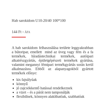
Hab sarokidom U10-20/40 100*100
144
Ft
+ ÁFA
A hab sarokidom felhasználása területe leggyakrabban
a bútoripar, emellett mind az üveg vagy fém és a fa
termékek, híradástechnikai termékek, autóipari
alkatrészgyártás, épületgépészeti termékek gyártása,
valamint megannyi fémipari termékgyártás során kerül
alkalmazásra. Ebből az alapanyagokból gyártott
termékek előnye:
kis fajsúlyúak
könnyű
jó zajcsökkentő hatással rendelkeznek
a vizet – és a párát nem tamponálják
flexibilisek, könnyen alakíthatóak, szabhatóak