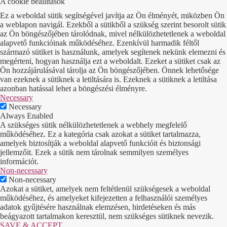
A cookie beállítások
Ez a weboldal sütik segítségével javítja az Ön élményét, miközben Ön
a weblapon navigál. Ezekből a sütikből a szükség szerint besorolt sütik
az Ön böngészőjében tárolódnak, mivel nélkülözhetetlenek a weboldal
alapvető funkcióinak működéséhez. Ezenkívül harmadik féltől
származó sütiket is használunk, amelyek segítenek nekünk elemezni és
megérteni, hogyan használja ezt a weboldalt. Ezeket a sütiket csak az
Ön hozzájárulásával tárolja az Ön böngészőjében. Önnek lehetősége
van ezeknek a sütiknek a letiltására is. Ezeknek a sütiknek a letiltása
azonban hatással lehet a böngészési élményre.
Necessary
Necessary
Always Enabled
A szükséges sütik nélkülözhetetlenek a webhely megfelelő
működéséhez. Ez a kategória csak azokat a sütiket tartalmazza,
amelyek biztosítják a weboldal alapvető funkcióit és biztonsági
jellemzőit. Ezek a sütik nem tárolnak semmilyen személyes
információt.
Non-necessary
Non-necessary
Azokat a sütiket, amelyek nem feltétlenül szükségesek a weboldal
működéséhez, és amelyeket kifejezetten a felhasználói személyes
adatok gyűjtésére használnak elemzésen, hirdetéseken és más
beágyazott tartalmakon keresztül, nem szükséges sütiknek nevezik.
SAVE & ACCEPT