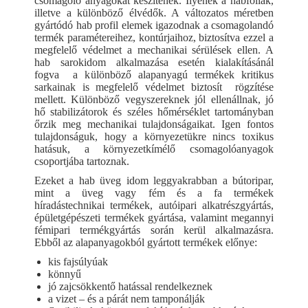
csomagoló anyagokat készítenek. Ilyenek a habfóliák,
illetve a különböző élvédők. A változatos méretben
gyártódó hab profil elemek igazodnak a csomagolandó
termék paramétereihez, kontúrjaihoz, biztosítva ezzel a
megfelelő védelmet a mechanikai sérülések ellen. A
hab sarokidom alkalmazása esetén kialakításánál
fogva a különböző alapanyagú termékek kritikus
sarkainak is megfelelő védelmet biztosít rögzítése
mellett. Különböző vegyszereknek jól ellenállnak, jó
hő stabilizátorok és széles hőmérséklet tartományban
őrzik meg mechanikai tulajdonságaikat. Igen fontos
tulajdonságuk, hogy a környezetükre nincs toxikus
hatásuk, a környezetkímélő csomagolóanyagok
csoportjába tartoznak.
Ezeket a hab üveg idom leggyakrabban a bútoripar,
mint a üveg vagy fém és a fa termékek
híradástechnikai termékek, autóipari alkatrészgyártás,
épületgépészeti termékek gyártása, valamint megannyi
fémipari termékgyártás során kerül alkalmazásra.
Ebből az alapanyagokból gyártott termékek előnye:
kis fajsúlyúak
könnyű
jó zajcsökkentő hatással rendelkeznek
a vizet – és a párát nem tamponálják