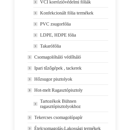
VCI korrózióvédelmi fóliák
Konfekcionált fólia termékek
PVC zsugorfólia
LDPE, HDPE fólia
Takarófólia
Csomagolóháló védőháló
Ipari tűzőgépek , tackerek
Hőzsugor pisztolyok
Hot-melt Ragasztópisztoly
Tartozékok Bühnen
ragasztópisztolyokhoz
Tekercses csomagolópapír
Ételcsomagolás-Lakossági termékek