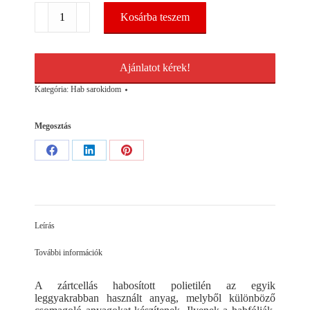
Hab
Kosárba teszem
sarokidom
U10-
20/40
100*100
Ajánlatot kérek!
mennyiség
Kategória:
Hab sarokidom
Megosztás
Share
Share
Share
on
on
on
Facebook
LinkedIn
Pinterest
Leírás
További információk
A zártcellás habosított polietilén az egyik
leggyakrabban használt anyag, melyből különböző