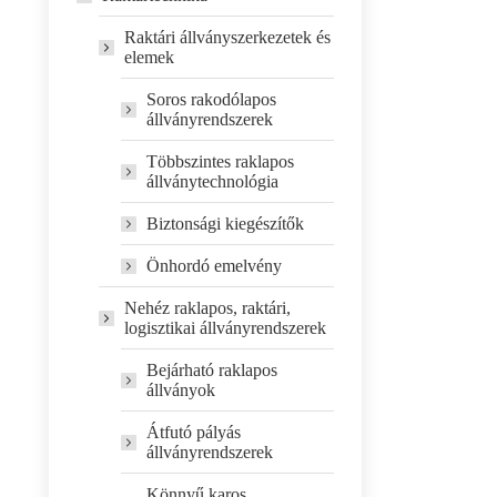
Raktári állványszerkezetek és
elemek
Soros rakodólapos
állványrendszerek
Többszintes raklapos
állványtechnológia
Biztonsági kiegészítők
Önhordó emelvény
Nehéz raklapos, raktári,
logisztikai állványrendszerek
Bejárható raklapos
állványok
Átfutó pályás
állványrendszerek
Könnyű karos