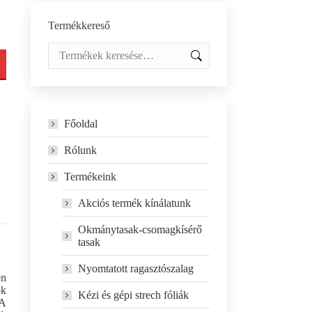
Termékkereső
Főoldal
Rólunk
Termékeink
Akciós termék kínálatunk
Okmánytasak-csomagkísérő
tasak
Nyomtatott ragasztószalag
en
ok
Kézi és gépi strech fóliák
 A