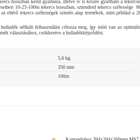
ercs hosszban kerül gyártásra, illetve ív is készre gyártható a tekercs
pesetben 10-25-100m tekercs hosszban, sztenderd tekercs szélessége 8
z eltérő tekercs szélességek szintén alap termékek, mint például a 2
 hulladék nélküli felhasználást célozza meg, így mód van az optimáli
rmék választásához, csökkentve a hulladékképződést.
5,6 kg
350 mm
100m
Kartondoboz 394x294x260mm MS7