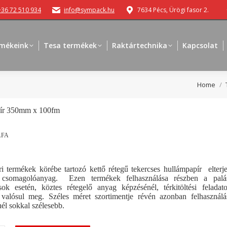
+36 72 510 934
info@sympack.hu
7634 Pécs, Ürögi fasor 2.
mékeink
Tesa termékek
Raktártechnika
Kapcsolat
You are h
Home
ír 350mm x 100fm
ÁFA
ri termékek körébe tartozó kettő rétegű tekercses hullámpapír elterj
ő csomagolóanyag. Ezen termékek felhasználása részben a palá
ok esetén, köztes rétegelő anyag képzésénél, térkitöltési feladat
l valósul meg. Széles méret szortimentje révén azonban felhasználá
nél sokkal szélesebb.