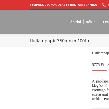
SYMPACK CSOMAGOLÁS ÉS RAKTÁRTECHNIKA
Főoldal
Rólunk
Ter
Hullámpapír 350mm x 100fm
Hullámpap
5775
Ft
+ 
A papíripa
kiegészít
csomagolás
ellátásáná
területe en