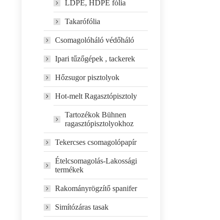
LDPE, HDPE fólia
Takarófólia
Csomagolóháló védőháló
Ipari tűzőgépek , tackerek
Hőzsugor pisztolyok
Hot-melt Ragasztópisztoly
Tartozékok Bühnen
ragasztópisztolyokhoz
Tekercses csomagolópapír
Ételcsomagolás-Lakossági
termékek
Rakományrögzítő spanifer
Simítózáras tasak