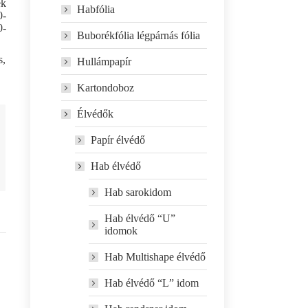
ek
Habfólia
0-
0-
Buborékfólia légpárnás fólia
s,
Hullámpapír
Kartondoboz
Élvédők
Papír élvédő
Hab élvédő
Hab sarokidom
Hab élvédő “U”
idomok
Hab Multishape élvédő
Hab élvédő “L” idom