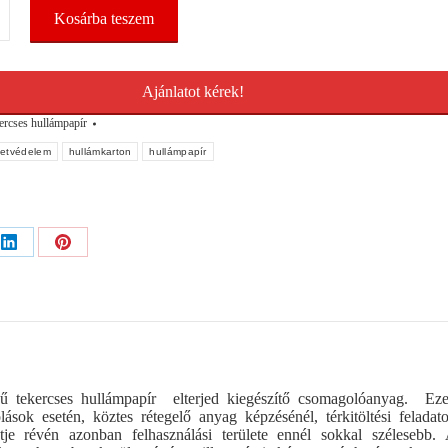
ír
Kosárba teszem
Ajánlatot kérek!
ercses hullámpapír
letvédelem
hullámkarton
hullámpapír
Share
Share
on
on
ok
LinkedIn
Pinterest
egű tekercses hullámpapír elterjed kiegészítő csomagolóanyag. Ez
ások esetén, köztes rétegelő anyag képzésénél, térkitöltési feladat
tje révén azonban felhasználási területe ennél sokkal szélesebb.