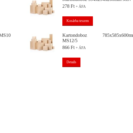
278
Ft
+ ÁFA
Kosárba teszem
 MS10
Kartondoboz 785x585x600m
MS12/5
866
Ft
+ ÁFA
Details