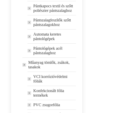
Pántkapocs textil és szőtt
poliészter pántszalaghoz
Pántszalagfeszítők szőtt
pántszalagokhoz
Automata keretes
pántológépek
Pántológépek acél
pántszalaghoz
Műanyag tömlők, zsákok,
tasakok
VCI korrózióvédelmi
fóliák
Konfekcionált fólia
termékek
PVC zsugorfólia