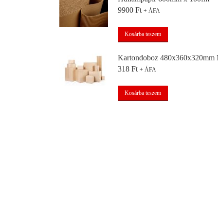
9900
Ft
+ ÁFA
Kosárba teszem
Kartondoboz 480x360x320mm
318
Ft
+ ÁFA
Kosárba teszem