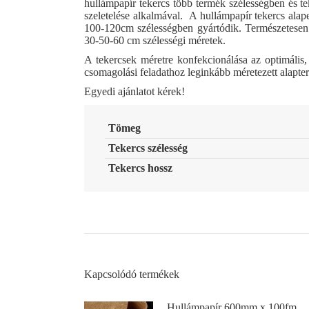
hullámpapír tekercs több termék szélességben és tek
szeletelése alkalmával. A hullámpapír tekercs ala
100-120cm szélességben gyártódik. Természetesen a
30-50-60 cm szélességi méretek.
A tekercsek méretre konfekcionálása az optimális,
csomagolási feladathoz leginkább méretezett alapte
Egyedi ajánlatot kérek!
Tömeg
Tekercs szélesség
Tekercs hossz
Kapcsolódó termékek
Hullámpapír 600mm x 100fm