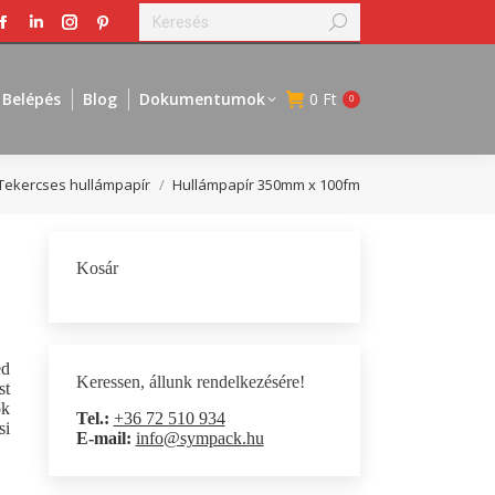
Search:
Facebook
Linkedin
Instagram
Pinterest
page
page
page
page
opens
opens
opens
opens
Belépés
Blog
Dokumentumok
0
Ft
0
in
in
in
in
new
new
new
new
window
window
window
window
ere:
Tekercses hullámpapír
Hullámpapír 350mm x 100fm
Kosár
ed
Keressen, állunk rendelkezésére!
st
ok
Tel.:
+36 72 510 934
si
E-mail:
info@sympack.hu