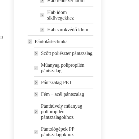
Hab rendszer idom
Hab idom
síküvegekhez
Hab sarokvédő idom
m
Pántolástechnika
Szőtt poliészter pántszalag
Műanyag polipropilén
pántszalag
Pántszalag PET
Fém – acél pántszalag
Pánthüvely műanyag
polipropilén
pántszalagokhoz
Pántológépek PP
pántszalagokhoz