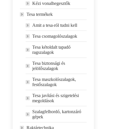
Kézi vonalhegesztők
Tesa termékek
Amit a tesa-ról tudni kell
Tesa csomagolószalagok
Tesa kétoldalt tapadó
ragszalagok
Tesa biztonsági és
jelölőszalagok
Tesa maszkolószalagok,
festőszalagok
Tesa javítási és szigetelési
megoldások
Szalagfelhordó, kartonzáró
gépek
Raktártechnika