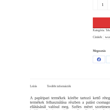
Hullámpap
350mm
x
100fm
mennyiség
Kategória:
Tek
Címkék:
felü
Megosztás
Share
on
Facebo
Leírás
További információk
A papíripari termékek körébe tartozó kettő rét
termékek felhasználása részben a palást csomagol
ellátásánál valósul meg. Széles méret szortimen