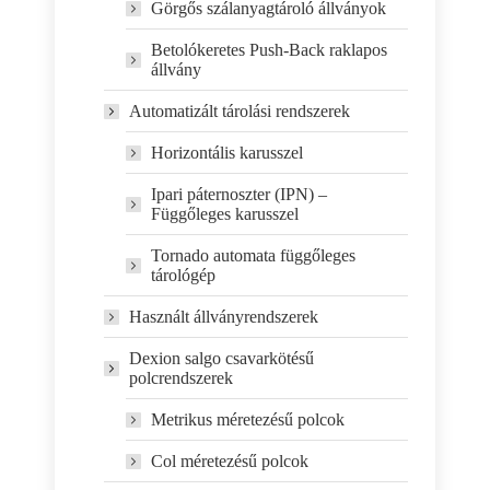
Görgős szálanyagtároló állványok
Betolókeretes Push-Back raklapos
állvány
Automatizált tárolási rendszerek
Horizontális karusszel
Ipari páternoszter (IPN) –
Függőleges karusszel
Tornado automata függőleges
tárológép
Használt állványrendszerek
Dexion salgo csavarkötésű
polcrendszerek
Metrikus méretezésű polcok
Col méretezésű polcok