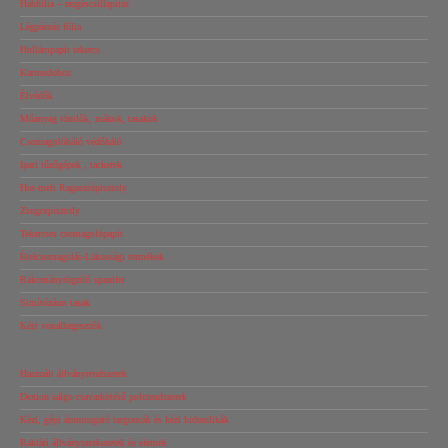
Habfólia – rezgéscsillapítás
Légpárnás fólia
Hullámpapír tekercs
Kartondoboz
Élvédők
Műanyag tömlők, zsákok, tasakok
Csomagolóháló védőháló
Ipari tűzőgépek , tackerek
Hot-melt Ragasztópisztoly
Zsugorpisztoly
Tekercses csomagolópapír
Ételcsomagolás-Lakossági termékek
Rakományrögzítő spanifer
Simítózáras tasak
Kézi vonalhegesztők
Használt állványrendszerek
Dexion salgo csavarkötésű polcrendszerek
Kézi, gépi árumozgató targoncák és kézi hidraulikák
Raktári állványszerkezetek és elemek