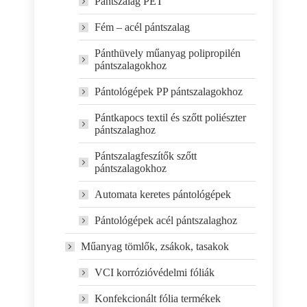
Pántszalag PET
Fém – acél pántszalag
Pánthüvely műanyag polipropilén
pántszalagokhoz
Pántológépek PP pántszalagokhoz
Pántkapocs textil és szőtt poliészter
pántszalaghoz
Pántszalagfeszítők szőtt
pántszalagokhoz
Automata keretes pántológépek
Pántológépek acél pántszalaghoz
Műanyag tömlők, zsákok, tasakok
VCI korrózióvédelmi fóliák
Konfekcionált fólia termékek