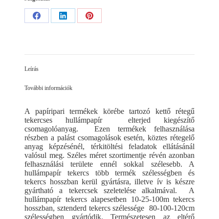
Share
Share
Share
on
on
on
Facebook
LinkedIn
Pinterest
Leírás
További információk
A papíripari termékek körébe tartozó kettő rétegű
tekercses hullámpapír elterjed kiegészítő
csomagolóanyag. Ezen termékek felhasználása
részben a palást csomagolások esetén, köztes rétegelő
anyag képzésénél, térkitöltési feladatok ellátásánál
valósul meg. Széles méret szortimentje révén azonban
felhasználási területe ennél sokkal szélesebb. A
hullámpapír tekercs több termék szélességben és
tekercs hosszban kerül gyártásra, illetve ív is készre
gyártható a tekercsek szeletelése alkalmával. A
hullámpapír tekercs alapesetben 10-25-100m tekercs
hosszban, sztenderd tekercs szélessége 80-100-120cm
szélességben gyártódik. Természetesen az eltérő