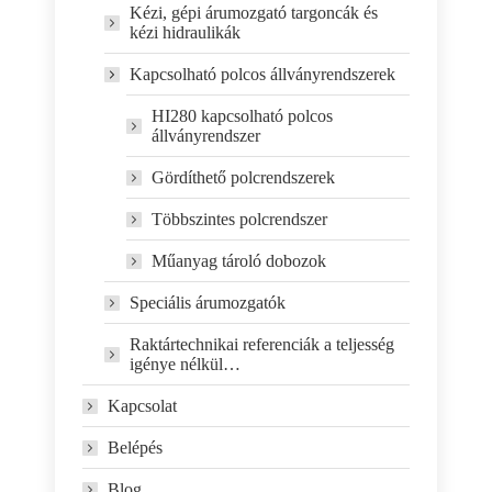
Kézi, gépi árumozgató targoncák és
kézi hidraulikák
Kapcsolható polcos állványrendszerek
HI280 kapcsolható polcos
állványrendszer
Gördíthető polcrendszerek
Többszintes polcrendszer
Műanyag tároló dobozok
Speciális árumozgatók
Raktártechnikai referenciák a teljesség
igénye nélkül…
Kapcsolat
Belépés
Blog