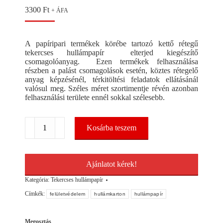
3300
Ft
+ ÁFA
A papíripari termékek körébe tartozó kettő rétegű
tekercses hullámpapír elterjed kiegészítő
csomagolóanyag. Ezen termékek felhasználása
részben a palást csomagolások esetén, köztes rétegelő
anyag képzésénél, térkitöltési feladatok ellátásánál
valósul meg. Széles méret szortimentje révén azonban
felhasználási területe ennél sokkal szélesebb.
Hullámpapír
Kosárba teszem
tekercs
200mmx100fm
mennyiség
Ajánlatot kérek!
Kategória:
Tekercses hullámpapír
Címkék:
felületvédelem
hullámkarton
hullámpapír
Megosztás