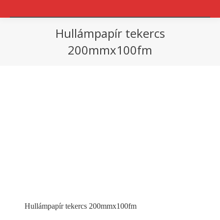
Hullámpapír tekercs
200mmx100fm
You are here:
Hullámpapír tekercs 200mmx100fm