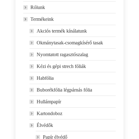
Rólunk
Termékeink
Akciós termék kínálatunk
Okmánytasak-csomagkísérő tasak
Nyomtatott ragasztószalag
Kézi és gépi strech fóliák
Habfólia
Buborékfólia légpárnás fólia
Hullámpapír
Kartondoboz
Élvédők
Papír élvédő