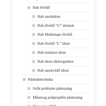
Hab élvédő
Hab sarokidom
Hab élvédő “U” idomok
Hab Multishape élvédő
Hab élvédő “L” idom
Hab rendszer idom
Hab idom síküvegekhez
Hab sarokvédő idom
Pántolástechnika
Szőtt poliészter pántszalag
Műanyag polipropilén pántszalag