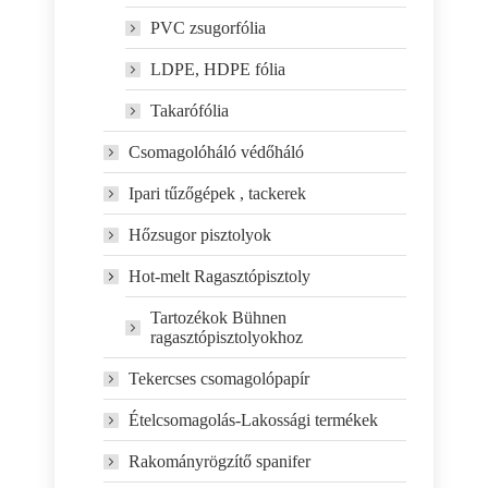
PVC zsugorfólia
LDPE, HDPE fólia
Takarófólia
Csomagolóháló védőháló
Ipari tűzőgépek , tackerek
Hőzsugor pisztolyok
Hot-melt Ragasztópisztoly
Tartozékok Bühnen
ragasztópisztolyokhoz
Tekercses csomagolópapír
Ételcsomagolás-Lakossági termékek
Rakományrögzítő spanifer