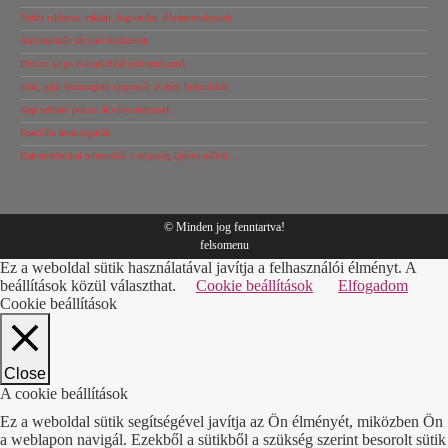
Nehéz raklapos, raktári, logisztikai állványrendszerek
Automatizált tárolási rendszerek
Dexion salgo csavarkötésű polcrendszerek
Kézi, gépi árumozgató targoncák és kézi hidraulikák
Kapcsolható polcos állványrendszerek
Speciális árumozgatók
Raktártechnikai referenciák a teljesség igénye nélkül…
© Minden jog fenntartva!
felsomenu
Ez a weboldal sütik használatával javítja a felhasználói élményt. A
beállítások közül választhat.
Cookie beállítások
Elfogadom
Cookie beállítások
Close
A cookie beállítások
Ez a weboldal sütik segítségével javítja az Ön élményét, miközben Ön
a weblapon navigál. Ezekből a sütikből a szükség szerint besorolt sütik