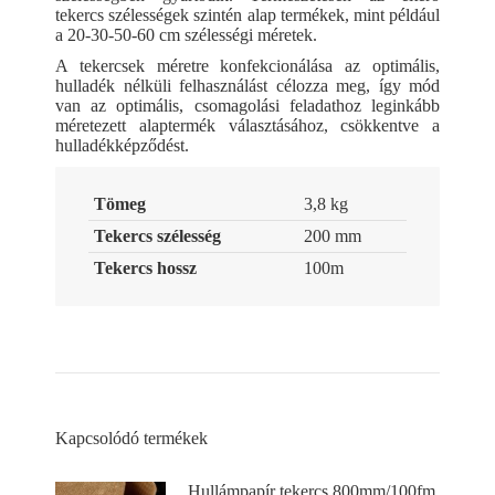
tekercs szélességek szintén alap termékek, mint például
a 20-30-50-60 cm szélességi méretek.
A tekercsek méretre konfekcionálása az optimális,
hulladék nélküli felhasználást célozza meg, így mód
van az optimális, csomagolási feladathoz leginkább
méretezett alaptermék választásához, csökkentve a
hulladékképződést.
Tömeg
3,8 kg
Tekercs szélesség
200 mm
Tekercs hossz
100m
Kapcsolódó termékek
Hullámpapír tekercs 800mm/100fm