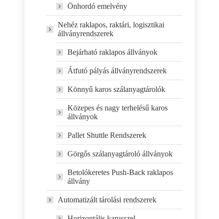
Önhordó emelvény
Nehéz raklapos, raktári, logisztikai
állványrendszerek
Bejárható raklapos állványok
Átfutó pályás állványrendszerek
Könnyű karos szálanyagtárolók
Közepes és nagy terhelésű karos
állványok
Pallet Shuttle Rendszerek
Görgős szálanyagtároló állványok
Betolókeretes Push-Back raklapos
állvány
Automatizált tárolási rendszerek
Horizontális karusszel