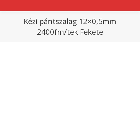
Kézi pántszalag 12×0,5mm
2400fm/tek Fekete
You are here: