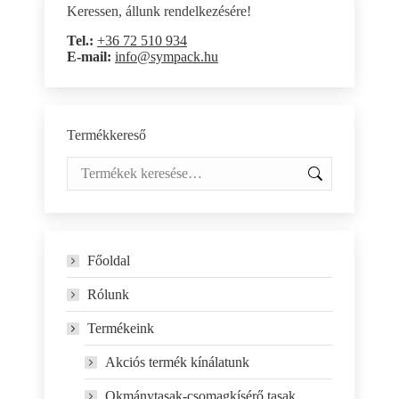
Keressen, állunk rendelkezésére!
Tel.:
+36 72 510 934
E-mail:
info@sympack.hu
Termékkereső
Főoldal
Rólunk
Termékeink
Akciós termék kínálatunk
Okmánytasak-csomagkísérő tasak