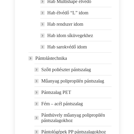
Hab Multishape élvédő
Hab élvédő “L” idom
Hab rendszer idom
Hab idom síküvegekhez
Hab sarokvédő idom
Pántolástechnika
Szőtt poliészter pántszalag
Műanyag polipropilén pántszalag
Pántszalag PET
Fém – acél pántszalag
Pánthüvely műanyag polipropilén
pántszalagokhoz
Pántológépek PP pántszalagokhoz