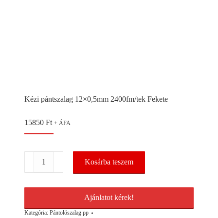
Kézi pántszalag 12×0,5mm 2400fm/tek Fekete
15850
Ft
+ ÁFA
Kézi
Kosárba teszem
pántszalag
12x0,5mm
2400fm/tek
Fekete
Ajánlatot kérek!
mennyiség
Kategória:
Pántolószalag pp