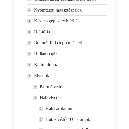
Nyomtatott ragasztószalag
Kézi és gépi strech fóliák
Habfólia
Buborékfólia légpárnás fólia
Hullámpapír
Kartondoboz
Élvédők
Papír élvédő
Hab élvédő
Hab sarokidom
Hab élvédő “U” idomok