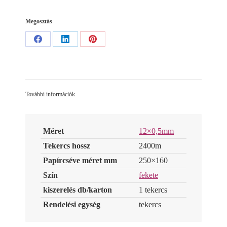
Megosztás
Share
Share
Share
on
on
on
Facebook
LinkedIn
Pinterest
További információk
Méret
12×0,5mm
Tekercs hossz
2400m
Papírcséve méret mm
250×160
Szín
fekete
kiszerelés db/karton
1 tekercs
Rendelési egység
tekercs