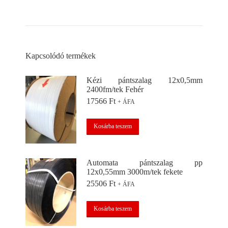
Kapcsolódó termékek
Kézi pántszalag 12x0,5mm
2400fm/tek Fehér
17566
Ft
+ ÁFA
Kosárba teszem
Automata pántszalag pp
12x0,55mm 3000m/tek fekete
25506
Ft
+ ÁFA
Kosárba teszem