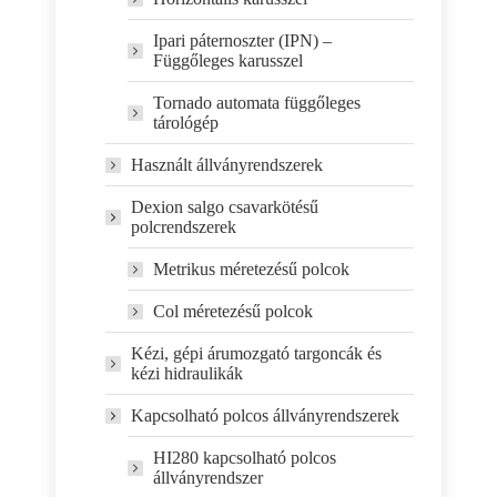
Ipari páternoszter (IPN) –
Függőleges karusszel
Tornado automata függőleges
tárológép
Használt állványrendszerek
Dexion salgo csavarkötésű
polcrendszerek
Metrikus méretezésű polcok
Col méretezésű polcok
Kézi, gépi árumozgató targoncák és
kézi hidraulikák
Kapcsolható polcos állványrendszerek
HI280 kapcsolható polcos
állványrendszer