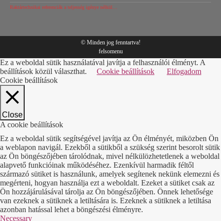
Raktártechnikai referenciák a teljesség igénye nélkül…
© Minden jog fenntartva!
felsomenu
Ez a weboldal sütik használatával javítja a felhasználói élményt. A
beállítások közül választhat.
Cookie beállítások
Elfogadom
Cookie beállítások
Close
A cookie beállítások
Ez a weboldal sütik segítségével javítja az Ön élményét, miközben Ön
a weblapon navigál. Ezekből a sütikből a szükség szerint besorolt sütik
az Ön böngészőjében tárolódnak, mivel nélkülözhetetlenek a weboldal
alapvető funkcióinak működéséhez. Ezenkívül harmadik féltől
származó sütiket is használunk, amelyek segítenek nekünk elemezni és
megérteni, hogyan használja ezt a weboldalt. Ezeket a sütiket csak az
Ön hozzájárulásával tárolja az Ön böngészőjében. Önnek lehetősége
van ezeknek a sütiknek a letiltására is. Ezeknek a sütiknek a letiltása
azonban hatással lehet a böngészési élményre.
Necessary