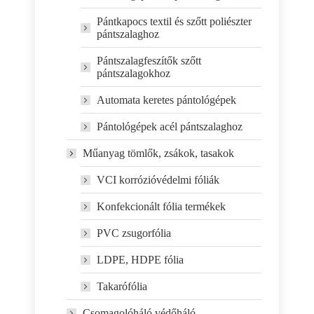
Pántkapocs textil és szőtt poliészter
pántszalaghoz
Pántszalagfeszítők szőtt
pántszalagokhoz
Automata keretes pántológépek
Pántológépek acél pántszalaghoz
Műanyag tömlők, zsákok, tasakok
VCI korrózióvédelmi fóliák
Konfekcionált fólia termékek
PVC zsugorfólia
LDPE, HDPE fólia
Takarófólia
Csomagolóháló védőháló