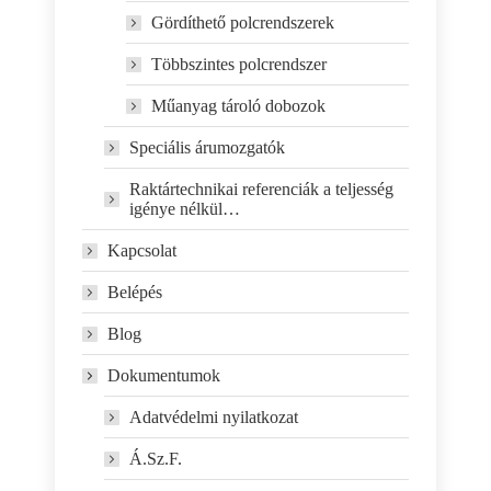
Gördíthető polcrendszerek
Többszintes polcrendszer
Műanyag tároló dobozok
Speciális árumozgatók
Raktártechnikai referenciák a teljesség
igénye nélkül…
Kapcsolat
Belépés
Blog
Dokumentumok
Adatvédelmi nyilatkozat
Á.Sz.F.