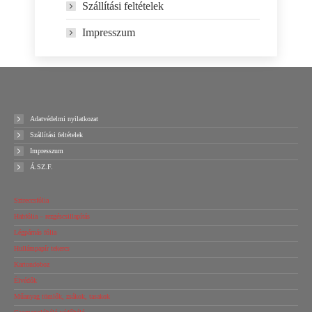
Szállítási feltételek
Impresszum
Adatvédelmi nyilatkozat
Szállítási feltételek
Impresszum
Á.SZ.F.
Sztreccsfólia
Habfólia – rezgéscsillapítás
Légpárnás fólia
Hullámpapír tekercs
Kartondoboz
Élvédők
Műanyag tömlők, zsákok, tasakok