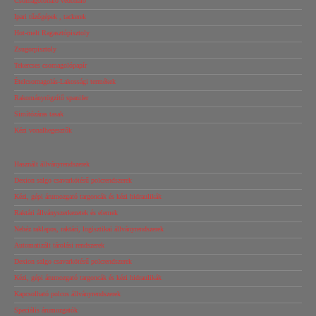
Csomagolóháló védőháló
Ipari tűzőgépek , tackerek
Hot-melt Ragasztópisztoly
Zsugorpisztoly
Tekercses csomagolópapír
Ételcsomagolás-Lakossági termékek
Rakományrögzítő spanifer
Simítózáras tasak
Kézi vonalhegesztők
Használt állványrendszerek
Dexion salgo csavarkötésű polcrendszerek
Kézi, gépi árumozgató targoncák és kézi hidraulikák
Raktári állványszerkezetek és elemek
Nehéz raklapos, raktári, logisztikai állványrendszerek
Automatizált tárolási rendszerek
Dexion salgo csavarkötésű polcrendszerek
Kézi, gépi árumozgató targoncák és kézi hidraulikák
Kapcsolható polcos állványrendszerek
Speciális árumozgatók