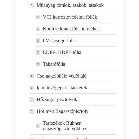
Műanyag tömlők, zsákok, tasakok
VCI korrózióvédelmi fóliák
Konfekcionált fólia termékek
PVC zsugorfólia
LDPE, HDPE fólia
Takarófólia
Csomagolóháló védőháló
Ipari tűzőgépek , tackerek
Hőzsugor pisztolyok
Hot-melt Ragasztópisztoly
Tartozékok Bühnen
ragasztópisztolyokhoz