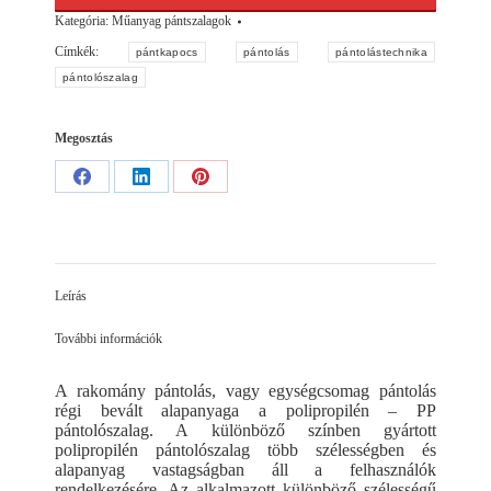
Kategória:
Műanyag pántszalagok
Címkék:
pántkapocs
pántolás
pántolástechnika
pántolószalag
Megosztás
Share
Share
Share
on
on
on
Facebook
LinkedIn
Pinterest
Leírás
További információk
A rakomány pántolás, vagy egységcsomag pántolás
régi bevált alapanyaga a polipropilén – PP
pántolószalag. A különböző színben gyártott
polipropilén pántolószalag több szélességben és
alapanyag vastagságban áll a felhasználók
rendelkezésére. Az alkalmazott különböző szélességű