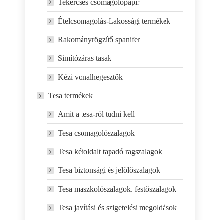
Tekercses csomagolópapír
Ételcsomagolás-Lakossági termékek
Rakományrögzítő spanifer
Simítózáras tasak
Kézi vonalhegesztők
Tesa termékek
Amit a tesa-ról tudni kell
Tesa csomagolószalagok
Tesa kétoldalt tapadó ragszalagok
Tesa biztonsági és jelölőszalagok
Tesa maszkolószalagok, festőszalagok
Tesa javítási és szigetelési megoldások