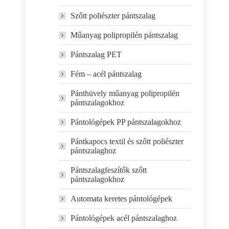
Szőtt poliészter pántszalag
Műanyag polipropilén pántszalag
Pántszalag PET
Fém – acél pántszalag
Pánthüvely műanyag polipropilén
pántszalagokhoz
Pántológépek PP pántszalagokhoz
Pántkapocs textil és szőtt poliészter
pántszalaghoz
Pántszalagfeszítők szőtt
pántszalagokhoz
Automata keretes pántológépek
Pántológépek acél pántszalaghoz