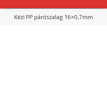
Kézi PP pántszalag 16×0,7mm
You are here: