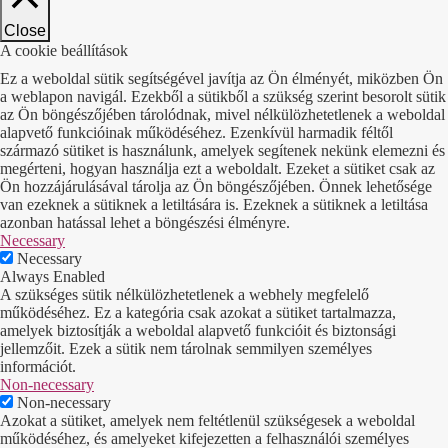
Close
A cookie beállítások
Ez a weboldal sütik segítségével javítja az Ön élményét, miközben Ön
a weblapon navigál. Ezekből a sütikből a szükség szerint besorolt sütik
az Ön böngészőjében tárolódnak, mivel nélkülözhetetlenek a weboldal
alapvető funkcióinak működéséhez. Ezenkívül harmadik féltől
származó sütiket is használunk, amelyek segítenek nekünk elemezni és
megérteni, hogyan használja ezt a weboldalt. Ezeket a sütiket csak az
Ön hozzájárulásával tárolja az Ön böngészőjében. Önnek lehetősége
van ezeknek a sütiknek a letiltására is. Ezeknek a sütiknek a letiltása
azonban hatással lehet a böngészési élményre.
Necessary
Necessary
Always Enabled
A szükséges sütik nélkülözhetetlenek a webhely megfelelő
működéséhez. Ez a kategória csak azokat a sütiket tartalmazza,
amelyek biztosítják a weboldal alapvető funkcióit és biztonsági
jellemzőit. Ezek a sütik nem tárolnak semmilyen személyes
információt.
Non-necessary
Non-necessary
Azokat a sütiket, amelyek nem feltétlenül szükségesek a weboldal
működéséhez, és amelyeket kifejezetten a felhasználói személyes