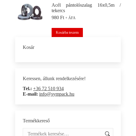
több
Acél pántolószalag 16x0,5m /
variációja
tekercs
van.
980
Ft
+ ÁFA
A
változatok
a
Kosárba teszem
termékoldalon
választhatók
ki
Kosár
Keressen, állunk rendelkezésére!
Tel.:
+36 72 510 934
E-mail:
info@sympack.hu
Termékkereső