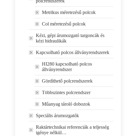
polcrendszerek
Metrikus méretezésű polcok
Col méretezésű polcok
Kézi, gépi árumozgató targoncák és
kézi hidraulikák
Kapcsolható polcos állványrendszerek
HI280 kapcsolható polcos
állványrendszer
Gördíthető polcrendszerek
Többszintes polcrendszer
Műanyag tároló dobozok
Speciális árumozgatók
Raktártechnikai referenciák a teljesség
igénye nélkül…