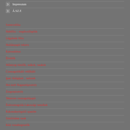
Impresszum
Á.SZ.F.
Sztreccsfólia
Habfólia – rezgéscsillapítás
Légpárnás fólia
Hullámpapír tekercs
Kartondoboz
Élvédők
Műanyag tömlők, zsákok, tasakok
Csomagolóháló védőháló
Ipari tűzőgépek , tackerek
Hot-melt Ragasztópisztoly
Zsugorpisztoly
Tekercses csomagolópapír
Ételcsomagolás-Lakossági termékek
Rakományrögzítő spanifer
Simítózáras tasak
Kézi vonalhegesztők