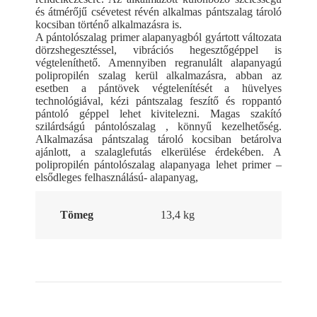
és átmérőjű csévetest révén alkalmas pántszalag tároló
kocsiban történő alkalmazásra is.
A pántolószalag primer alapanyagból gyártott változata
dörzshegesztéssel, vibrációs hegesztőgéppel is
végteleníthető. Amennyiben regranulált alapanyagú
polipropilén szalag kerül alkalmazásra, abban az
esetben a pántövek végtelenítését a hüvelyes
technológiával, kézi pántszalag feszítő és roppantó
pántoló géppel lehet kivitelezni. Magas szakító
szilárdságú pántolószalag , könnyű kezelhetőség.
Alkalmazása pántszalag tároló kocsiban betárolva
ajánlott, a szalaglefutás elkerülése érdekében. A
polipropilén pántolószalag alapanyaga lehet primer –
elsődleges felhasználású- alapanyag,
Tömeg
13,4 kg