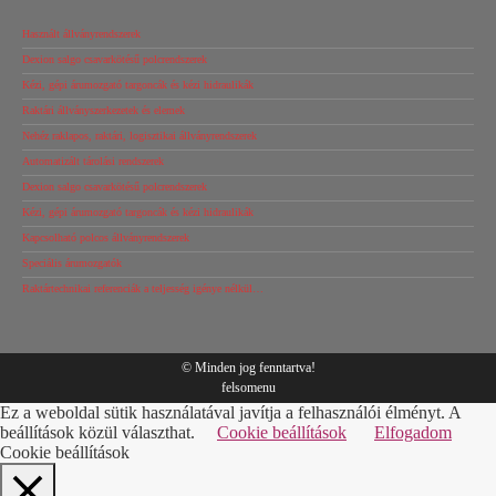
Használt állványrendszerek
Dexion salgo csavarkötésű polcrendszerek
Kézi, gépi árumozgató targoncák és kézi hidraulikák
Raktári állványszerkezetek és elemek
Nehéz raklapos, raktári, logisztikai állványrendszerek
Automatizált tárolási rendszerek
Dexion salgo csavarkötésű polcrendszerek
Kézi, gépi árumozgató targoncák és kézi hidraulikák
Kapcsolható polcos állványrendszerek
Speciális árumozgatók
Raktártechnikai referenciák a teljesség igénye nélkül…
© Minden jog fenntartva!
felsomenu
Ez a weboldal sütik használatával javítja a felhasználói élményt. A
beállítások közül választhat.
Cookie beállítások
Elfogadom
Cookie beállítások