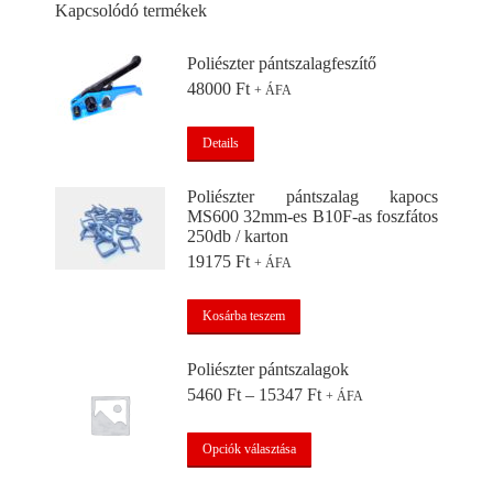
Kapcsolódó termékek
Poliészter pántszalagfeszítő
48000
Ft
+ ÁFA
Details
Poliészter pántszalag kapocs
MS600 32mm-es B10F-as foszfátos
250db / karton
19175
Ft
+ ÁFA
Kosárba teszem
Poliészter pántszalagok
Ártartomány:
5460
Ft
–
15347
Ft
+ ÁFA
5460 Ft
-
Ennek
Opciók választása
15347 Ft
a
terméknek