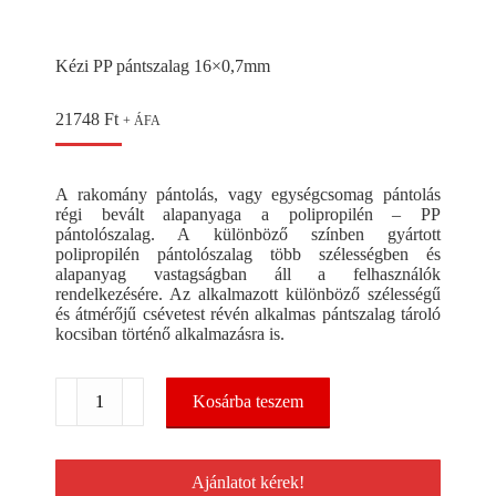
Kézi PP pántszalag 16×0,7mm
21748
Ft
+ ÁFA
A rakomány pántolás, vagy egységcsomag pántolás
régi bevált alapanyaga a polipropilén – PP
pántolószalag. A különböző színben gyártott
polipropilén pántolószalag több szélességben és
alapanyag vastagságban áll a felhasználók
rendelkezésére. Az alkalmazott különböző szélességű
és átmérőjű csévetest révén alkalmas pántszalag tároló
kocsiban történő alkalmazásra is.
Kézi
Kosárba teszem
PP
pántszalag
16x0,7mm
mennyiség
Ajánlatot kérek!