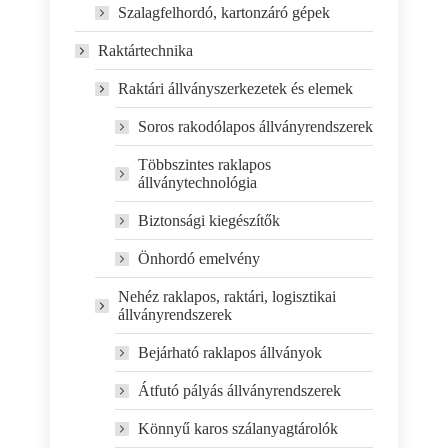
Szalagfelhordó, kartonzáró gépek
Raktártechnika
Raktári állványszerkezetek és elemek
Soros rakodólapos állványrendszerek
Többszintes raklapos
állványtechnológia
Biztonsági kiegészítők
Önhordó emelvény
Nehéz raklapos, raktári, logisztikai
állványrendszerek
Bejárható raklapos állványok
Átfutó pályás állványrendszerek
Könnyű karos szálanyagtárolók