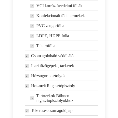
VCI korrózióvédelmi fóliák
Konfekcionált fólia termékek
PVC zsugorfólia
LDPE, HDPE fólia
Takarófólia
Csomagolóháló védőháló
Ipari tűzőgépek , tackerek
Hőzsugor pisztolyok
Hot-melt Ragasztópisztoly
Tartozékok Bühnen
ragasztópisztolyokhoz
Tekercses csomagolópapír