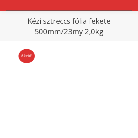
Kézi sztreccs fólia fekete
500mm/23my 2,0kg
You are here:
Akció!