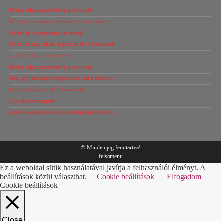
Dexion salgo csavarkötésű polcrendszerek
Kézi, gépi árumozgató targoncák és kézi hidraulikák
Raktári állványszerkezetek és elemek
Nehéz raklapos, raktári, logisztikai állványrendszerek
Automatizált tárolási rendszerek
Dexion salgo csavarkötésű polcrendszerek
Kézi, gépi árumozgató targoncák és kézi hidraulikák
Kapcsolható polcos állványrendszerek
Speciális árumozgatók
Raktártechnikai referenciák a teljesség igénye nélkül…
© Minden jog fenntartva!
felsomenu
Ez a weboldal sütik használatával javítja a felhasználói élményt. A
beállítások közül választhat.
Cookie beállítások
Elfogadom
Cookie beállítások
Close