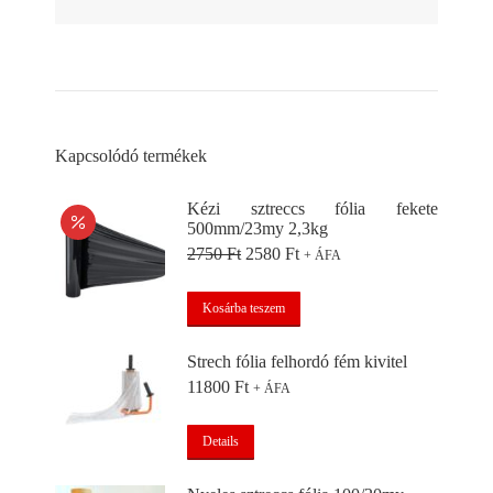
Kapcsolódó termékek
Kézi sztreccs fólia fekete
500mm/23my 2,3kg
Original
Current
2750
Ft
2580
Ft
+ ÁFA
price
price
was:
is:
Kosárba teszem
2750 Ft.
2580 Ft.
Strech fólia felhordó fém kivitel
11800
Ft
+ ÁFA
Details