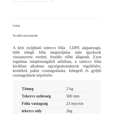
Share
Share
Share
on
on
on
Facebook
LinkedIn
Pinterest
Leírás
További információk
A kézi nyújtható sztreccs fólia LDPE alapanyagú,
több rétegű fólia megnyújtása után igyekszik
visszanyerni eredeti, feszítés előtti állapotát. Ezen
rugalmas tulajdonságából adódóan, a sztreccs fólia
kiválóan alkalmas egységrakományok rögzítésére,
termékek palást csomagolására, kötegelő és gyűjtő
csomagolások képzésére.
Tömeg
2 kg
Tekercs szélesség
500 mm
Fólia vastagság
23 mycron
tekercs súly
2kg