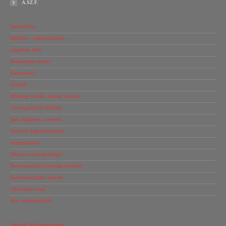
Á.SZ.F.
Sztreccsfólia
Habfólia – rezgéscsillapítás
Légpárnás fólia
Hullámpapír tekercs
Kartondoboz
Élvédők
Műanyag tömlők, zsákok, tasakok
Csomagolóháló védőháló
Ipari tűzőgépek , tackerek
Hot-melt Ragasztópisztoly
Zsugorpisztoly
Tekercses csomagolópapír
Ételcsomagolás-Lakossági termékek
Rakományrögzítő spanifer
Simítózáras tasak
Kézi vonalhegesztők
Használt állványrendszerek