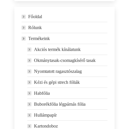
Főoldal
Rólunk
Termékeink
Akciós termék kínálatunk
Okmánytasak-csomagkísérő tasak
Nyomtatott ragasztószalag
Kézi és gépi strech fóliák
Habfólia
Buborékfólia légpárnás fólia
Hullámpapír
Kartondoboz