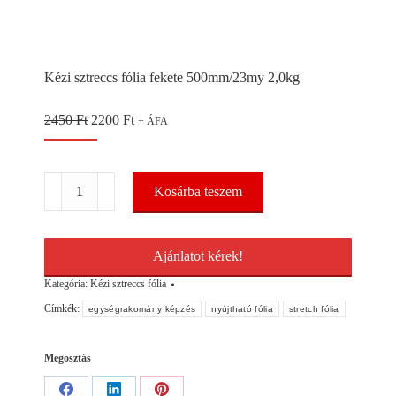
Kézi sztreccs fólia fekete 500mm/23my 2,0kg
Original
Current
2450
Ft
2200
Ft
+ ÁFA
price
price
was:
is:
2450 Ft.
2200 Ft.
Kézi
Kosárba teszem
sztreccs
fólia
fekete
500mm/23my
Ajánlatot kérek!
2,0kg
mennyiség
Kategória:
Kézi sztreccs fólia
Címkék:
egységrakomány képzés
nyújtható fólia
stretch fólia
Megosztás