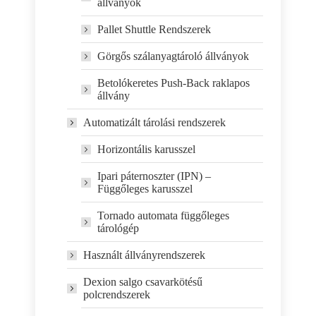
állványok
Pallet Shuttle Rendszerek
Görgős szálanyagtároló állványok
Betolókeretes Push-Back raklapos
állvány
Automatizált tárolási rendszerek
Horizontális karusszel
Ipari páternoszter (IPN) –
Függőleges karusszel
Tornado automata függőleges
tárológép
Használt állványrendszerek
Dexion salgo csavarkötésű
polcrendszerek