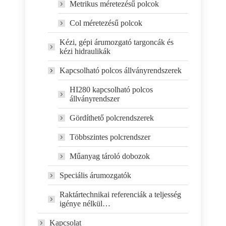
Metrikus méretezésű polcok
Col méretezésű polcok
Kézi, gépi árumozgató targoncák és
kézi hidraulikák
Kapcsolható polcos állványrendszerek
HI280 kapcsolható polcos
állványrendszer
Gördíthető polcrendszerek
Többszintes polcrendszer
Műanyag tároló dobozok
Speciális árumozgatók
Raktártechnikai referenciák a teljesség
igénye nélkül…
Kapcsolat