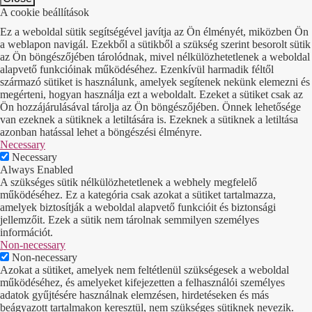
A cookie beállítások
Ez a weboldal sütik segítségével javítja az Ön élményét, miközben Ön
a weblapon navigál. Ezekből a sütikből a szükség szerint besorolt sütik
az Ön böngészőjében tárolódnak, mivel nélkülözhetetlenek a weboldal
alapvető funkcióinak működéséhez. Ezenkívül harmadik féltől
származó sütiket is használunk, amelyek segítenek nekünk elemezni és
megérteni, hogyan használja ezt a weboldalt. Ezeket a sütiket csak az
Ön hozzájárulásával tárolja az Ön böngészőjében. Önnek lehetősége
van ezeknek a sütiknek a letiltására is. Ezeknek a sütiknek a letiltása
azonban hatással lehet a böngészési élményre.
Necessary
Necessary
Always Enabled
A szükséges sütik nélkülözhetetlenek a webhely megfelelő
működéséhez. Ez a kategória csak azokat a sütiket tartalmazza,
amelyek biztosítják a weboldal alapvető funkcióit és biztonsági
jellemzőit. Ezek a sütik nem tárolnak semmilyen személyes
információt.
Non-necessary
Non-necessary
Azokat a sütiket, amelyek nem feltétlenül szükségesek a weboldal
működéséhez, és amelyeket kifejezetten a felhasználói személyes
adatok gyűjtésére használnak elemzésen, hirdetéseken és más
beágyazott tartalmakon keresztül, nem szükséges sütiknek nevezik.