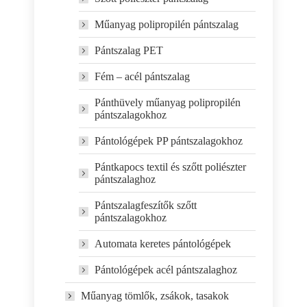
Műanyag polipropilén pántszalag
Pántszalag PET
Fém – acél pántszalag
Pánthüvely műanyag polipropilén
pántszalagokhoz
Pántológépek PP pántszalagokhoz
Pántkapocs textil és szőtt poliészter
pántszalaghoz
Pántszalagfeszítők szőtt
pántszalagokhoz
Automata keretes pántológépek
Pántológépek acél pántszalaghoz
Műanyag tömlők, zsákok, tasakok