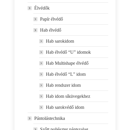
Élvédők
Papír élvédő
Hab élvédő
Hab sarokidom
Hab élvédő “U” idomok
Hab Multishape élvédő
Hab élvédő “L” idom
Hab rendszer idom
Hab idom síküvegekhez
Hab sarokvédő idom
Pántolástechnika
Szőtt poliészter pántszalag