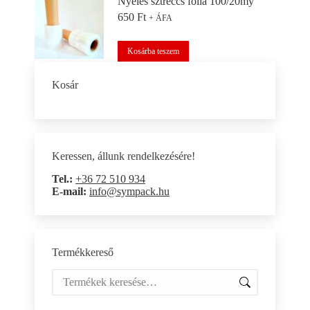
Nyeles sztreccs fólia 100/20my
650
Ft
+ ÁFA
Kosárba teszem
Kosár
Keressen, állunk rendelkezésére!
Tel.:
+36 72 510 934
E-mail:
info@sympack.hu
Termékkereső