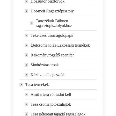
Hőzsugor pisztolyok
Hot-melt Ragasztópisztoly
Tartozékok Bühnen
ragasztópisztolyokhoz
Tekercses csomagolópapír
Ételcsomagolás-Lakossági termékek
Rakományrögzítő spanifer
Simítózáras tasak
Kézi vonalhegesztők
Tesa termékek
Amit a tesa-ról tudni kell
Tesa csomagolószalagok
Tesa kétoldalt tapadó ragszalagok