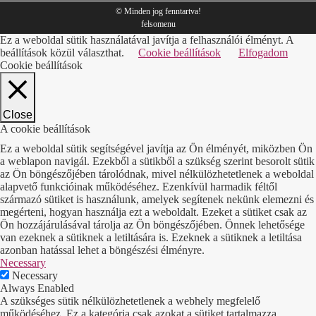
© Minden jog fenntartva!
felsomenu
Ez a weboldal sütik használatával javítja a felhasználói élményt. A
beállítások közül választhat.
Cookie beállítások
Elfogadom
Cookie beállítások
Close
A cookie beállítások
Ez a weboldal sütik segítségével javítja az Ön élményét, miközben Ön
a weblapon navigál. Ezekből a sütikből a szükség szerint besorolt sütik
az Ön böngészőjében tárolódnak, mivel nélkülözhetetlenek a weboldal
alapvető funkcióinak működéséhez. Ezenkívül harmadik féltől
származó sütiket is használunk, amelyek segítenek nekünk elemezni és
megérteni, hogyan használja ezt a weboldalt. Ezeket a sütiket csak az
Ön hozzájárulásával tárolja az Ön böngészőjében. Önnek lehetősége
van ezeknek a sütiknek a letiltására is. Ezeknek a sütiknek a letiltása
azonban hatással lehet a böngészési élményre.
Necessary
Necessary
Always Enabled
A szükséges sütik nélkülözhetetlenek a webhely megfelelő
működéséhez. Ez a kategória csak azokat a sütiket tartalmazza,