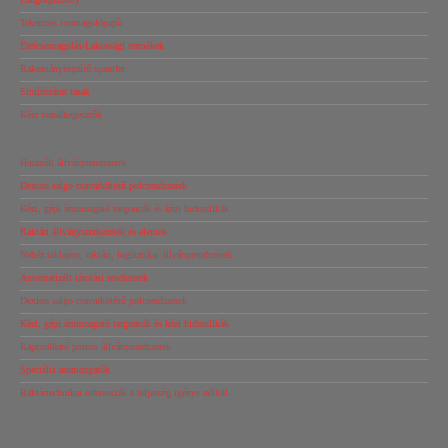
Tekercses csomagolópapír
Ételcsomagolás-Lakossági termékek
Rakományrögzítő spanifer
Simítózáras tasak
Kézi vonalhegesztők
Használt állványrendszerek
Dexion salgo csavarkötésű polcrendszerek
Kézi, gépi árumozgató targoncák és kézi hidraulikák
Raktári állványszerkezetek és elemek
Nehéz raklapos, raktári, logisztikai állványrendszerek
Automatizált tárolási rendszerek
Dexion salgo csavarkötésű polcrendszerek
Kézi, gépi árumozgató targoncák és kézi hidraulikák
Kapcsolható polcos állványrendszerek
Speciális árumozgatók
Raktártechnikai referenciák a teljesség igénye nélkül…