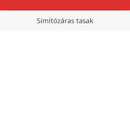
Simítózáras tasak
You are here: