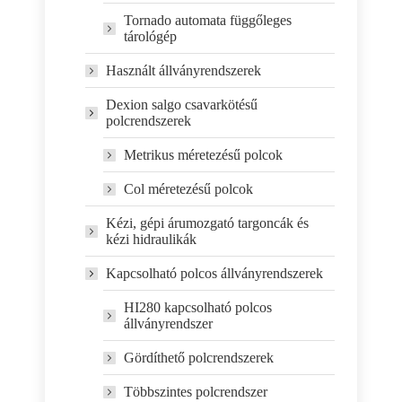
Tornado automata függőleges
tárológép
Használt állványrendszerek
Dexion salgo csavarkötésű
polcrendszerek
Metrikus méretezésű polcok
Col méretezésű polcok
Kézi, gépi árumozgató targoncák és
kézi hidraulikák
Kapcsolható polcos állványrendszerek
HI280 kapcsolható polcos
állványrendszer
Gördíthető polcrendszerek
Többszintes polcrendszer