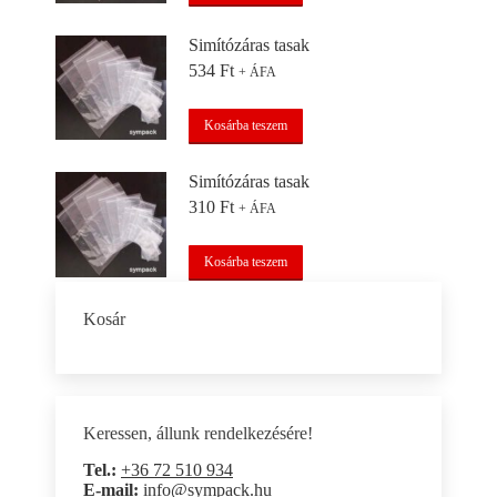
Simítózáras tasak
534
Ft
+ ÁFA
Kosárba teszem
Simítózáras tasak
310
Ft
+ ÁFA
Kosárba teszem
Kosár
Keressen, állunk rendelkezésére!
Tel.:
+36 72 510 934
E-mail:
info@sympack.hu