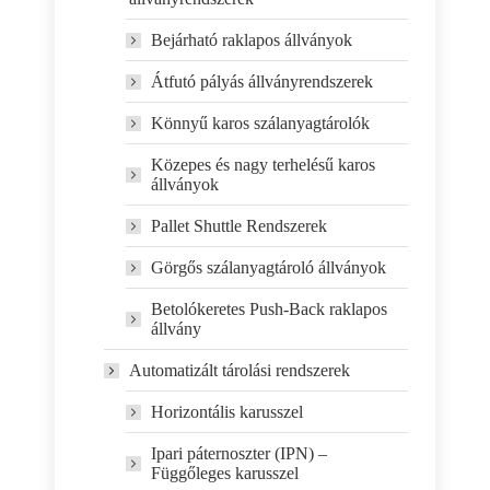
Bejárható raklapos állványok
Átfutó pályás állványrendszerek
Könnyű karos szálanyagtárolók
Közepes és nagy terhelésű karos
állványok
Pallet Shuttle Rendszerek
Görgős szálanyagtároló állványok
Betolókeretes Push-Back raklapos
állvány
Automatizált tárolási rendszerek
Horizontális karusszel
Ipari páternoszter (IPN) –
Függőleges karusszel