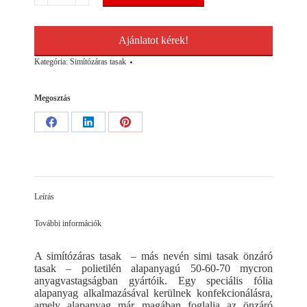
mennyiség
Ajánlatot kérek!
Kategória:
Simítózáras tasak
Megosztás
Share
Share
Share
on
on
on
Facebook
LinkedIn
Pinterest
Leírás
További információk
A simítózáras tasak – más nevén simi tasak önzáró
tasak – polietilén alapanyagú 50-60-70 mycron
anyagvastagságban gyártóik. Egy speciális fólia
alapanyag alkalmazásával kerülnek konfekcionálásra,
amely alapanyag már magában foglalja az önzáró