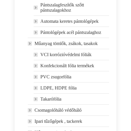
Pántszalagfeszítők szőtt
pántszalagokhoz
Automata keretes pántológépek
Pántológépek acél pántszalaghoz
Műanyag tömlők, zsákok, tasakok
VCI korrózióvédelmi fóliák
Konfekcionált fólia termékek
PVC zsugorfólia
LDPE, HDPE fólia
Takarófólia
Csomagolóháló védőháló
Ipari tűzőgépek , tackerek