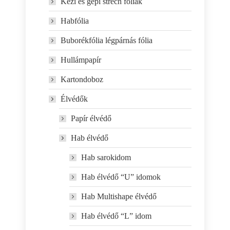
Kézi és gépi strech fóliák
Habfólia
Buborékfólia légpárnás fólia
Hullámpapír
Kartondoboz
Élvédők
Papír élvédő
Hab élvédő
Hab sarokidom
Hab élvédő “U” idomok
Hab Multishape élvédő
Hab élvédő “L” idom