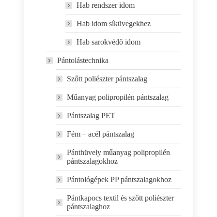
Hab rendszer idom
Hab idom síküvegekhez
Hab sarokvédő idom
Pántolástechnika
Szőtt poliészter pántszalag
Műanyag polipropilén pántszalag
Pántszalag PET
Fém – acél pántszalag
Pánthüvely műanyag polipropilén
pántszalagokhoz
Pántológépek PP pántszalagokhoz
Pántkapocs textil és szőtt poliészter
pántszalaghoz