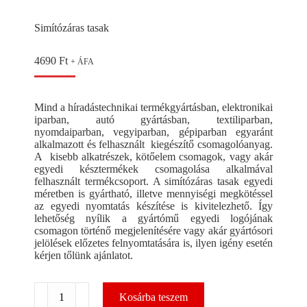
Simítózáras tasak
4690
Ft
+ ÁFA
Mind a híradástechnikai termékgyártásban, elektronikai
iparban, autó gyártásban, textiliparban,
nyomdaiparban, vegyiparban, gépiparban egyaránt
alkalmazott és felhasznált kiegészítő csomagolóanyag.
A kisebb alkatrészek, kötőelem csomagok, vagy akár
egyedi késztermékek csomagolása alkalmával
felhasznált termékcsoport. A simítózáras tasak egyedi
méretben is gyártható, illetve mennyiségi megkötéssel
az egyedi nyomtatás készítése is kivitelezhető. Így
lehetőség nyílik a gyártómű egyedi logójának
csomagon történő megjelenítésére vagy akár gyártósori
jelölések előzetes felnyomtatására is, ilyen igény esetén
kérjen tőlünk ajánlatot.
Simítózáras
Kosárba teszem
tasak