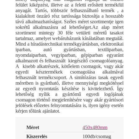
felület kiképzést, illetve az a feletti erősített termékfül
anyagát. Tartós, többször felhasználható termék , a
kialakított önzáró rész tartóssága biztosítja a hosszabb
távú alkalmazhatóságot. Széles méret szortimentje igen
sokrétű alkalmazásra ad lehetőséget.Az alap méret
szortiment mintegy 30 féle vetületi méretű tasakot
tartalmaz, amelyet webáruházunk kínálatában megtalál.
Mind a híradástechnikai termékgyártásban, elektronikai
iparban, autó gyártásban, textiliparban,
nyomdaiparban, vegyiparban, gépiparban egyaránt
alkalmazott és felhasznált kiegészítő csomagolóanyag.
A kisebb alkatrészek, kötőelem csomagok, vagy akár
egyedi késztermékek csomagolása alkalmával
felhasznált termékcsoport. A simítózáras tasak egyedi
méretben is gyártható, illetve mennyiségi megkötéssel
az egyedi nyomtatás készítése is kivitelezhető. Így
lehetőség nyílik a gyártómű egyedi logójának
csomagon történő megjelenítésére vagy akár gyártósori
jelölések előzetes felnyomtatására is, ilyen igény esetén
kérjen tőlünk ajánlatot.
Méret
450x480mm
Kiszerelés
100db/csomag