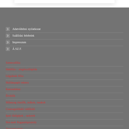
Adatvédelmi nyilatkozat
Szállítási feltételek
Impresszum
Á.SZ.F.
Sztreccsfólia
Habfólia – rezgéscsillapítás
Légpárnás fólia
Hullámpapír tekercs
Kartondoboz
Élvédők
Műanyag tömlők, zsákok, tasakok
Csomagolóháló védőháló
Ipari tűzőgépek , tackerek
Hot-melt Ragasztópisztoly
Zsugorpisztoly