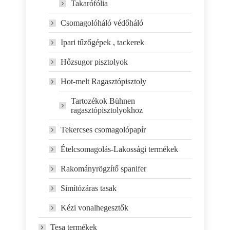
Takarófólia
Csomagolóháló védőháló
Ipari tűzőgépek , tackerek
Hőzsugor pisztolyok
Hot-melt Ragasztópisztoly
Tartozékok Bühnen
ragasztópisztolyokhoz
Tekercses csomagolópapír
Ételcsomagolás-Lakossági termékek
Rakományrögzítő spanifer
Simítózáras tasak
Kézi vonalhegesztők
Tesa termékek