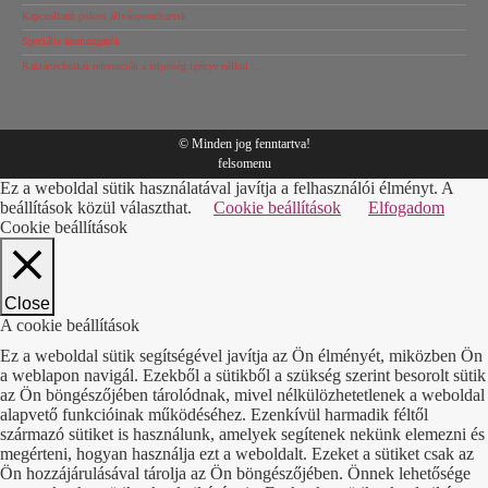
Kapcsolható polcos állványrendszerek
Speciális árumozgatók
Raktártechnikai referenciák a teljesség igénye nélkül…
© Minden jog fenntartva!
felsomenu
Ez a weboldal sütik használatával javítja a felhasználói élményt. A
beállítások közül választhat.
Cookie beállítások
Elfogadom
Cookie beállítások
Close
A cookie beállítások
Ez a weboldal sütik segítségével javítja az Ön élményét, miközben Ön
a weblapon navigál. Ezekből a sütikből a szükség szerint besorolt sütik
az Ön böngészőjében tárolódnak, mivel nélkülözhetetlenek a weboldal
alapvető funkcióinak működéséhez. Ezenkívül harmadik féltől
származó sütiket is használunk, amelyek segítenek nekünk elemezni és
megérteni, hogyan használja ezt a weboldalt. Ezeket a sütiket csak az
Ön hozzájárulásával tárolja az Ön böngészőjében. Önnek lehetősége