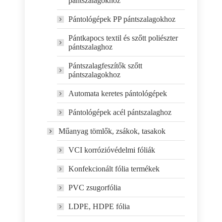
pántszalagokhoz
Pántológépek PP pántszalagokhoz
Pántkapocs textil és szőtt poliészter
pántszalaghoz
Pántszalagfeszítők szőtt
pántszalagokhoz
Automata keretes pántológépek
Pántológépek acél pántszalaghoz
Műanyag tömlők, zsákok, tasakok
VCI korrózióvédelmi fóliák
Konfekcionált fólia termékek
PVC zsugorfólia
LDPE, HDPE fólia