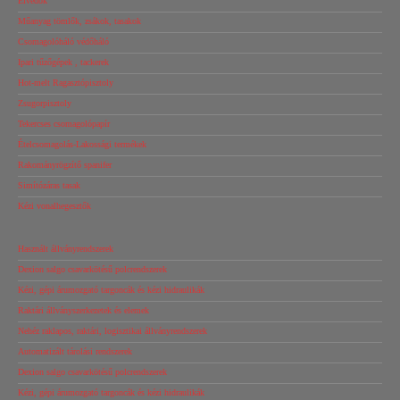
Élvédők
Műanyag tömlők, zsákok, tasakok
Csomagolóháló védőháló
Ipari tűzőgépek , tackerek
Hot-melt Ragasztópisztoly
Zsugorpisztoly
Tekercses csomagolópapír
Ételcsomagolás-Lakossági termékek
Rakományrögzítő spanifer
Simítózáras tasak
Kézi vonalhegesztők
Használt állványrendszerek
Dexion salgo csavarkötésű polcrendszerek
Kézi, gépi árumozgató targoncák és kézi hidraulikák
Raktári állványszerkezetek és elemek
Nehéz raklapos, raktári, logisztikai állványrendszerek
Automatizált tárolási rendszerek
Dexion salgo csavarkötésű polcrendszerek
Kézi, gépi árumozgató targoncák és kézi hidraulikák