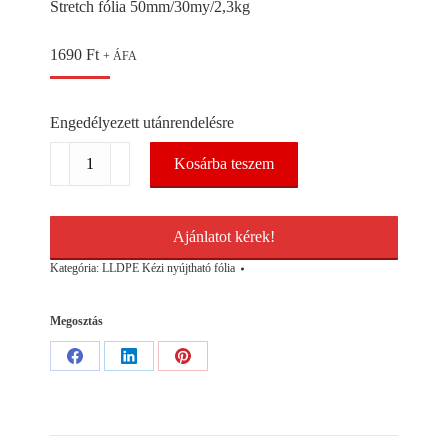
Stretch fólia 50mm/30my/2,3kg
1690
Ft
+ ÁFA
Engedélyezett utánrendelésre
Stretch
Kosárba teszem
fólia
50mm/30my/2,3kg
mennyiség
Ajánlatot kérek!
Kategória:
LLDPE Kézi nyújtható fólia
Megosztás
Share
Share
Share
on
on
on
Facebook
LinkedIn
Pinterest