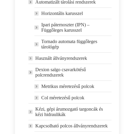
Automatizált tárolási rendszerek
Horizontális karusszel
Ipari páternoszter (IPN) –
Függőleges karusszel
Tornado automata függőleges
tárológép
Használt állványrendszerek
Dexion salgo csavarkötésű
polcrendszerek
Metrikus méretezésű polcok
Col méretezésű polcok
Kézi, gépi árumozgató targoncák és
kézi hidraulikák
Kapcsolható polcos állványrendszerek