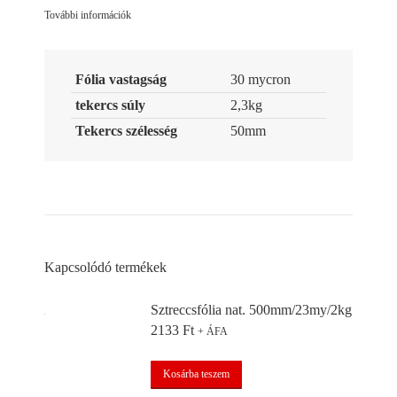
További információk
Fólia vastagság
30 mycron
tekercs súly
2,3kg
Tekercs szélesség
50mm
Kapcsolódó termékek
Sztreccsfólia nat. 500mm/23my/2kg
2133
Ft
+ ÁFA
Kosárba teszem