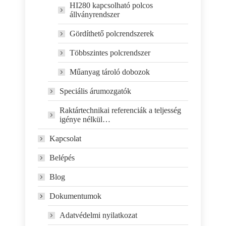
HI280 kapcsolható polcos
állványrendszer
Gördíthető polcrendszerek
Többszintes polcrendszer
Műanyag tároló dobozok
Speciális árumozgatók
Raktártechnikai referenciák a teljesség
igénye nélkül…
Kapcsolat
Belépés
Blog
Dokumentumok
Adatvédelmi nyilatkozat