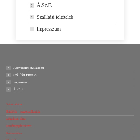
Á.Sz.F.
Szállítási feltételek
Impresszum
Adatvédelmi nyilatkozat
Szállítási feltételek
Impresszum
Á.SZ.F.
Sztreccsfólia
Habfólia – rezgéscsillapítás
Légpárnás fólia
Hullámpapír tekercs
Kartondoboz