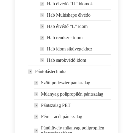
Hab élvédő “U” idomok
Hab Multishape élvédő
Hab élvédő “L” idom
Hab rendszer idom
Hab idom síküvegekhez
Hab sarokvédő idom
Pántolástechnika
Szőtt poliészter pántszalag
Műanyag polipropilén pántszalag
Pántszalag PET
Fém – acél pántszalag
Pánthüvely műanyag polipropilén