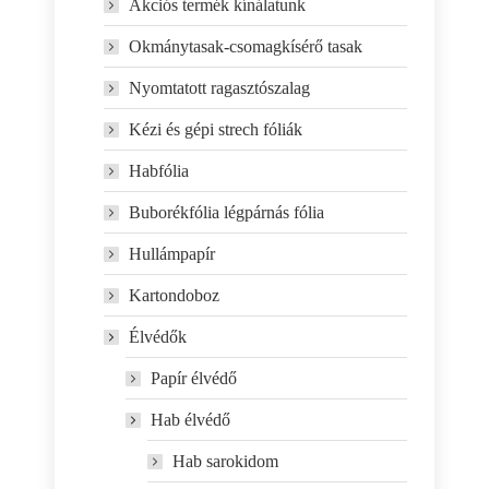
Akciós termék kínálatunk
Okmánytasak-csomagkísérő tasak
Nyomtatott ragasztószalag
Kézi és gépi strech fóliák
Habfólia
Buborékfólia légpárnás fólia
Hullámpapír
Kartondoboz
Élvédők
Papír élvédő
Hab élvédő
Hab sarokidom