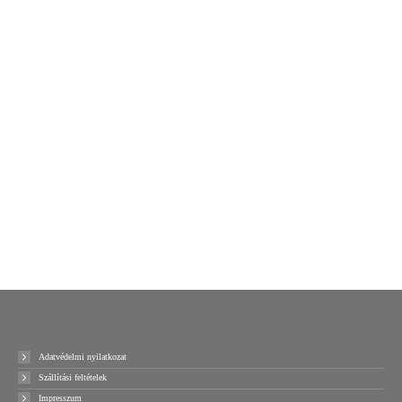
hab élvédő U idom U 60-
hab élvédő U idom U 80-
80
100
714
Ft
849
Ft
+ ÁFA
+ ÁFA
Kosárba teszem
Kosárba teszem
Ajánlatot kérek!
Ajánlatot kérek!
Adatvédelmi nyilatkozat
Szállítási feltételek
Impresszum