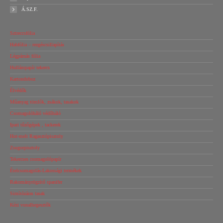
Á.SZ.F.
Sztreccsfólia
Habfólia – rezgéscsillapítás
Légpárnás fólia
Hullámpapír tekercs
Kartondoboz
Élvédők
Műanyag tömlők, zsákok, tasakok
Csomagolóháló védőháló
Ipari tűzőgépek , tackerek
Hot-melt Ragasztópisztoly
Zsugorpisztoly
Tekercses csomagolópapír
Ételcsomagolás-Lakossági termékek
Rakományrögzítő spanifer
Simítózáras tasak
Kézi vonalhegesztők