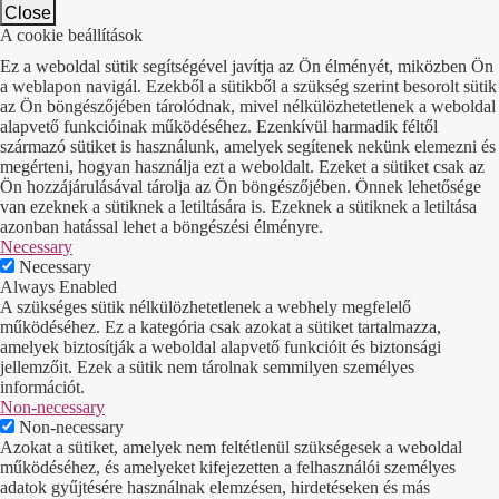
Close
A cookie beállítások
Ez a weboldal sütik segítségével javítja az Ön élményét, miközben Ön
a weblapon navigál. Ezekből a sütikből a szükség szerint besorolt sütik
az Ön böngészőjében tárolódnak, mivel nélkülözhetetlenek a weboldal
alapvető funkcióinak működéséhez. Ezenkívül harmadik féltől
származó sütiket is használunk, amelyek segítenek nekünk elemezni és
megérteni, hogyan használja ezt a weboldalt. Ezeket a sütiket csak az
Ön hozzájárulásával tárolja az Ön böngészőjében. Önnek lehetősége
van ezeknek a sütiknek a letiltására is. Ezeknek a sütiknek a letiltása
azonban hatással lehet a böngészési élményre.
Necessary
Necessary
Always Enabled
A szükséges sütik nélkülözhetetlenek a webhely megfelelő
működéséhez. Ez a kategória csak azokat a sütiket tartalmazza,
amelyek biztosítják a weboldal alapvető funkcióit és biztonsági
jellemzőit. Ezek a sütik nem tárolnak semmilyen személyes
információt.
Non-necessary
Non-necessary
Azokat a sütiket, amelyek nem feltétlenül szükségesek a weboldal
működéséhez, és amelyeket kifejezetten a felhasználói személyes
adatok gyűjtésére használnak elemzésen, hirdetéseken és más