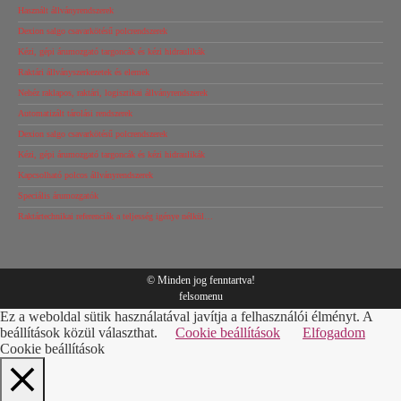
Használt állványrendszerek
Dexion salgo csavarkötésű polcrendszerek
Kézi, gépi árumozgató targoncák és kézi hidraulikák
Raktári állványszerkezetek és elemek
Nehéz raklapos, raktári, logisztikai állványrendszerek
Automatizált tárolási rendszerek
Dexion salgo csavarkötésű polcrendszerek
Kézi, gépi árumozgató targoncák és kézi hidraulikák
Kapcsolható polcos állványrendszerek
Speciális árumozgatók
Raktártechnikai referenciák a teljesség igénye nélkül…
© Minden jog fenntartva!
felsomenu
Ez a weboldal sütik használatával javítja a felhasználói élményt. A
beállítások közül választhat.
Cookie beállítások
Elfogadom
Cookie beállítások