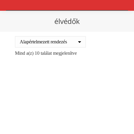
élvédők
You are here:
Mind a(z) 10 találat megjelenítve
hab élvédő U idom 100-
hab élvédő U idom U 10-
120
20/40
1951
Ft
224
Ft
+ ÁFA
+ ÁFA
Kosárba teszem
Kosárba teszem