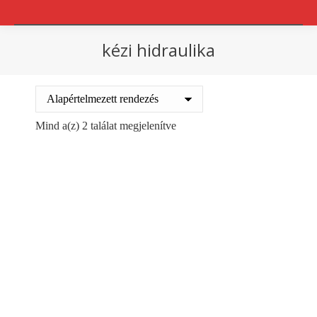
kézi hidraulika
You are here:
Mind a(z) 2 találat megjelenítve
Out of stock
Out of stock
Kézi hidraulika (Béka)
Kézi hidraulika tandemes
szóló HPT-A/540
HPT-A/540
76900
Ft
103500
Ft
+ ÁFA
+ ÁFA
Details
Details