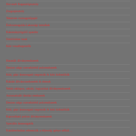
Hot-melt Ragasztópisztoly
Zsugorpisztoly
Tekercses csomagolópapír
Ételcsomagolás-Lakossági termékek
Rakományrögzítő spanifer
Simítózáras tasak
Kézi vonalhegesztők
Használt állványrendszerek
Dexion salgo csavarkötésű polcrendszerek
Kézi, gépi árumozgató targoncák és kézi hidraulikák
Raktári állványszerkezetek és elemek
Nehéz raklapos, raktári, logisztikai állványrendszerek
Automatizált tárolási rendszerek
Dexion salgo csavarkötésű polcrendszerek
Kézi, gépi árumozgató targoncák és kézi hidraulikák
Kapcsolható polcos állványrendszerek
Speciális árumozgatók
Raktártechnikai referenciák a teljesség igénye nélkül…