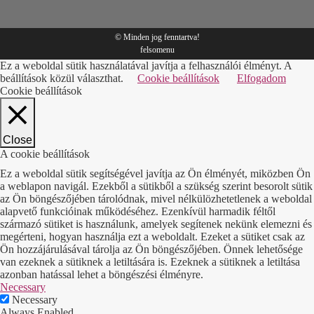
© Minden jog fenntartva!
felsomenu
Ez a weboldal sütik használatával javítja a felhasználói élményt. A
beállítások közül választhat.
Cookie beállítások
Elfogadom
Cookie beállítások
Close
A cookie beállítások
Ez a weboldal sütik segítségével javítja az Ön élményét, miközben Ön
a weblapon navigál. Ezekből a sütikből a szükség szerint besorolt sütik
az Ön böngészőjében tárolódnak, mivel nélkülözhetetlenek a weboldal
alapvető funkcióinak működéséhez. Ezenkívül harmadik féltől
származó sütiket is használunk, amelyek segítenek nekünk elemezni és
megérteni, hogyan használja ezt a weboldalt. Ezeket a sütiket csak az
Ön hozzájárulásával tárolja az Ön böngészőjében. Önnek lehetősége
van ezeknek a sütiknek a letiltására is. Ezeknek a sütiknek a letiltása
azonban hatással lehet a böngészési élményre.
Necessary
Necessary
Always Enabled