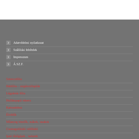
Ajánlatot kérek!
Ajánlatot kérek!
Adatvédelmi nyilatkozat
Szállítási feltételek
Impresszum
Á.SZ.F.
Sztreccsfólia
Habfólia – rezgéscsillapítás
Légpárnás fólia
Hullámpapír tekercs
Kartondoboz
Élvédők
Műanyag tömlők, zsákok, tasakok
Csomagolóháló védőháló
Ipari tűzőgépek , tackerek