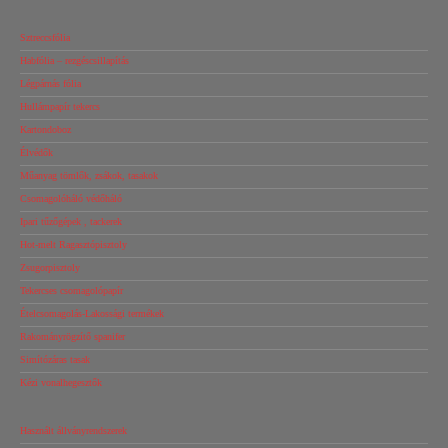
Sztreccsfólia
Habfólia – rezgéscsillapítás
Légpárnás fólia
Hullámpapír tekercs
Kartondoboz
Élvédők
Műanyag tömlők, zsákok, tasakok
Csomagolóháló védőháló
Ipari tűzőgépek , tackerek
Hot-melt Ragasztópisztoly
Zsugorpisztoly
Tekercses csomagolópapír
Ételcsomagolás-Lakossági termékek
Rakományrögzítő spanifer
Simítózáras tasak
Kézi vonalhegesztők
Használt állványrendszerek