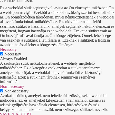
A cookie beállítások
Ez a weboldal sütik segítségével javítja az Ön élményét, miközben Ön
a weblapon navigál. Ezekből a sütikből a szükség szerint besorolt sütik
az Ön böngészőjében tárolódnak, mivel nélkülözhetetlenek a weboldal
alapvető funkcióinak működéséhez. Ezenkívül harmadik féltől
származó sütiket is használunk, amelyek segítenek nekünk elemezni és
megérteni, hogyan használja ezt a weboldalt. Ezeket a sütiket csak az
Ön hozzájárulásával tárolja az Ön böngészőjében. Önnek lehetősége
van ezeknek a sütiknek a letiltására is. Ezeknek a sütiknek a letiltása
azonban hatással lehet a böngészési élményre.
Necessary
Necessary
Always Enabled
A szükséges sütik nélkülözhetetlenek a webhely megfelelő
működéséhez. Ez a kategória csak azokat a sütiket tartalmazza,
amelyek biztosítják a weboldal alapvető funkcióit és biztonsági
jellemzőit. Ezek a sütik nem tárolnak semmilyen személyes
információt.
Non-necessary
Non-necessary
Azokat a sütiket, amelyek nem feltétlenül szükségesek a weboldal
működéséhez, és amelyeket kifejezetten a felhasználói személyes
adatok gyűjtésére használnak elemzésen, hirdetéseken és más
beágyazott tartalmakon keresztül, nem szükséges sütiknek nevezik.
SAVE & ACCEPT