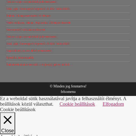
Dexion salgo csavarkötésű polcrendszerek
Kézi, gépi árumozgató targoncák és kézi hidraulikák
Raktári állványszerkezetek és elemek
Nehéz raklapos, raktári, logisztikai állványrendszerek
Automatizált tárolási rendszerek
Dexion salgo csavarkötésű polcrendszerek
Kézi, gépi árumozgató targoncák és kézi hidraulikák
Kapcsolható polcos állványrendszerek
Speciális árumozgatók
Raktártechnikai referenciák a teljesség igénye nélkül…
© Minden jog fenntartva!
felsomenu
Ez a weboldal sütik használatával javítja a felhasználói élményt. A
beállítások közül választhat.
Cookie beállítások
Elfogadom
Cookie beállítások
Close