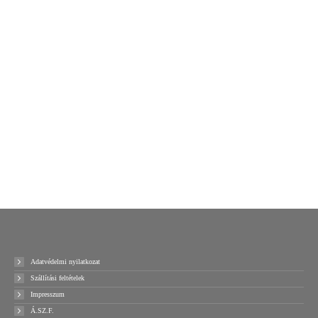
Fóliahegesztő páka
Fóliahegesztő páka
PFS500C 500mm
PFS600C 600mm
54000
Ft
67500
Ft
+ ÁFA
+ ÁFA
Kosárba teszem
Kosárba teszem
Ajánlatot kérek!
Ajánlatot kérek!
Adatvédelmi nyilatkozat
Szállítási feltételek
Impresszum
Á.SZ.F.