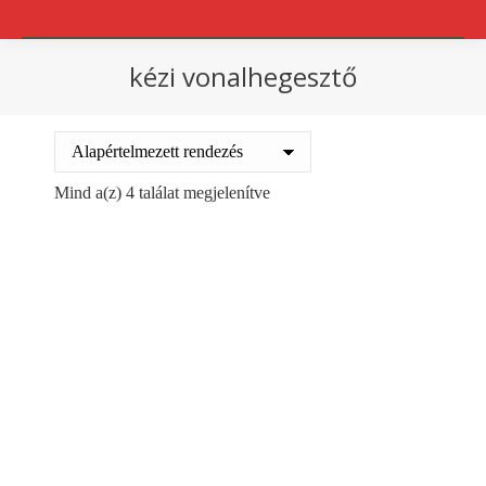
kézi vonalhegesztő
You are here:
Mind a(z) 4 találat megjelenítve
Fóliahegesztő páka
Fóliahegesztő páka
PFS300C 300mm
PFS400C 400mm
30000
Ft
42000
Ft
+ ÁFA
+ ÁFA
Kosárba teszem
Kosárba teszem
Ajánlatot kérek!
Ajánlatot kérek!