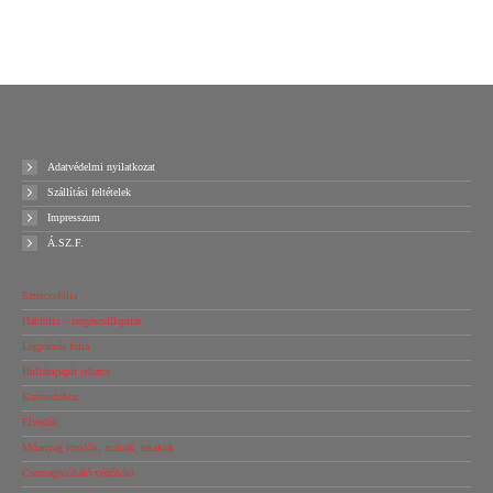
Ajánlatot kérek!
Ajánlatot kérek!
Adatvédelmi nyilatkozat
Szállítási feltételek
Impresszum
Á.SZ.F.
Sztreccsfólia
Habfólia – rezgéscsillapítás
Légpárnás fólia
Hullámpapír tekercs
Kartondoboz
Élvédők
Műanyag tömlők, zsákok, tasakok
Csomagolóháló védőháló