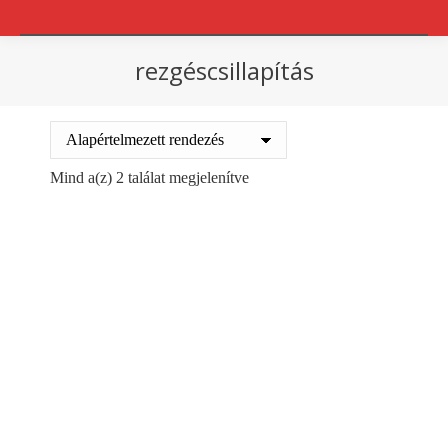
rezgéscsillapítás
You are here:
Mind a(z) 2 találat megjelenítve
Térkitöltő hab zsákban
Térkitöltő hab zsákban
11745
Ft
11745
Ft
+ ÁFA
+ ÁFA
Kosárba teszem
Kosárba teszem