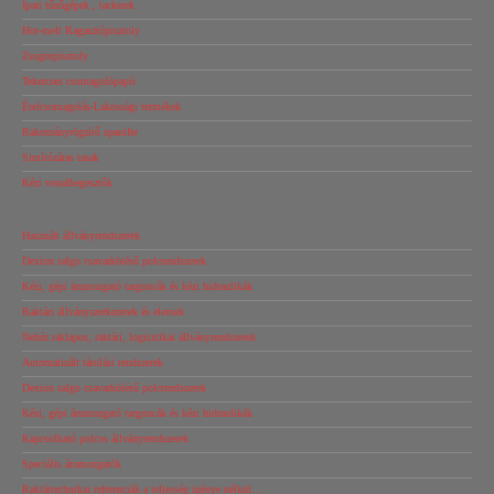
Ipari tűzőgépek , tackerek
Hot-melt Ragasztópisztoly
Zsugorpisztoly
Tekercses csomagolópapír
Ételcsomagolás-Lakossági termékek
Rakományrögzítő spanifer
Simítózáras tasak
Kézi vonalhegesztők
Használt állványrendszerek
Dexion salgo csavarkötésű polcrendszerek
Kézi, gépi árumozgató targoncák és kézi hidraulikák
Raktári állványszerkezetek és elemek
Nehéz raklapos, raktári, logisztikai állványrendszerek
Automatizált tárolási rendszerek
Dexion salgo csavarkötésű polcrendszerek
Kézi, gépi árumozgató targoncák és kézi hidraulikák
Kapcsolható polcos állványrendszerek
Speciális árumozgatók
Raktártechnikai referenciák a teljesség igénye nélkül…