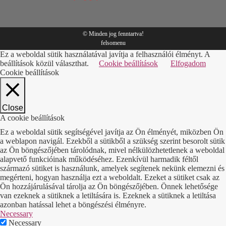
© Minden jog fenntartva!
felsomenu
Ez a weboldal sütik használatával javítja a felhasználói élményt. A
beállítások közül választhat.
Cookie beállítások
Elfogadom
Cookie beállítások
Close
A cookie beállítások
Ez a weboldal sütik segítségével javítja az Ön élményét, miközben Ön
a weblapon navigál. Ezekből a sütikből a szükség szerint besorolt sütik
az Ön böngészőjében tárolódnak, mivel nélkülözhetetlenek a weboldal
alapvető funkcióinak működéséhez. Ezenkívül harmadik féltől
származó sütiket is használunk, amelyek segítenek nekünk elemezni és
megérteni, hogyan használja ezt a weboldalt. Ezeket a sütiket csak az
Ön hozzájárulásával tárolja az Ön böngészőjében. Önnek lehetősége
van ezeknek a sütiknek a letiltására is. Ezeknek a sütiknek a letiltása
azonban hatással lehet a böngészési élményre.
Necessary
Necessary