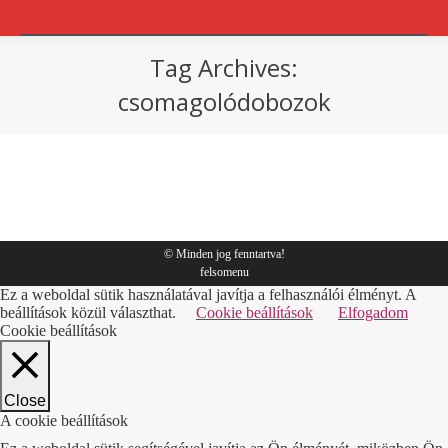
Tag Archives:
csomagolódobozok
You are here:
csomagolás
By
Sympack
2019.01.03.
© Minden jog fenntartva!
felsomenu
Ez a weboldal sütik használatával javítja a felhasználói élményt. A
beállítások közül választhat.
Cookie beállítások
Elfogadom
Cookie beállítások
Close
A cookie beállítások