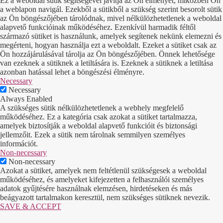
Ez a weboldal sütik segítségével javítja az Ön élményét, miközben Ön
a weblapon navigál. Ezekből a sütikből a szükség szerint besorolt sütik
az Ön böngészőjében tárolódnak, mivel nélkülözhetetlenek a weboldal
alapvető funkcióinak működéséhez. Ezenkívül harmadik féltől
származó sütiket is használunk, amelyek segítenek nekünk elemezni és
megérteni, hogyan használja ezt a weboldalt. Ezeket a sütiket csak az
Ön hozzájárulásával tárolja az Ön böngészőjében. Önnek lehetősége
van ezeknek a sütiknek a letiltására is. Ezeknek a sütiknek a letiltása
azonban hatással lehet a böngészési élményre.
Necessary
Necessary
Always Enabled
A szükséges sütik nélkülözhetetlenek a webhely megfelelő
működéséhez. Ez a kategória csak azokat a sütiket tartalmazza,
amelyek biztosítják a weboldal alapvető funkcióit és biztonsági
jellemzőit. Ezek a sütik nem tárolnak semmilyen személyes
információt.
Non-necessary
Non-necessary
Azokat a sütiket, amelyek nem feltétlenül szükségesek a weboldal
működéséhez, és amelyeket kifejezetten a felhasználói személyes
adatok gyűjtésére használnak elemzésen, hirdetéseken és más
beágyazott tartalmakon keresztül, nem szükséges sütiknek nevezik.
SAVE & ACCEPT