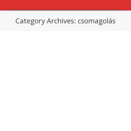
Category Archives:
csomagolás
You are here:
csomagolás
By
Sympack
2021.06.25.