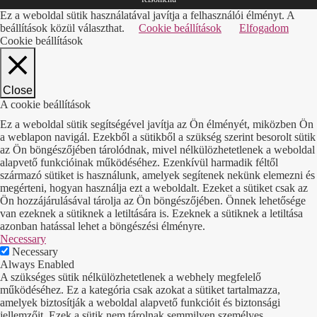
Ez a weboldal sütik használatával javítja a felhasználói élményt. A
beállítások közül választhat.
Cookie beállítások
Elfogadom
Cookie beállítások
Close
A cookie beállítások
Ez a weboldal sütik segítségével javítja az Ön élményét, miközben Ön
a weblapon navigál. Ezekből a sütikből a szükség szerint besorolt sütik
az Ön böngészőjében tárolódnak, mivel nélkülözhetetlenek a weboldal
alapvető funkcióinak működéséhez. Ezenkívül harmadik féltől
származó sütiket is használunk, amelyek segítenek nekünk elemezni és
megérteni, hogyan használja ezt a weboldalt. Ezeket a sütiket csak az
Ön hozzájárulásával tárolja az Ön böngészőjében. Önnek lehetősége
van ezeknek a sütiknek a letiltására is. Ezeknek a sütiknek a letiltása
azonban hatással lehet a böngészési élményre.
Necessary
Necessary
Always Enabled
A szükséges sütik nélkülözhetetlenek a webhely megfelelő
működéséhez. Ez a kategória csak azokat a sütiket tartalmazza,
amelyek biztosítják a weboldal alapvető funkcióit és biztonsági
jellemzőit. Ezek a sütik nem tárolnak semmilyen személyes