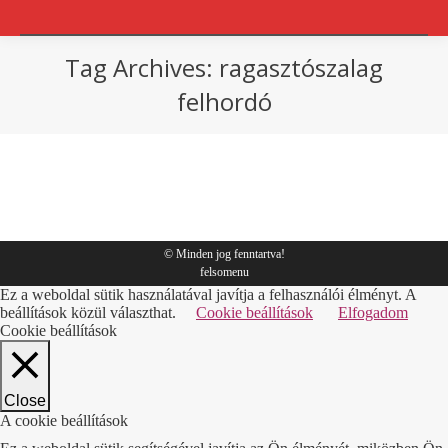
Tag Archives:
ragasztószalag
felhordó
You are here:
csomagolás
By
Sympack
2019.01.02.
© Minden jog fenntartva!
felsomenu
Ez a weboldal sütik használatával javítja a felhasználói élményt. A
beállítások közül választhat.
Cookie beállítások
Elfogadom
Cookie beállítások
Close
A cookie beállítások