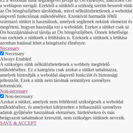
Ez a weboldal sütik segítségével javítja az Ön élményét, miközben Ön
a weblapon navigál. Ezekből a sütikből a szükség szerint besorolt sütik
az Ön böngészőjében tárolódnak, mivel nélkülözhetetlenek a weboldal
alapvető funkcióinak működéséhez. Ezenkívül harmadik féltől
származó sütiket is használunk, amelyek segítenek nekünk elemezni és
megérteni, hogyan használja ezt a weboldalt. Ezeket a sütiket csak az
Ön hozzájárulásával tárolja az Ön böngészőjében. Önnek lehetősége
van ezeknek a sütiknek a letiltására is. Ezeknek a sütiknek a letiltása
azonban hatással lehet a böngészési élményre.
Necessary
Necessary
Always Enabled
A szükséges sütik nélkülözhetetlenek a webhely megfelelő
működéséhez. Ez a kategória csak azokat a sütiket tartalmazza,
amelyek biztosítják a weboldal alapvető funkcióit és biztonsági
jellemzőit. Ezek a sütik nem tárolnak semmilyen személyes
információt.
Non-necessary
Non-necessary
Azokat a sütiket, amelyek nem feltétlenül szükségesek a weboldal
működéséhez, és amelyeket kifejezetten a felhasználói személyes
adatok gyűjtésére használnak elemzésen, hirdetéseken és más
beágyazott tartalmakon keresztül, nem szükséges sütiknek nevezik.
SAVE & ACCEPT